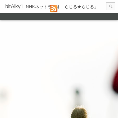
bitAiky1
NHKネットラジオ「らじる★らじる」の録音履歴