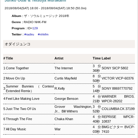
Junko Odai & Tetsuya Murakami
2018/08/04(SAT) 18:00 - 2018/08/04(SAT) 18:50 (50.0m)
Album :
ザ・ソウルミュージック 2018年
Genre :
RADIO NHK-FM
Program :
ID=
129
Twitter :
#radiru
#nhkfm
オダイジュンコ
#
Title
Artist
Time
Label
3分
1
Come Together
The Internet
SONY SICP 5802
36秒
8分
2
Move On Up
Curtis Mayfield
VICTOR VICP-60376
50秒
Summer Bunnies（Contest
5分
3
R.Kelly
SONY 88697770792
Extended Remix）
14秒
4分
WARNER BROS.
4
Feel Like Making Love
George Benson
21秒
WPCR-28202
Grover Washington,
3分
5
Just The Two Of Us
COLUMBIA CK 37199
Jr.、Bill Withers
52秒
4分
REPRISE WPCR-
6
Through The Fire
Chaka Khan
40秒
10837
4分
BMGビクター BVCP-
7
All Day Music
War
03秒
7410