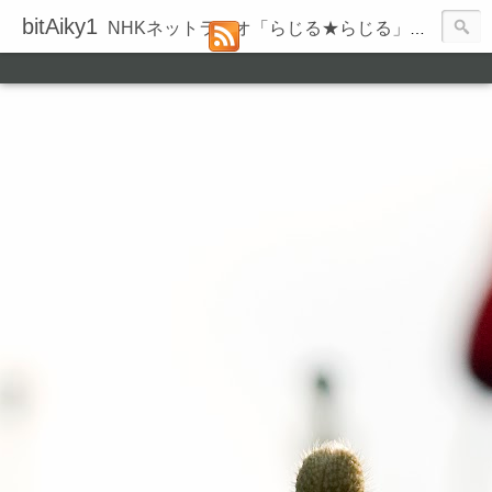
bitAiky1
NHKネットラジオ「らじる★らじる」の録音履歴