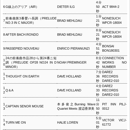
4分
6
G線上のアリア（AIR）
DIETER ILG
50
ACT 9844-2
秒
1分
前奏曲第3番嬰ハ長調（PRELUDE
NONESUCH
7
BRAD MEHLDAU
21
NO.3 IN C MAJOR）
WPCR-18004
秒
8分
NONESUCH
8
AFTER BACH:RONDO
BRAD MEHLDAU
21
WPCR-18004
秒
4分
BONSAI
9
PASSEPIED NOUVEAU
ENRICO PIERANUNZI
51
BON180301
秒
24の前奏曲作品28から第24番ニ短
8分
CONNECTION
1
調（PRELUDE OP28 NO24 IN D
NOAH PREMINGER
42
WORKS NO
0
MINOR）
秒
NUMBER
7分
DARE2
1
THOUGHT ON EARTH
DAVE HOLLAND
36
RECORDS
1
秒
DARE2-010
4分
DARE2
1
Q＆A
DAVE HOLLAND
33
RECORDS
2
秒
DARE2-010
11
1
本多俊之Burning Wave
分
PIT INN PILJ-
CAPTAIN SENOR MOUSE
3
Quartet Meets 渡辺香津美
50
0012
秒
5分
1
VICTOR VICJ-
TURN ME ON
HALIE LOREN
01
4
61772
秒