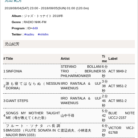
児山 紀芳
2018/08/04(SAT) 23:00 - 2018/08/05(SUN) 01:00 (120.0m)
Album :
ジャズ・トゥナイト 2018年
Genre :
RADIO NHK-FM
Program :
ID=
449
Twitter :
#radiru
#nhkfm
児山紀芳
Ti
#
Title
Artist
Label
me
STEFANO BOLLANI
6分
1
SINFONIA
TRIO、BERLINER
55
ACT 9849-2
PHILHARMONIKER
秒
3分
誰も寝てはならぬ（NESSUN
IIRO RANTALA ＆ ULF
2
38
ACT 9851-2
DORMA）
WAKENIUS
秒
2分
IIRO RANTALA ＆ ULF
3
GIANT STEPS
46
ACT 9851-2
WAKENIUS
秒
5分
SONGS MY MOTHER TAUGHT
BLUE NOTE
4
山中千尋
42
ME（母が教えてくれた歌）
UCCJ-2157
秒
フルート・ソナタ ハ長調
6分
VICTOR VICJ-
5
BMV1033（FLUTE SONATA IN C
渡辺貞夫、小林道夫
20
61768
MAJOR BWV.1033）
秒