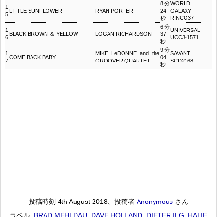
8分
WORLD
1
LITTLE SUNFLOWER
RYAN PORTER
24
GALAXY
5
秒
RINCO37
6分
1
UNIVERSAL
BLACK BROWN ＆ YELLOW
LOGAN RICHARDSON
37
6
UCCJ-1571
秒
9分
1
MIKE LeDONNE and the
SAVANT
COME BACK BABY
04
7
GROOVER QUARTET
SCD2168
秒
投稿時刻
4th August 2018
、投稿者
Anonymous
さん
ラベル:
BRAD MEHLDAU
DAVE HOLLAND
DIETER ILG
HALIE