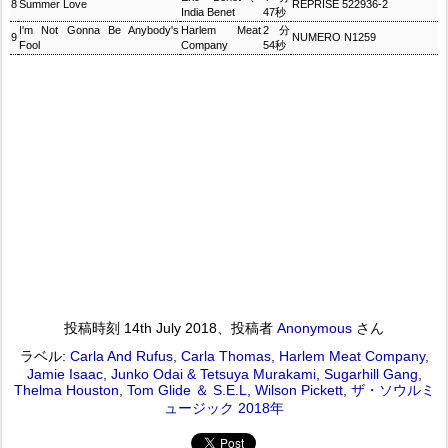
8
Summer Love
REPRISE 522936-2
India Benet
47秒
I'm Not Gonna Be Anybody's
Harlem Meat
2分
9
NUMERO N1259
Fool
Company
54秒
投稿時刻
14th July 2018
、投稿者
Anonymous
さん
ラベル:
Carla And Rufus
Carla Thomas
Harlem Meat Company
Jamie Isaac
Junko Odai & Tetsuya Murakami
Sugarhill Gang
Thelma Houston
Tom Glide ＆ S.E.L
Wilson Pickett
ザ・ソウルミ
ュージック 2018年