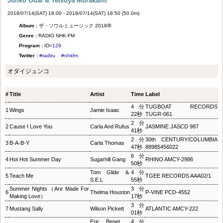
Junko Odai & Tetsuya Murakami
2018/07/14(SAT) 18:00 - 2018/07/14(SAT) 18:50 (50.0m)
Album :
ザ・ソウルミュージック 2018年
Genre :
RADIO NHK-FM
Program :
ID=
129
Twitter :
#radiru
#nhkfm
オダイジュンコ
#
Title
Artist
Time
Label
4分
TUGBOAT RECORDS
1
Wings
Jamie Isaac
22秒
TUGR-061
2分
2
Cause I Love You
Carla And Rufus
JASMINE JASCD 987
41秒
2分
30th CENTURY/COLUMBIA
3
B‐A‐B‐Y
Carla Thomas
47秒
88985456022
6分
4
Hot Hot Summer Day
Sugarhill Gang
RHINO AMCY-2986
50秒
Tom Glide ＆
4分
5
Teach Me
TGEE RECORDS AAA02/1
S.E.L
55秒
Summer Nights（Are Made For
3分
6
Thelma Houston
P‐VINE PCD-4552
Making Love）
17秒
3分
7
Mustang Sally
Wilson Pickett
ATLANTIC AMCY-222
01秒
Eric Benet、
4分