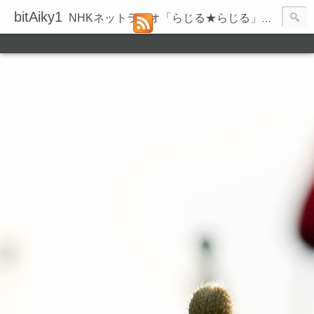
bitAiky1
NHKネットラジオ「らじる★らじる」の録音履歴