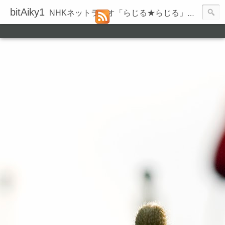
bitAiky1
NHKネットラジオ「らじる★らじる」の録音履歴