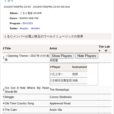
くるり
2018/07/06(FRI) 23:00 - 2018/07/06(FRI) 23:50 (50.0m)
Album :
くるり電波 2018年
Genre :
RADIO NHK-FM
Program :
ID=
2333
Twitter :
#radiru
#nhkfm
くるりメンバーが選ぶ珠玉のワールドミュージックの世界
Tim
Lab
#
Title
Artist
e
el
Show Players
Hide Players
＜Opening Theme＞2017年の行進
1
曲
岸田繁
#
Player
Instrument
1
広上淳一
指揮
2
京都市交響楽団
演奏
I've Got A Hole Where My Heart
2
The Sheepdogs
Should Be
3
Wriggle
Cosmo Sheldrake
4
Old Time Country Song
Applewood Road
5
The Calm
Anaïs Vila