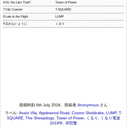
6
Do You Like That?
Tower of Power
7
City Coaster
T-SQUARE
8
Late to the Flight
LUMP
9
忘れないように
くるり
投稿時刻
6th July 2018
、投稿者
Anonymous
さん
ラベル:
Anaïs Vila
Applewood Road
Cosmo Sheldrake
LUMP
T-
SQUARE
The Sheepdogs
Tower of Power
くるり
くるり電波
2018年
岸田繁