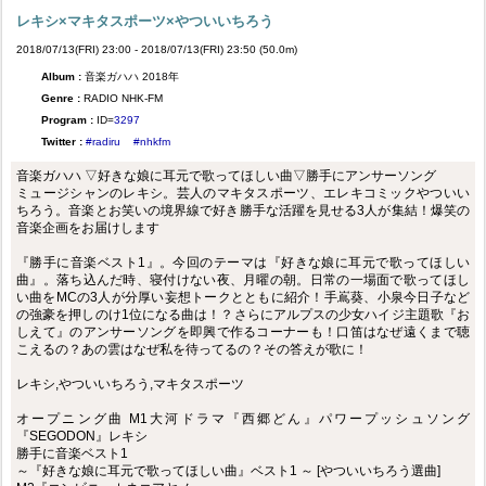
レキシ×マキタスポーツ×やついいちろう
2018/07/13(FRI) 23:00 - 2018/07/13(FRI) 23:50 (50.0m)
Album :
音楽ガハハ 2018年
Genre :
RADIO NHK-FM
Program :
ID=
3297
Twitter :
#radiru
#nhkfm
音楽ガハハ ▽好きな娘に耳元で歌ってほしい曲▽勝手にアンサーソング
ミュージシャンのレキシ。芸人のマキタスポーツ、エレキコミックやついい
ちろう。音楽とお笑いの境界線で好き勝手な活躍を見せる3人が集結！爆笑の
音楽企画をお届けします
『勝手に音楽ベスト1』。今回のテーマは『好きな娘に耳元で歌ってほしい
曲』。落ち込んだ時、寝付けない夜、月曜の朝。日常の一場面で歌ってほし
い曲をMCの3人が分厚い妄想トークとともに紹介！手嶌葵、小泉今日子など
の強豪を押しのけ1位になる曲は！？さらにアルプスの少女ハイジ主題歌『お
しえて』のアンサーソングを即興で作るコーナーも！口笛はなぜ遠くまで聴
こえるの？あの雲はなぜ私を待ってるの？その答えが歌に！
レキシ,やついいちろう,マキタスポーツ
オープニング曲 M1大河ドラマ『西郷どん』パワープッシュソング
『SEGODON』レキシ
勝手に音楽ベスト1
～『好きな娘に耳元で歌ってほしい曲』ベスト1 ～ [やついいちろう選曲]