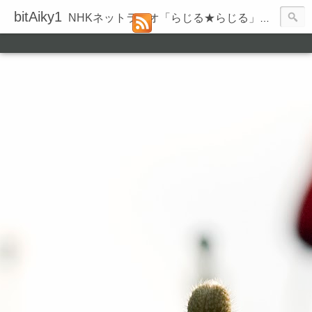
bitAiky1
NHKネットラジオ「らじる★らじる」の録音履歴