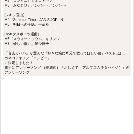
M2『コンビニ』カネコアヤノ
M3『おなじ話』ハンバートハンバート
[レキシ選曲]
M4『Summer Time』JANIS JOPLIN
M5『明日への手紙』手嶌葵
[マキタスポーツ選曲]
M6『スウィートソウル』キリンジ
M7『優しい雨』小泉今日子
『音楽ガハハ』が選んだ『好きな娘に耳元で歌ってほしい曲』ベスト1は…
カネコアヤノ／『コンビニ』
に決定しました！
勝手にアンサーソング （即興曲）『おしえて（アルプスの少女ハイジ）』の
アンサーソング