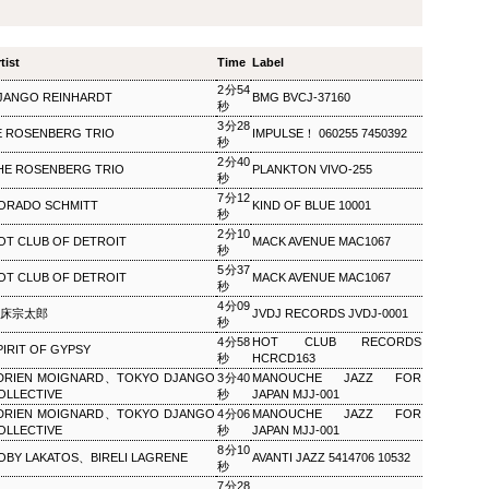
ザ・ソウルミュージッ
ウィークエンドサンシ
SEP
SEP
8
8
ク ▽オダイジュンコの
ャイン ▽アリーサ・フ
tist
Twilight Cruise～堂本
Time
Label
ランクリン特集(2)
剛
2分54
ウィークエンドサンシャイン ▽ア
JANGO REINHARDT
BMG BVCJ-37160
秒
リーサ・フランクリン特集(2)
ザ・ソウルミュージック ▽オダイ
3分28
Peter Barakan 2018/09/08(SAT)
ジュンコのTwilight Cruise～堂本
E ROSENBERG TRIO
IMPULSE！ 060255 7450392
秒
07:20 - 2018/09/08(SAT) 09:00
剛 Junko Odai & Tetsuya
2分40
(100.0m) Album : ウイークエンド
HE ROSENBERG TRIO
PLANKTON VIVO-255
Murakami 2018/09/08(SAT) 18:00
秒
サンシャイン 2018年 Genre :
- 2018/09/08(SAT) 18:50 (50.0m)
7分12
RADIO NHK-FM Program : ID=29
Album : ザ・ソウルミュージック
ORADO SCHMITT
KIND OF BLUE 10001
秒
Goods : Twitter : #radiru #nhkfm
2018年 Genre : RADIO NHK-FM
# File Name : 2018-09-08-07-19_
2分10
OT CLUB OF DETROIT
MACK AVENUE MAC1067
Program : ID=129 Goods : Twitter
秒
ウイークエンドサンシャイン.mp3
: #radiru #nhkfm # File Name :
5分37
ピーター・バラカン
2018-09-08-17-59_ザ・ソウルミュ
OT CLUB OF DETROIT
MACK AVENUE MAC1067
秒
ージック.mp3 ▽オダイジュンコ
4分09
床宗太郎
JVDJ RECORDS JVDJ-0001
のTwilight Cruise～堂本剛を迎え
秒
て オダイジュンコ,【ゲスト】堂
4分58
HOT CLUB RECORDS
PIRIT OF GYPSY
本剛
秒
HCRCD163
DRIEN MOIGNARD、TOKYO DJANGO
3分40
MANOUCHE JAZZ FOR
OLLECTIVE
秒
JAPAN MJJ-001
DRIEN MOIGNARD、TOKYO DJANGO
4分06
MANOUCHE JAZZ FOR
OLLECTIVE
秒
JAPAN MJJ-001
MON) 23:00 - 2018/09/03(MON) 23:50 (50.0m) Album : 松尾潔の
8分10
OBY LAKATOS、BIRELI LAGRENE
AVANTI JAZZ 5414706 10532
rogram : ID=1633 Goods : Twitter : #radiru #nhkfm # File
秒
メロウな夜.mp3 松尾潔
7分28