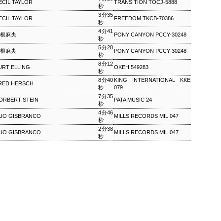
ECIL TAYLOR
TRANSITION TOCJ-5888
秒
3分35
ワールドロックナウ
EP
ECIL TAYLOR
FREEDOM TKCB-70386
秒
2
ワールドロックナウ 渋谷 陽一 2018/09/02(SUN) 17:00 -
4分41
根麻央
PONY CANYON PCCY-30248
018/09/02(SUN) 18:00 (60.0m) Album : ワールドロックナウ 2018年
秒
enre : RADIO NHK-FM Program : ID=462 Goods : Twitter : #radiru
5分28
根麻央
PONY CANYON PCCY-30248
nhkfm # File Name : 2018-09-02-16-59_ワールドロックナウ.mp3 渋
秒
谷陽一
8分12
URT ELLING
OKEH 549283
秒
8分40
KING INTERNATIONAL KKE
RED HERSCH
秒
079
7分35
ORBERT STEIN
PATA MUSIC 24
秒
4分46
UO GISBRANCO
MILLS RECORDS MIL 047
秒
2分38
ス・シルヴァー生誕90年
UO GISBRANCO
MILLS RECORDS MIL 047
秒
0年 児山 紀芳 2018/09/01(SAT) 23:00 - 2018/09/02(SUN)
2018年 Genre : RADIO NHK-FM Program : ID=449 Goods : Twitter
 : 2018-09-01-22-59_ジャズ・ツナイト.mp3 9月2日は、ファンキー・ジャズの
あたる。4年前に他界したホレスをしのび「オパス・デ・ファンク」な
 ▽アリーサ・フランクリン特集(1)
クリン特集(1) Peter Barakan 2018/09/01(SAT) 07:20 -