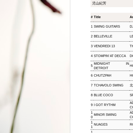
児山紀芳
ジャズ・トゥナイト ▽
SEP
8
ホットピックス特集(1)
#
Title
Ar
ジャズ・トゥナイト ▽ホットピッ
クス特集(1) 児山 紀芳
1
SWING GUITARS
D
2018/09/08(SAT) 23:00 -
2018/09/09(SUN) 01:00 (120.0m)
2
BELLEVILLE
L
Album : ジャズ・トゥナイト 2018
年 Genre : RADIO NHK-FM
3
VENDREDI 13
T
Program : ID=449 Goods : Twitter
: #radiru #nhkfm # File Name :
4
STOMPIN' AT DECCA
D
2018-09-08-22-59_ジャズ・ツナイ
ト.mp3 通常番組後半にお届けし
MIDNIGHT IN
5
H
ているコーナー「ホットピック
DETROIT
ス」を番組全体に拡大、2時間ま
6
CHUTZPAH
H
るごと「ニューディスク特集」と
して2週連続でお楽しみいただ
7
TCHAVOLO SWING
北
く。第1回では、ジャズ界のレジ
ェンド、ウエイン・ショーターの
8
BLUE COCO
S
3枚組の新作をはじめ、ルクセン
A
9
I GOT RYTHM
ブルク出身のピアニスト、ミシェ
C
ル・レイスの新譜などを聴く。ま
松尾潔のメロウな夜
SEP
1
A
MINOR SWING
た、ニューヨーク在住のピアニス
3
0
C
松尾潔のメロウな夜 松尾 潔 2018/09/03(
ト、大野智子がスタジオに登場、
1
NUAGES
R
メロウな夜 2018年 Genre : RADIO NHK-FM P
近況や新作について語ってもら
1
Name : 2018-09-03-22-59_松尾潔の
う。
1