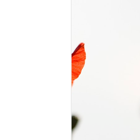
くるり電波
SEP
7
くるり電波 くるり
2018/09/07(FRI) 23:00 -
2018/09/07(FRI) 23:50 (50.0m)
Album : くるり電波 2018年 Genre
: RADIO NHK-FM Program :
ID=2333 Goods : Twitter : #radiru
#nhkfm # File Name : 2018-09-
07-22-59_くるり電波.mp3 岸田・
佐藤・ファンファンが選ぶ珠玉の
ワールドミュージックの世界