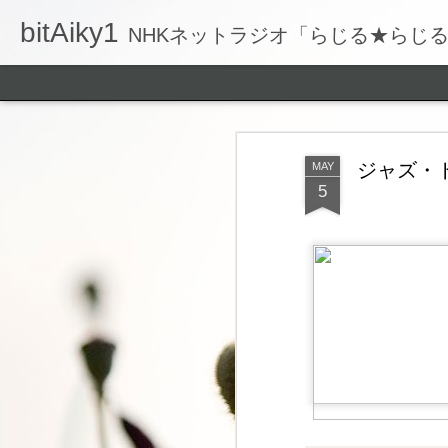
bitAiky1
NHKネットラジオ「らじる★らじ
ジャズ・
MAY
5