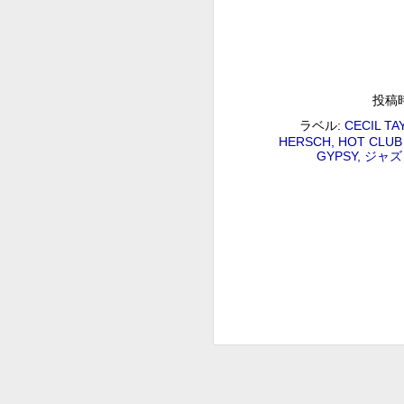
2018/09/01(SAT) 09:00 (100.0m) 
Program : ID=29 Goods : Twitter :
イン.mp3 ピーター・バラカン
後藤正文のCROSS THE GE
AUG
31
後藤正文のCROSS THE GENERATION 後
投稿
Album : 後藤正文のCROSS THE GENERATIO
ラベル:
CECIL TA
Twitter : #radiru #nhkfm # File N
HERSCH
HOT CLUB
ASIAN KUNG-FU GENERAT
GYPSY
ジャズ
ぐ」をコンセプトに送るスペシャル番組 ロック
ッチこと後藤正文が「次世代に音楽のバ
ルを越えたさまざまな音楽や、隠れた名
松尾潔のメロウな夜
AUG
27
松尾潔のメロウな夜 松尾 潔 2018/08/27(
メロウな夜 2018年 Genre : RADIO NHK-FM P
Name : 2018-08-27-22-59_松尾潔の
A
2
G
#