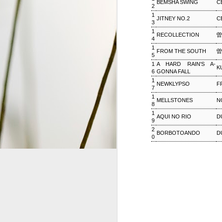
BEMSHA SWING
C
2
1
S
JITNEY NO.2
C
3
1
RECOLLECTION
曽
4
2
G
1
FROM THE SOUTH
曽
5
#
1
A HARD RAIN'S A-
K
6
GONNA FALL
1
NEWKLYPSO
F
7
1
MELLSTONES
N
8
1
AQUI NO RIO
D
9
2
ジャズ・トゥナイト ▽ホレ
SEP
BORBOTOANDO
D
0
1
ジャズ・トゥナイト ▽ホレス・シルヴァー生誕9
01:00 (120.0m) Album : ジャズ・トゥナイト 
: #radiru #nhkfm # File Name
立役者、ホレス・シルヴァーの誕生日に
ど彼の代表曲の数々を聴く。
ウィークエンドサンシャイン
SEP
1
ウィークエンドサンシャイン ▽アリーサ・フラン