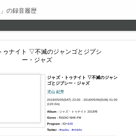
る」の録音履歴
トゥナイト ▽不滅のジャンゴとジプシ
ー・ジャズ
ジャズ・トゥナイト ▽不滅のジャン
ワールドロックナウ
SEP
ゴとジプシー・ジャズ
9
ワールドロックナウ 渋谷 陽一 2018/09/09(SUN) 17:00 -
児山 紀芳
2018/09/09(SUN) 18:00 (60.0m) Album : ワールドロックナ
2018/05/05(SAT) 23:00 - 2018/05/06(SUN) 01:00
ウ 2018年 Genre : RADIO NHK-FM Program : ID=462 Goods :
(120.0m)
Twitter : #radiru #nhkfm # File Name : 2018-09-09-16-59_ワールド
Album :
ジャズ・トゥナイト 2018年
ロックナウ.mp3 渋谷陽一
Genre :
RADIO NHK-FM
Program :
ID=
449
Twitter :
#radiru
#nhkfm