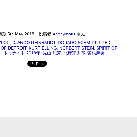
Album : ウイークエンドサンシャイン 2018年 Genre : RADIO NHK-FM
 #radiru #nhkfm # File Name : 2018-09-01-07-19_ウイークエンドサンシャ
NERATION
藤正文 2018/08/31(FRI) 23:00 - 2018/08/31(FRI) 23:50 (50.0m)
時刻
5th May 2018
、投稿者
Anonymous
さん
N 2018年 Genre : RADIO NHK-FM Program : ID=4575 Goods :
YLOR
DJANGO REINHARDT
DORADO SCHMITT
FRED
ame : 2018-08-31-22-59_後藤正文のCROSS_THE_GENERATION.mp3
 OF DETROIT
KURT ELLING
NORBERT STEIN
SPIRIT OF
IONのボーカル&ギター、ゴッチこと後藤正文が「次世代に音楽のバトンをつな
・トゥナイト 2018年
児山 紀芳
北床宗太郎
曽根麻央
バンドASIAN KUNG-FU GENERATIONのボーカル&ギター、ゴ
トンをつなぐ」をコンセプトに、世代を越えて伝えたい楽曲、ジャン
曲、過去の名盤を紹介する!
MON) 23:00 - 2018/08/27(MON) 23:50 (50.0m) Album : 松尾潔の
rogram : ID=1633 Goods : Twitter : #radiru #nhkfm # File
メロウな夜.mp3 松尾潔
ワールドロックナウ
UG
26
ワールドロックナウ 渋谷 陽一 2018/08/26(SUN) 17:00 -
018/08/26(SUN) 18:00 (60.0m) Album : ワールドロックナウ 2018年
enre : RADIO NHK-FM Program : ID=462 Goods : Twitter : #radiru
nhkfm # File Name : 2018-08-26-16-59_ワールドロックナウ.mp3 渋