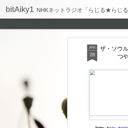
bitAiky1
NHKネットラジオ「らじる★らじ
ザ・ソウ
APR
28
つや
Twitter :
#radiru
#nhkfm