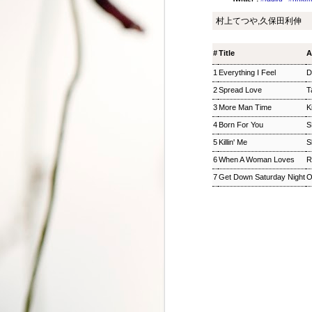
ジャズ・トゥナイト ▽
SEP
村上てつや,久保田利伸
8
ホットピックス特集(1)
ジャズ・トゥナイト ▽ホットピッ
#
Title
A
クス特集(1) 児山 紀芳
2018/09/08(SAT) 23:00 -
1
Everything I Feel
D
2018/09/09(SUN) 01:00 (120.0m)
Album : ジャズ・トゥナイト 2018
2
Spread Love
T
年 Genre : RADIO NHK-FM
3
More Man Time
K
Program : ID=449 Goods : Twitter
: #radiru #nhkfm # File Name :
4
Born For You
S
2018-09-08-22-59_ジャズ・ツナイ
5
Killin' Me
S
ト.mp3 通常番組後半にお届けし
ているコーナー「ホットピック
6
When A Woman Loves
R
ス」を番組全体に拡大、2時間ま
7
Get Down Saturday Night
O
るごと「ニューディスク特集」と
して2週連続でお楽しみいただ
く。第1回では、ジャズ界のレジ
ェンド、ウエイン・ショーターの
3枚組の新作をはじめ、ルクセン
ブルク出身のピアニスト、ミシェ
ル・レイスの新譜などを聴く。ま
松尾潔のメロウな夜
SEP
た、ニューヨーク在住のピアニス
3
松尾潔のメロウな夜 松尾 潔 2018/09/03(
ト、大野智子がスタジオに登場、
メロウな夜 2018年 Genre : RADIO NHK-FM P
近況や新作について語ってもら
Name : 2018-09-03-22-59_松尾潔の
う。