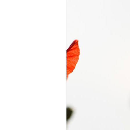
くるり電波
SEP
7
くるり電波 くるり
2018/09/07(FRI) 23:00 -
2018/09/07(FRI) 23:50 (50.0m)
Album : くるり電波 2018年 Genre
: RADIO NHK-FM Program :
ID=2333 Goods : Twitter : #radiru
#nhkfm # File Name : 2018-09-
07-22-59_くるり電波.mp3 岸田・
佐藤・ファンファンが選ぶ珠玉の
ワールドミュージックの世界