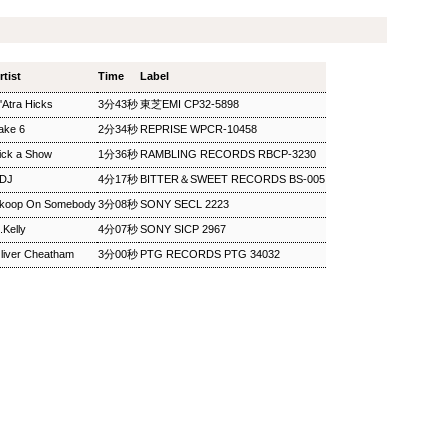
ザ・ソウルミュージッ
ウィークエンドサンシ
SEP
SEP
8
8
ク ▽オダイジュンコの
ャイン ▽アリーサ・フ
Twilight Cruise～堂本
ランクリン特集(2)
rtist
Time
Label
剛
ウィークエンドサンシャイン ▽ア
リーサ・フランクリン特集(2)
ザ・ソウルミュージック ▽オダイ
'Atra Hicks
3分43秒
東芝EMI CP32-5898
Peter Barakan 2018/09/08(SAT)
ジュンコのTwilight Cruise～堂本
ake 6
2分34秒
REPRISE WPCR-10458
07:20 - 2018/09/08(SAT) 09:00
剛 Junko Odai & Tetsuya
(100.0m) Album : ウイークエンド
ick a Show
1分36秒
RAMBLING RECORDS RBCP-3230
Murakami 2018/09/08(SAT) 18:00
サンシャイン 2018年 Genre :
- 2018/09/08(SAT) 18:50 (50.0m)
DJ
4分17秒
BITTER＆SWEET RECORDS BS-005
RADIO NHK-FM Program : ID=29
Album : ザ・ソウルミュージック
Goods : Twitter : #radiru #nhkfm
koop On Somebody
3分08秒
SONY SECL 2223
2018年 Genre : RADIO NHK-FM
# File Name : 2018-09-08-07-19_
Program : ID=129 Goods : Twitter
.Kelly
4分07秒
SONY SICP 2967
ウイークエンドサンシャイン.mp3
: #radiru #nhkfm # File Name :
ピーター・バラカン
2018-09-08-17-59_ザ・ソウルミュ
liver Cheatham
3分00秒
PTG RECORDS PTG 34032
ージック.mp3 ▽オダイジュンコ
のTwilight Cruise～堂本剛を迎え
て オダイジュンコ,【ゲスト】堂
本剛
MON) 23:00 - 2018/09/03(MON) 23:50 (50.0m) Album : 松尾潔の
rogram : ID=1633 Goods : Twitter : #radiru #nhkfm # File
メロウな夜.mp3 松尾潔