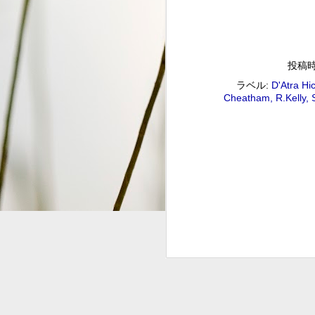
S
2
投稿
G
#
ラベル:
D'Atra Hi
Cheatham
R.Kelly
ジャズ・トゥナイト ▽ホレ
SEP
1
ジャズ・トゥナイト ▽ホレス・シルヴァー生誕9
01:00 (120.0m) Album : ジャズ・トゥナイト 
: #radiru #nhkfm # File Name
立役者、ホレス・シルヴァーの誕生日に
ど彼の代表曲の数々を聴く。
ウィークエンドサンシャイン
SEP
1
ウィークエンドサンシャイン ▽アリーサ・フラン