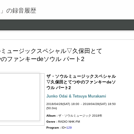
る」の録音履歴
ルミュージックスペシャル▽久保田とて
のファンキーdeソウル パート2
ザ・ソウルミュージックスペシャル
ワールドロックナウ
SEP
▽久保田とてつやのファンキーdeソ
9
ウル パート2
ワールドロックナウ 渋谷 陽一 2018/09/09(SUN) 17:00 -
2018/09/09(SUN) 18:00 (60.0m) Album : ワールドロックナ
Junko Odai & Tetsuya Murakami
ウ 2018年 Genre : RADIO NHK-FM Program : ID=462 Goods :
2018/04/28(SAT) 18:00 - 2018/04/28(SAT) 18:50
Twitter : #radiru #nhkfm # File Name : 2018-09-09-16-59_ワールド
(50.0m)
ロックナウ.mp3 渋谷陽一
Album :
ザ・ソウルミュージック 2018年
Genre :
RADIO NHK-FM
Program :
ID=
129