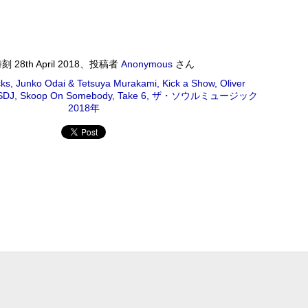
ワールドロックナウ
EP
2
ワールドロックナウ 渋谷 陽一 2018/09/02(SUN) 17:00 -
018/09/02(SUN) 18:00 (60.0m) Album : ワールドロックナウ 2018年
時刻
28th April 2018
、投稿者
Anonymous
さん
enre : RADIO NHK-FM Program : ID=462 Goods : Twitter : #radiru
nhkfm # File Name : 2018-09-02-16-59_ワールドロックナウ.mp3 渋
cks
Junko Odai & Tetsuya Murakami
Kick a Show
Oliver
谷陽一
SDJ
Skoop On Somebody
Take 6
ザ・ソウルミュージック
2018年
ス・シルヴァー生誕90年
0年 児山 紀芳 2018/09/01(SAT) 23:00 - 2018/09/02(SUN)
2018年 Genre : RADIO NHK-FM Program : ID=449 Goods : Twitter
 : 2018-09-01-22-59_ジャズ・ツナイト.mp3 9月2日は、ファンキー・ジャズの
あたる。4年前に他界したホレスをしのび「オパス・デ・ファンク」な
 ▽アリーサ・フランクリン特集(1)
クリン特集(1) Peter Barakan 2018/09/01(SAT) 07:20 -