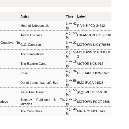
ザ・ソウルミュージッ
ウィークエンドサンシ
SEP
SEP
8
8
ク ▽オダイジュンコの
ャイン ▽アリーサ・フ
Twilight Cruise～堂本
Artist
Time
Label
ランクリン特集(2)
剛
3分42
ウィークエンドサンシャイン ▽ア
Meshell Ndegeocello
P‐VINE PCD-24712
秒
リーサ・フランクリン特集(2)
ザ・ソウルミュージック ▽オダイ
4分50
Peter Barakan 2018/09/08(SAT)
ジュンコのTwilight Cruise～堂本
Touch Of Class
EXPANSION LP EXP 16
秒
07:20 - 2018/09/08(SAT) 09:00
剛 Junko Odai & Tetsuya
 Goodbye To
3分22
(100.0m) Album : ウイークエンド
G.C. Cameron
MOTOWN UICY-76686
Murakami 2018/09/08(SAT) 18:00
秒
サンシャイン 2018年 Genre :
- 2018/09/08(SAT) 18:50 (50.0m)
2分55
MOTOWN 31453-0338-
RADIO NHK-FM Program : ID=29
Album : ザ・ソウルミュージック
The Temptations
秒
2
Goods : Twitter : #radiru #nhkfm
2018年 Genre : RADIO NHK-FM
# File Name : 2018-09-08-07-19_
4分16
The Eastern Gang
VICTOR NCS-912
Program : ID=129 Goods : Twitter
秒
ウイークエンドサンシャイン.mp3
: #radiru #nhkfm # File Name :
4分34
ピーター・バラカン
2018-09-08-17-59_ザ・ソウルミュ
Case
DEF JAM PHCW-1023
秒
ージック.mp3 ▽オダイジュンコ
3分58
Donell Jones feat. Left-Eye
BMG BVCA-21026
のTwilight Cruise～堂本剛を迎え
秒
て オダイジュンコ,【ゲスト】堂
1分55
Ike & Tina Turner
東芝EMI TOCP-8078
本剛
秒
Smokey Robinson & The
2分19
odbye
MOTOWN POCT-1606
Miracles
秒
3分46
The Controllers
MALACO MCD 7485
秒
MON) 23:00 - 2018/09/03(MON) 23:50 (50.0m) Album : 松尾潔の
rogram : ID=1633 Goods : Twitter : #radiru #nhkfm # File
メロウな夜.mp3 松尾潔