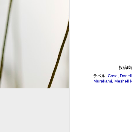
S
2
G
#
投稿時
ラベル:
Case
Donell
ジャズ・トゥナイト ▽ホレ
SEP
Murakami
Meshell 
1
ジャズ・トゥナイト ▽ホレス・シルヴァー生誕9
01:00 (120.0m) Album : ジャズ・トゥナイト 
: #radiru #nhkfm # File Name
立役者、ホレス・シルヴァーの誕生日に
ど彼の代表曲の数々を聴く。
ウィークエンドサンシャイン
SEP
1
ウィークエンドサンシャイン ▽アリーサ・フラン