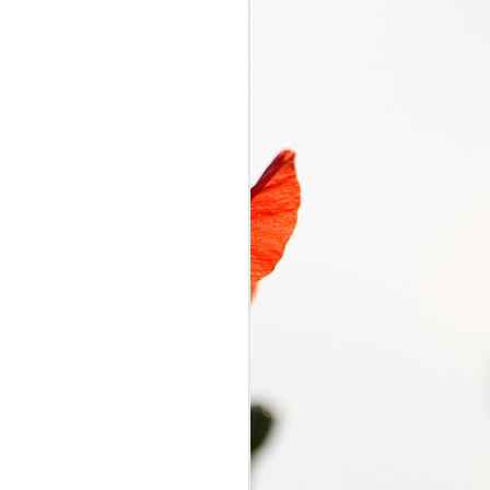
くるり電波
SEP
7
くるり電波 くるり
2018/09/07(FRI) 23:00 -
2018/09/07(FRI) 23:50 (50.0m)
Album : くるり電波 2018年 Genre
: RADIO NHK-FM Program :
ID=2333 Goods : Twitter : #radiru
#nhkfm # File Name : 2018-09-
07-22-59_くるり電波.mp3 岸田・
佐藤・ファンファンが選ぶ珠玉の
ワールドミュージックの世界