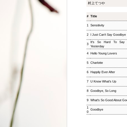
村上てつや
ジャズ・トゥナイト ▽
SEP
8
ホットピックス特集(1)
#
Title
ジャズ・トゥナイト ▽ホットピッ
クス特集(1) 児山 紀芳
1
Sensitivity
2018/09/08(SAT) 23:00 -
2018/09/09(SUN) 01:00 (120.0m)
2
I Just Can't Say Goodbye
Album : ジャズ・トゥナイト 2018
年 Genre : RADIO NHK-FM
It's So Hard To Say
3
Program : ID=449 Goods : Twitter
Yesterday
: #radiru #nhkfm # File Name :
4
Hello Young Lovers
2018-09-08-22-59_ジャズ・ツナイ
ト.mp3 通常番組後半にお届けし
5
Charlotte
ているコーナー「ホットピック
ス」を番組全体に拡大、2時間ま
6
Happily Ever After
るごと「ニューディスク特集」と
して2週連続でお楽しみいただ
7
U Know What's Up
く。第1回では、ジャズ界のレジ
ェンド、ウエイン・ショーターの
8
Goodbye, So Long
3枚組の新作をはじめ、ルクセン
9
What's So Good About Go
ブルク出身のピアニスト、ミシェ
ル・レイスの新譜などを聴く。ま
松尾潔のメロウな夜
SEP
1
Goodbye
た、ニューヨーク在住のピアニス
3
0
松尾潔のメロウな夜 松尾 潔 2018/09/03(
ト、大野智子がスタジオに登場、
メロウな夜 2018年 Genre : RADIO NHK-FM P
近況や新作について語ってもら
Name : 2018-09-03-22-59_松尾潔の
う。