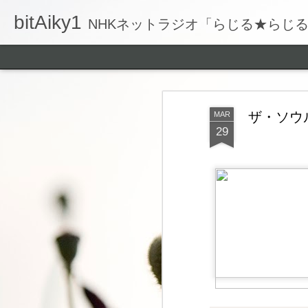
bitAiky1
NHKネットラジオ「らじる★らじ
ザ・ソウ
MAR
29