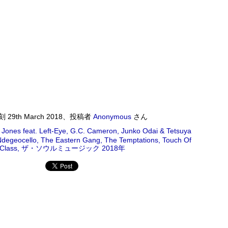
ワールドロックナウ
EP
2
ワールドロックナウ 渋谷 陽一 2018/09/02(SUN) 17:00 -
018/09/02(SUN) 18:00 (60.0m) Album : ワールドロックナウ 2018年
enre : RADIO NHK-FM Program : ID=462 Goods : Twitter : #radiru
nhkfm # File Name : 2018-09-02-16-59_ワールドロックナウ.mp3 渋
谷陽一
刻
29th March 2018
、投稿者
Anonymous
さん
 Jones feat. Left-Eye
G.C. Cameron
Junko Odai & Tetsuya
ス・シルヴァー生誕90年
Ndegeocello
The Eastern Gang
The Temptations
Touch Of
0年 児山 紀芳 2018/09/01(SAT) 23:00 - 2018/09/02(SUN)
Class
ザ・ソウルミュージック 2018年
2018年 Genre : RADIO NHK-FM Program : ID=449 Goods : Twitter
 : 2018-09-01-22-59_ジャズ・ツナイト.mp3 9月2日は、ファンキー・ジャズの
あたる。4年前に他界したホレスをしのび「オパス・デ・ファンク」な
 ▽アリーサ・フランクリン特集(1)
クリン特集(1) Peter Barakan 2018/09/01(SAT) 07:20 -