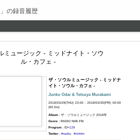
る」の録音履歴
ルミュージック - ミッドナイト・ソウ
ル・カフェ -
ザ・ソウルミュージック - ミッドナ
ワールドロックナウ
SEP
イト・ソウル・カフェ -
9
ワールドロックナウ 渋谷 陽一 2018/09/09(SUN) 17:00 -
Junko Odai & Tetsuya Murakami
2018/09/09(SUN) 18:00 (60.0m) Album : ワールドロックナ
2018/03/29(THU) 23:00 - 2018/03/30(FRI) 00:00
ウ 2018年 Genre : RADIO NHK-FM Program : ID=462 Goods :
(60.0m)
Twitter : #radiru #nhkfm # File Name : 2018-09-09-16-59_ワールド
Album :
ザ・ソウルミュージック 2018年
ロックナウ.mp3 渋谷陽一
Genre :
RADIO NHK-FM
Program :
ID=
129
Twitter :
#radiru
#nhkfm