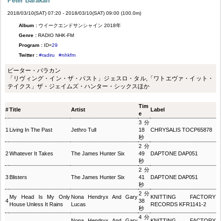
Peter Barakan
2018/03/10(SAT) 07:20 - 2018/03/10(SAT) 09:00 (100.0m)
Album :
ウイークエンドサンシャイン 2018年
Genre :
RADIO NHK-FM
Program :
ID=
29
Twitter :
#radiru
#nhkfm
ピーター・バラカン
「リヴィング・イン・ザ・パスト」ジェスロ・タル,「ワトエヴァ・イット・
テイクス」ザ・ジェイムズ・ハンター・シックスほか
Tim
#
Title
Artist
Label
e
3分
1
Living In The Past
Jethro Tull
18
CHRYSALIS TOCP65878
秒
2分
2
Whatever It Takes
The James Hunter Six
49
DAPTONE DAP051
秒
2分
3
Blisters
The James Hunter Six
41
DAPTONE DAP051
秒
2分
My Head Is My Only
Nona Hendryx And Gary
KNITTING FACTORY
4
38
House Unless It Rains
Lucas
RECORDS KFR1141-2
秒
4分
Nona Hendryx And Gary
KNITTING FACTORY