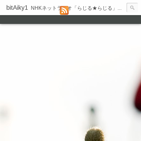
bitAiky1
NHKネットラジオ「らじる★らじる」の録音履歴