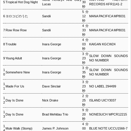
5
Tropical Hot Dog Night
30
Lucas
RECORDS KFR1141-2
秒
5分
6
ヨロコビのうた
Sandii
12
MANA PACIFICA MP8031
秒
4分
7
Row Row Row
Sandii
33
MANA PACIFICA MP8031
秒
4分
8
Trouble
Inara George
03
KAIGAN KGCW24
秒
3分
SLOW DOWN SOUNDS
9
Young Adult
Inara George
23
NO NUMBER
秒
3分
1
SLOW DOWN SOUNDS
Somewhere New
Inara George
35
0
NO NUMBER
秒
3分
1
Made For Us
Dave Sinclair
23
NO LABEL 294499
1
秒
2分
1
Day Is Done
Nick Drake
25
ISLAND UICY3037
2
秒
9分
1
Day Is Done
Brad Mehldau Trio
20
NONESUCH WPCR12215
3
秒
4分
1
Mule Walk (Stomp)
James P. Johnson
00
BLUE NOTE UCCU1566-7
4