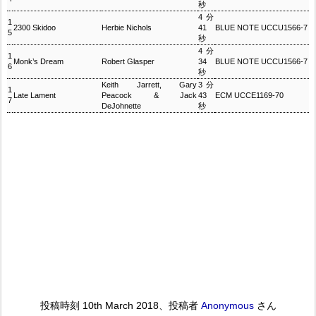
秒
4分
1
2300 Skidoo
Herbie Nichols
41
BLUE NOTE UCCU1566-7
5
秒
4分
1
Monk’s Dream
Robert Glasper
34
BLUE NOTE UCCU1566-7
6
秒
Keith Jarrett, Gary
3分
1
Late Lament
Peacock & Jack
43
ECM UCCE1169-70
7
DeJohnette
秒
投稿時刻
10th March 2018
、投稿者
Anonymous
さん