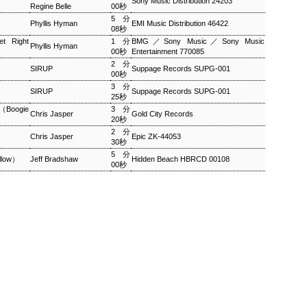
？
Sony Music Distribution 24203
Regine Belle
00秒
5分
Phyllis Hyman
EMI Music Distribution 46422
ワールドロックナウ
EP
08秒
2
 Right
ワールドロックナウ 渋谷 陽一 2018/09/02(SUN) 17:00 -
1分
BMG／Sony Music／Sony Music
Phyllis Hyman
00秒
Entertainment 770085
018/09/02(SUN) 18:00 (60.0m) Album : ワールドロックナウ 2018年
2分
enre : RADIO NHK-FM Program : ID=462 Goods : Twitter : #radiru
SIRUP
Suppage Records SUPG-001
00秒
nhkfm # File Name : 2018-09-02-16-59_ワールドロックナウ.mp3 渋
3分
谷陽一
SIRUP
Suppage Records SUPG-001
25秒
 （Boogie
3分
Chris Jasper
Gold City Records
20秒
2分
Chris Jasper
Epic ZK-44053
30秒
5分
llow）
Jeff Bradshaw
Hidden Beach HBRCD 00108
00秒
ス・シルヴァー生誕90年
0年 児山 紀芳 2018/09/01(SAT) 23:00 - 2018/09/02(SUN)
2018年 Genre : RADIO NHK-FM Program : ID=449 Goods : Twitter
 : 2018-09-01-22-59_ジャズ・ツナイト.mp3 9月2日は、ファンキー・ジャズの
あたる。4年前に他界したホレスをしのび「オパス・デ・ファンク」な
 ▽アリーサ・フランクリン特集(1)
クリン特集(1) Peter Barakan 2018/09/01(SAT) 07:20 -