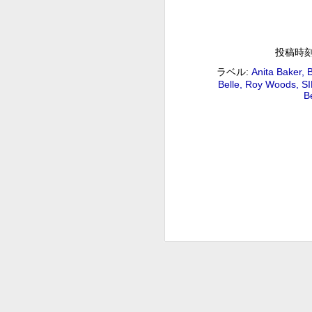
2018/09/01(SAT) 09:00 (100.0m) 
Program : ID=29 Goods : Twitter :
イン.mp3 ピーター・バラカン
投稿時
後藤正文のCROSS THE GE
AUG
31
ラベル:
Anita Baker
B
後藤正文のCROSS THE GENERATION 後
Belle
Roy Woods
S
Album : 後藤正文のCROSS THE GENERATIO
Be
Twitter : #radiru #nhkfm # File N
ASIAN KUNG-FU GENERAT
ぐ」をコンセプトに送るスペシャル番組 ロック
ッチこと後藤正文が「次世代に音楽のバ
ルを越えたさまざまな音楽や、隠れた名
松尾潔のメロウな夜
AUG
27
松尾潔のメロウな夜 松尾 潔 2018/08/27(
メロウな夜 2018年 Genre : RADIO NHK-FM P
Name : 2018-08-27-22-59_松尾潔の
A
2
G
#