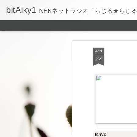
bitAiky1
NHKネットラジオ「らじる★らじ
JAN
22
松尾潔