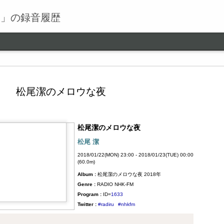
る」の録音履歴
松尾潔のメロウな夜
松尾潔のメロウな夜
ワールドロックナウ
SEP
松尾 潔
9
ワールドロックナウ 渋谷 陽一 2018/09/09(SUN) 17:00 -
2018/01/22(MON) 23:00 - 2018/01/23(TUE) 00:00
2018/09/09(SUN) 18:00 (60.0m) Album : ワールドロックナ
(60.0m)
ウ 2018年 Genre : RADIO NHK-FM Program : ID=462 Goods :
Album :
松尾潔のメロウな夜 2018年
Twitter : #radiru #nhkfm # File Name : 2018-09-09-16-59_ワールド
ロックナウ.mp3 渋谷陽一
Genre :
RADIO NHK-FM
Program :
ID=
1633
Twitter :
#radiru
#nhkfm