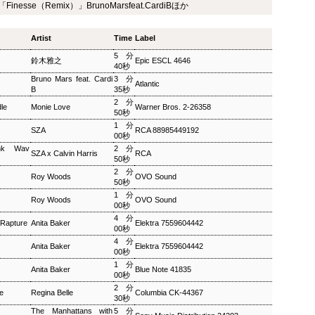
esse（Remix）」BrunoMarsfeat.CardiBほか
ザ・ソウルミュージッ
ウィークエンドサンシ
SEP
SEP
8
8
ク ▽オダイジュンコの
ャイン ▽アリーサ・フ
Artist
Time
Label
Twilight Cruise～堂本
ランクリン特集(2)
剛
5分
ウィークエンドサンシャイン ▽ア
鈴木雅之
Epic ESCL 4646
40秒
リーサ・フランクリン特集(2)
ザ・ソウルミュージック ▽オダイ
Bruno Mars feat. Cardi
3分
Peter Barakan 2018/09/08(SAT)
Atlantic
ジュンコのTwilight Cruise～堂本
B
35秒
07:20 - 2018/09/08(SAT) 09:00
剛 Junko Odai & Tetsuya
2分
(100.0m) Album : ウイークエンド
le
Monie Love
Warner Bros. 2-26358
Murakami 2018/09/08(SAT) 18:00
50秒
サンシャイン 2018年 Genre :
- 2018/09/08(SAT) 18:50 (50.0m)
1分
RADIO NHK-FM Program : ID=29
SZA
RCA 88985449192
Album : ザ・ソウルミュージック
00秒
Goods : Twitter : #radiru #nhkfm
2018年 Genre : RADIO NHK-FM
nk Wav
2分
# File Name : 2018-09-08-07-19_
SZA x Calvin Harris
RCA
Program : ID=129 Goods : Twitter
50秒
ウイークエンドサンシャイン.mp3
: #radiru #nhkfm # File Name :
2分
ピーター・バラカン
Roy Woods
OVO Sound
2018-09-08-17-59_ザ・ソウルミュ
50秒
ージック.mp3 ▽オダイジュンコ
1分
Roy Woods
OVO Sound
のTwilight Cruise～堂本剛を迎え
00秒
て オダイジュンコ,【ゲスト】堂
4分
Rapture
Anita Baker
Elektra 7559604442
本剛
00秒
4分
Anita Baker
Elektra 7559604442
00秒
1分
Anita Baker
Blue Note 41835
00秒
MON) 23:00 - 2018/09/03(MON) 23:50 (50.0m) Album : 松尾潔の
2分
e
Regina Belle
Columbia CK-44367
rogram : ID=1633 Goods : Twitter : #radiru #nhkfm # File
30秒
メロウな夜.mp3 松尾潔
The Manhattans with
5分