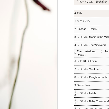
「リバイバル」鈴木雅之,「Fin
ジャズ・トゥナイト ▽
SEP
8
ホットピックス特集(1)
#
Title
ジャズ・トゥナイト ▽ホットピッ
クス特集(1) 児山 紀芳
1
リバイバル
2018/09/08(SAT) 23:00 -
2018/09/09(SUN) 01:00 (120.0m)
2
Finesse （Remix）
Album : ジャズ・トゥナイト 2018
年 Genre : RADIO NHK-FM
3
＜BGM＞ Monie in the Midd
Program : ID=449 Goods : Twitter
: #radiru #nhkfm # File Name :
4
＜BGM＞ The Weekend
2018-09-08-22-59_ジャズ・ツナイ
ト.mp3 通常番組後半にお届けし
The Weekend （Fu
5
Remix）
ているコーナー「ホットピック
ス」を番組全体に拡大、2時間ま
6
Little Bit Of Lovin
るごと「ニューディスク特集」と
して2週連続でお楽しみいただ
7
＜BGM＞ You Love It
く。第1回では、ジャズ界のレジ
8
＜BGM＞ Caught up in the 
ェンド、ウエイン・ショーターの
3枚組の新作をはじめ、ルクセン
9
Sweet Love
ブルク出身のピアニスト、ミシェ
ル・レイスの新譜などを聴く。ま
1
松尾潔のメロウな夜
SEP
＜BGM＞ Lately
た、ニューヨーク在住のピアニス
0
3
松尾潔のメロウな夜 松尾 潔 2018/09/03(
ト、大野智子がスタジオに登場、
1
＜BGM＞ Baby Come to M
メロウな夜 2018年 Genre : RADIO NHK-FM P
1
近況や新作について語ってもら
Name : 2018-09-03-22-59_松尾潔の
1
う。