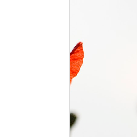
くるり電波
SEP
7
くるり電波 くるり
2018/09/07(FRI) 23:00 -
2018/09/07(FRI) 23:50 (50.0m)
Album : くるり電波 2018年 Genre
: RADIO NHK-FM Program :
ID=2333 Goods : Twitter : #radiru
#nhkfm # File Name : 2018-09-
07-22-59_くるり電波.mp3 岸田・
佐藤・ファンファンが選ぶ珠玉の
ワールドミュージックの世界