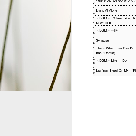
Where Did We Go Wrong
2
1
Living All Alone
S
3
1
＜BGM＞ When You Get
4
Down to It
2
1
G
＜BGM＞ 一瞬
5
#
1
Synapse
6
1
That's What Love Can Do
7
Back Remix）
1
＜BGM＞ Like Ⅰ Do
8
1
Lay Your Head On My （Pi
9
ジャズ・トゥナイト ▽ホレ
SEP
1
ジャズ・トゥナイト ▽ホレス・シルヴァー生誕9
01:00 (120.0m) Album : ジャズ・トゥナイト 
: #radiru #nhkfm # File Name
立役者、ホレス・シルヴァーの誕生日に
ど彼の代表曲の数々を聴く。
ウィークエンドサンシャイン
SEP
1
ウィークエンドサンシャイン ▽アリーサ・フラン