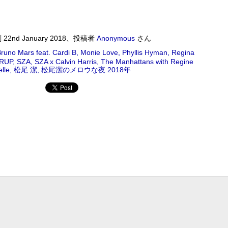
Album : ウイークエンドサンシャイン 2018年 Genre : RADIO NHK-FM
 #radiru #nhkfm # File Name : 2018-09-01-07-19_ウイークエンドサンシャ
刻
22nd January 2018
、投稿者
Anonymous
さん
NERATION
runo Mars feat. Cardi B
Monie Love
Phyllis Hyman
Regina
藤正文 2018/08/31(FRI) 23:00 - 2018/08/31(FRI) 23:50 (50.0m)
IRUP
SZA
SZA x Calvin Harris
The Manhattans with Regine
N 2018年 Genre : RADIO NHK-FM Program : ID=4575 Goods :
lle
松尾 潔
松尾潔のメロウな夜 2018年
ame : 2018-08-31-22-59_後藤正文のCROSS_THE_GENERATION.mp3
IONのボーカル&ギター、ゴッチこと後藤正文が「次世代に音楽のバトンをつな
バンドASIAN KUNG-FU GENERATIONのボーカル&ギター、ゴ
トンをつなぐ」をコンセプトに、世代を越えて伝えたい楽曲、ジャン
曲、過去の名盤を紹介する!
MON) 23:00 - 2018/08/27(MON) 23:50 (50.0m) Album : 松尾潔の
rogram : ID=1633 Goods : Twitter : #radiru #nhkfm # File
メロウな夜.mp3 松尾潔
ワールドロックナウ
UG
26
ワールドロックナウ 渋谷 陽一 2018/08/26(SUN) 17:00 -
018/08/26(SUN) 18:00 (60.0m) Album : ワールドロックナウ 2018年
enre : RADIO NHK-FM Program : ID=462 Goods : Twitter : #radiru
nhkfm # File Name : 2018-08-26-16-59_ワールドロックナウ.mp3 渋