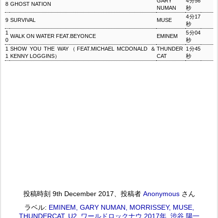
GARY
4分56
8
GHOST NATION
NUMAN
秒
4分17
9
SURVIVAL
MUSE
秒
1
5分04
WALK ON WATER FEAT.BEYONCE
EMINEM
0
秒
1
SHOW YOU THE WAY（FEAT.MICHAEL MCDONALD ＆
THUNDER
1分45
1
KENNY LOGGINS）
CAT
秒
投稿時刻
9th December 2017
、投稿者
Anonymous
さん
ラベル:
EMINEM
GARY NUMAN
MORRISSEY
MUSE
THUNDERCAT
U2
ワールドロックナウ 2017年
渋谷 陽一