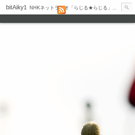
bitAiky1
NHKネットラジオ「らじる★らじる」の録音履歴