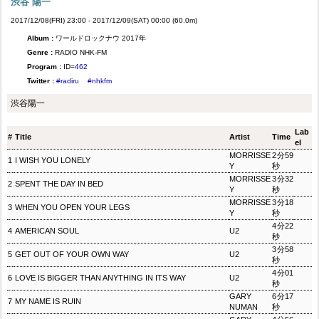
渋谷 陽一
2017/12/08(FRI) 23:00 - 2017/12/09(SAT) 00:00 (60.0m)
Album :
ワールドロックナウ 2017年
Genre :
RADIO NHK-FM
Program :
ID=
462
Twitter :
#radiru
#nhkfm
渋谷陽一
Lab
#
Title
Artist
Time
el
MORRISSE
2分59
1
I WISH YOU LONELY
Y
秒
MORRISSE
3分32
2
SPENT THE DAY IN BED
Y
秒
MORRISSE
3分18
3
WHEN YOU OPEN YOUR LEGS
Y
秒
4分22
4
AMERICAN SOUL
U2
秒
3分58
5
GET OUT OF YOUR OWN WAY
U2
秒
4分01
6
LOVE IS BIGGER THAN ANYTHING IN ITS WAY
U2
秒
GARY
6分17
7
MY NAME IS RUIN
NUMAN
秒