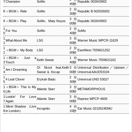
7
Champion
SoMo
Republic 002643902
45秒
2分
8
＜BGM＞ Ride
SoMo
Republic B 002026002
30秒
3分
9
＜BGM＞ Play
SoMo、Maty Noyes
Republic 002643902
00秒
1
2分
For You
SoMo
SoMo
0
40秒
1
3分
What About Me
LSG
Warner Music WPCR-11629
1
00秒
1
2分
＜BGM＞ My Body
LSG
EastWest 7559621252
2
00秒
1
＜BGM＞ Just a
1分
Keith Sweat
Warner Music 7559621162
3
Touch
40秒
1
Ol Skool feat.Keith
3分
Universal Distribution／Uptown／
Am I Dreaming
4
Sweat ＆ Xscap
00秒
Universal AAUD53104
1
2分
4 Leaf Clover
Erykah Badu
Universal UND 53027
5
30秒
1
＜BGM＞ This Is My
3分
Atlantic Starr
METAMORPHOUS
6
Life
00秒
1
Lookin′ For Love
3分
Atlantic Starr
Reprise WPCP-4609
7
Again
00秒
1
Silver Shadow （Live
4分
Incognito
Ear Music 0210524EMU
8
in London）
15秒