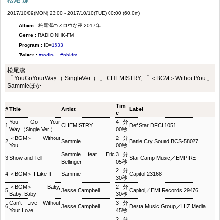
松尾 潔
2017/10/09(MON) 23:00 - 2017/10/10(TUE) 00:00 (60.0m)
Album :
松尾潔のメロウな夜 2017年
Genre :
RADIO NHK-FM
Program :
ID=
1633
Twitter :
#radiru
#nhkfm
松尾潔
「YouGoYourWay（SingleVer.）」CHEMISTRY,「＜BGM＞WithoutYou」
Sammieほか
Tim
#
Title
Artist
Label
e
You Go Your
4分
1
CHEMISTRY
Def Star DFCL1051
Way（Single Ver.）
00秒
＜BGM＞ Without
2分
2
Sammie
Battle Cry Sound BCS-58027
You
00秒
Sammie feat. Eric
3分
3
Show and Tell
Star Camp Music／EMPIRE
Bellinger
05秒
2分
4
＜BGM＞ I Like It
Sammie
Capitol 23168
30秒
＜BGM＞ Baby,
2分
5
Jesse Campbell
Capitol／EMI Records 29476
Baby, Baby
30秒
Can't Live Without
3分
6
Jesse Campbell
Desta Music Group／HIZ Media
Your Love
45秒
2分