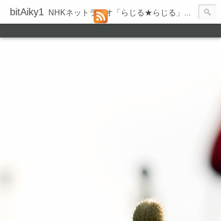
bitAiky1
NHKネットラジオ「らじる★らじる」の録音履歴