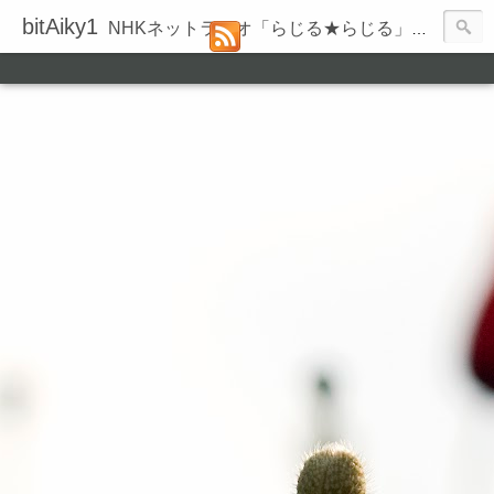
bitAiky1
NHKネットラジオ「らじる★らじる」の録音履歴