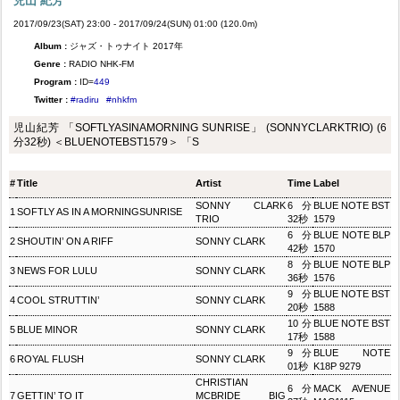
児山 紀芳
2017/09/23(SAT) 23:00 - 2017/09/24(SUN) 01:00 (120.0m)
Album :
ジャズ・トゥナイト 2017年
Genre :
RADIO NHK-FM
Program :
ID=
449
Twitter :
#radiru
#nhkfm
児山紀芳 「SOFTLYASINAMORNING SUNRISE」 (SONNYCLARKTRIO) (6
分32秒) ＜BLUENOTEBST1579＞ 「S
#
Title
Artist
Time
Label
SONNY CLARK
6分
BLUE NOTE BST
1
SOFTLY AS IN A MORNINGSUNRISE
TRIO
32秒
1579
6分
BLUE NOTE BLP
2
SHOUTIN’ ON A RIFF
SONNY CLARK
42秒
1570
8分
BLUE NOTE BLP
3
NEWS FOR LULU
SONNY CLARK
36秒
1576
9分
BLUE NOTE BST
4
COOL STRUTTIN’
SONNY CLARK
20秒
1588
10分
BLUE NOTE BST
5
BLUE MINOR
SONNY CLARK
17秒
1588
9分
BLUE NOTE
6
ROYAL FLUSH
SONNY CLARK
01秒
K18P 9279
CHRISTIAN
6分
MACK AVENUE
7
GETTIN’ TO IT
MCBRIDE BIG