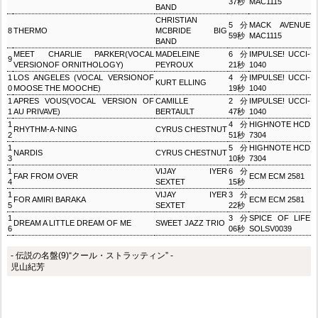
37秒
MAC1115
BAND
CHRISTIAN
5分
MACK AVENUE
8
THERMO
MCBRIDE BIG
59秒
MAC1115
BAND
MEET CHARLIE PARKER(VOCAL
MADELEINE
6分
IMPULSE! UCCI-
9
VERSIONOF ORNITHOLOGY)
PEYROUX
21秒
1040
1
LOS ANGELES (VOCAL VERSIONOF
4分
IMPULSE! UCCI-
KURT ELLING
0
MOOSE THE MOOCHE)
19秒
1040
1
APRES VOUS(VOCAL VERSION OF
CAMILLE
2分
IMPULSE! UCCI-
1
AU PRIVAVE)
BERTAULT
47秒
1040
1
4分
HIGHNOTE HCD
RHYTHM-A-NING
CYRUS CHESTNUT
2
51秒
7304
1
5分
HIGHNOTE HCD
NARDIS
CYRUS CHESTNUT
3
10秒
7304
1
VIJAY IYER
6分
FAR FROM OVER
ECM ECM 2581
4
SEXTET
15秒
1
VIJAY IYER
3分
FOR AMIRI BARAKA
ECM ECM 2581
5
SEXTET
22秒
1
3分
SPICE OF LIFE
DREAM A LITTLE DREAM OF ME
SWEET JAZZ TRIO
6
06秒
SOLSV0039
- 伝説の名盤(9)“クール・ストラッティン” -
児山紀芳