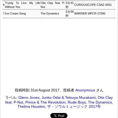
Trying To Live My Life
Otis Clay feat. P-
3分41
6
CURIOUSCOPE CSAZ-0001
Without You
Nut
秒
3分00
7
Ice Cream Song
The Dynamics
WARNER WPCR-27580
秒
投稿時刻
31st August 2017
、投稿者
Anonymous
さん
ラベル:
Glenn Jones
Junko Odai & Tetsuya Murakami
Otis Clay
feat. P-Nut
Prince & The Revolution
Rude Boys
The Dynamics
Thelma Houston
ザ・ソウルミュージック 2017年