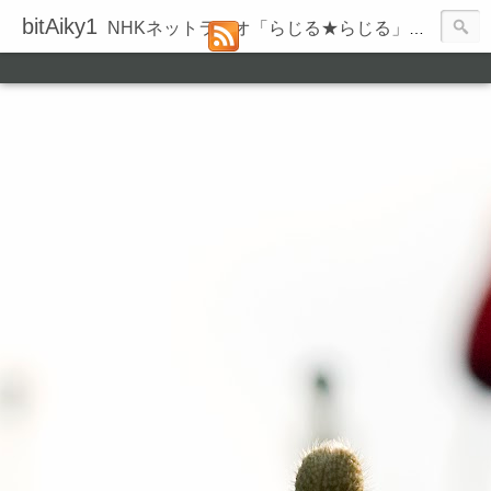
bitAiky1
NHKネットラジオ「らじる★らじる」の録音履歴