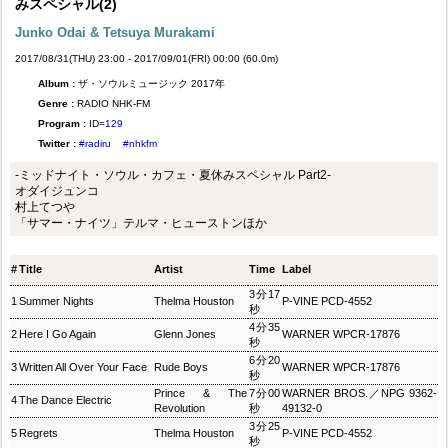
みスペシャル(2)
Junko Odai & Tetsuya Murakami
2017/08/31(THU) 23:00 - 2017/09/01(FRI) 00:00 (60.0m)
Album :
ザ・ソウルミュージック 2017年
Genre :
RADIO NHK-FM
Program :
ID=
129
Twitter :
#radiru
#nhkfm
-ミッドナイト・ソウル・カフェ・夏休みスペシャル Part2-
オダイジュンコ
村上てつや
「サマー・ナイツ」テルマ・ヒューストンほか
#
Title
Artist
Time
Label
3分17
1
Summer Nights
Thelma Houston
P‐VINE PCD-4552
秒
4分35
2
Here I Go Again
Glenn Jones
WARNER WPCR-17876
秒
6分20
3
Written All Over Your Face
Rude Boys
WARNER WPCR-17876
秒
Prince & The
7分00
WARNER BROS.／NPG 9362-
4
The Dance Electric
Revolution
秒
49132-0
3分25
5
Regrets
Thelma Houston
P‐VINE PCD-4552
秒