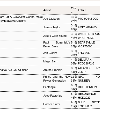
ザ・ソウルミュージッ
ウィークエンドサンシ
SEP
SEP
8
8
Tim
ク ▽オダイジュンコの
ャイン ▽アリーサ・フ
Artist
Label
e
Twilight Cruise～堂本
ランクリン特集(2)
ears Of A Clown/I'm Gonna Make
15分
Joe Jackson
MIG 90442 2CD
剛
Is/Heatwave/Uptight)
07秒
ウィークエンドサンシャイン ▽ア
3分
リーサ・フランクリン特集(2)
ザ・ソウルミュージック ▽オダイ
James Taylor
FMIC 2014705
28秒
Peter Barakan 2018/09/08(SAT)
ジュンコのTwilight Cruise～堂本
3分
WARNER BROS
07:20 - 2018/09/08(SAT) 09:00
Jesse Colin Young
剛 Junko Odai & Tetsuya
46秒
WPCR75432
(100.0m) Album : ウイークエンド
Murakami 2018/09/08(SAT) 18:00
Paul Butterfield’s
5分
BEARSVILLE
サンシャイン 2018年 Genre :
- 2018/09/08(SAT) 18:50 (50.0m)
Better Days
15秒
VICP75008
RADIO NHK-FM Program : ID=29
Album : ザ・ソウルミュージック
3分
Goods : Twitter : #radiru #nhkfm
Jon Cleary
FHQ 006
2018年 Genre : RADIO NHK-FM
23秒
# File Name : 2018-09-08-07-19_
Program : ID=129 Goods : Twitter
ウイークエンドサンシャイン.mp3
4分
DELMARK
: #radiru #nhkfm # File Name :
Magic Sam
36秒
PCD23672-3
ピーター・バラカン
2018-09-08-17-59_ザ・ソウルミュ
8分
ATLANTIC R2
nd/You’ve Got A Friend
Aretha Franklin
ージック.mp3 ▽オダイジュンコ
14秒
75627
のTwilight Cruise～堂本剛を迎え
Prince and the New
12分
NPG NO
て オダイジュンコ,【ゲスト】堂
Power Generation
38秒
NUNBER
本剛
6分
Pentangle
RICE TPR8024
31秒
5分
RESONANCE
Jaco Pastorius
45秒
HCD2027
9分
BLUE NOTE
MON) 23:00 - 2018/09/03(MON) 23:50 (50.0m) Album : 松尾潔の
Horace Silver
15秒
TOCJ9052
rogram : ID=1633 Goods : Twitter : #radiru #nhkfm # File
メロウな夜.mp3 松尾潔