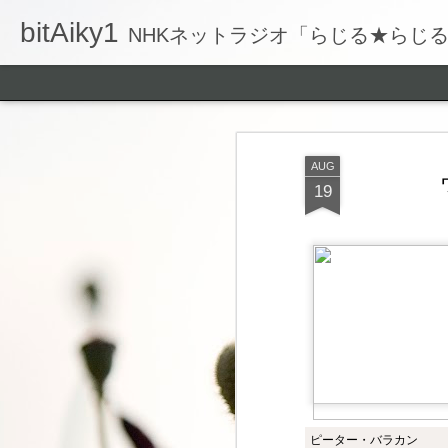
bitAiky1
NHKネットラジオ「らじる★らじ
AUG
19
ピーター・バラカン