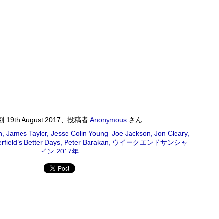
ワールドロックナウ
EP
2
ワールドロックナウ 渋谷 陽一 2018/09/02(SUN) 17:00 -
018/09/02(SUN) 18:00 (60.0m) Album : ワールドロックナウ 2018年
enre : RADIO NHK-FM Program : ID=462 Goods : Twitter : #radiru
nhkfm # File Name : 2018-09-02-16-59_ワールドロックナウ.mp3 渋
谷陽一
刻
19th August 2017
、投稿者
Anonymous
さん
ス・シルヴァー生誕90年
n
James Taylor
Jesse Colin Young
Joe Jackson
Jon Cleary
0年 児山 紀芳 2018/09/01(SAT) 23:00 - 2018/09/02(SUN)
erfield’s Better Days
Peter Barakan
ウイークエンドサンシャ
2018年 Genre : RADIO NHK-FM Program : ID=449 Goods : Twitter
イン 2017年
 : 2018-09-01-22-59_ジャズ・ツナイト.mp3 9月2日は、ファンキー・ジャズの
あたる。4年前に他界したホレスをしのび「オパス・デ・ファンク」な
 ▽アリーサ・フランクリン特集(1)
クリン特集(1) Peter Barakan 2018/09/01(SAT) 07:20 -