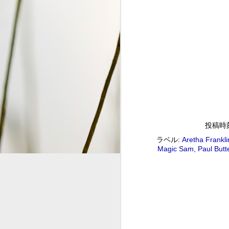
S
2
G
#
投稿時
ジャズ・トゥナイト ▽ホレ
SEP
ラベル:
Aretha Frankli
1
ジャズ・トゥナイト ▽ホレス・シルヴァー生誕9
Magic Sam
Paul Butt
01:00 (120.0m) Album : ジャズ・トゥナイト 
: #radiru #nhkfm # File Name
立役者、ホレス・シルヴァーの誕生日に
ど彼の代表曲の数々を聴く。
ウィークエンドサンシャイン
SEP
1
ウィークエンドサンシャイン ▽アリーサ・フラン