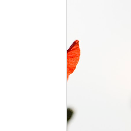
くるり電波
SEP
7
くるり電波 くるり
2018/09/07(FRI) 23:00 -
2018/09/07(FRI) 23:50 (50.0m)
Album : くるり電波 2018年 Genre
: RADIO NHK-FM Program :
ID=2333 Goods : Twitter : #radiru
#nhkfm # File Name : 2018-09-
07-22-59_くるり電波.mp3 岸田・
佐藤・ファンファンが選ぶ珠玉の
ワールドミュージックの世界