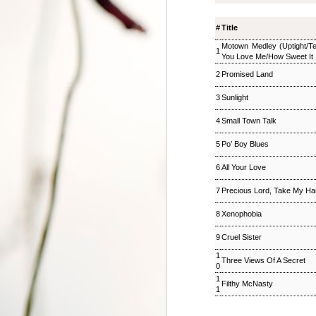
ジャズ・トゥナイト ▽
SEP
8
ホットピックス特集(1)
#
Title
ジャズ・トゥナイト ▽ホットピッ
Motown Medley (Uptight/T
1
クス特集(1) 児山 紀芳
You Love Me/How Sweet It 
2018/09/08(SAT) 23:00 -
2
Promised Land
2018/09/09(SUN) 01:00 (120.0m)
Album : ジャズ・トゥナイト 2018
3
Sunlight
年 Genre : RADIO NHK-FM
Program : ID=449 Goods : Twitter
4
Small Town Talk
: #radiru #nhkfm # File Name :
2018-09-08-22-59_ジャズ・ツナイ
5
Po’ Boy Blues
ト.mp3 通常番組後半にお届けし
ているコーナー「ホットピック
6
All Your Love
ス」を番組全体に拡大、2時間ま
るごと「ニューディスク特集」と
7
Precious Lord, Take My Ha
して2週連続でお楽しみいただ
く。第1回では、ジャズ界のレジ
8
Xenophobia
ェンド、ウエイン・ショーターの
9
Cruel Sister
3枚組の新作をはじめ、ルクセン
ブルク出身のピアニスト、ミシェ
1
Three Views Of A Secret
ル・レイスの新譜などを聴く。ま
松尾潔のメロウな夜
0
SEP
た、ニューヨーク在住のピアニス
3
1
松尾潔のメロウな夜 松尾 潔 2018/09/03(
Filthy McNasty
ト、大野智子がスタジオに登場、
1
メロウな夜 2018年 Genre : RADIO NHK-FM P
近況や新作について語ってもら
Name : 2018-09-03-22-59_松尾潔の
う。