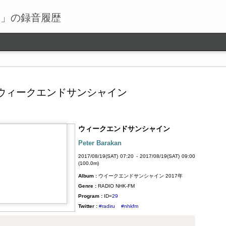
る」の録音履歴
ウィークエンドサンシャイン
ウィークエンドサンシャイン
ワールドロックナウ
SEP
Peter Barakan
9
ワールドロックナウ 渋谷 陽一 2018/09/09(SUN) 17:00 -
2017/08/19(SAT) 07:20 - 2017/08/19(SAT) 09:00
2018/09/09(SUN) 18:00 (60.0m) Album : ワールドロックナ
(100.0m)
ウ 2018年 Genre : RADIO NHK-FM Program : ID=462 Goods :
Album :
ウイークエンドサンシャイン 2017年
Twitter : #radiru #nhkfm # File Name : 2018-09-09-16-59_ワールド
ロックナウ.mp3 渋谷陽一
Genre :
RADIO NHK-FM
Program :
ID=
29
Twitter :
#radiru
#nhkfm