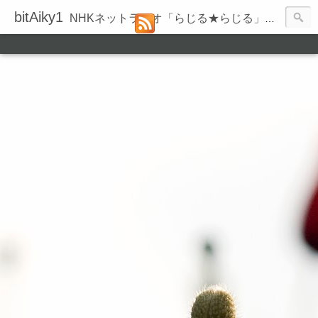
bitAiky1
NHKネットラジオ「らじる★らじる」の録音履歴