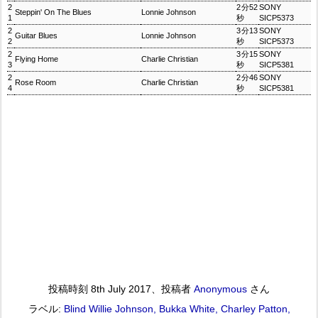
2
2分52
SONY
Steppin' On The Blues
Lonnie Johnson
1
秒
SICP5373
2
3分13
SONY
Guitar Blues
Lonnie Johnson
2
秒
SICP5373
2
3分15
SONY
Flying Home
Charlie Christian
3
秒
SICP5381
2
2分46
SONY
Rose Room
Charlie Christian
4
秒
SICP5381
投稿時刻
8th July 2017
、投稿者
Anonymous
さん
ラベル:
Blind Willie Johnson
Bukka White
Charley Patton