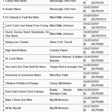
7
Candy Man Blues
Mississippi John Hurt
秒
SICP5378
3分02
SONY
8
Avalon Blues
Mississippi John Hurt
秒
SICP5378
3分08
SONY
9
It's Nobody's Fault But Mine
Blind Willie Johnson
秒
SICP5375-6
1
3分01
SONY
Lord I Can't Just Keep From Crying
Blind Willie Johnson
0
秒
SICP5375-6
1
You're Gonna Need Somebody On
3分09
SONY
Blind Willie Johnson
1
Your Bond
秒
SICP5375-6
1
2分33
SONY
Swing Low, Chariot
Sister O.M. Terrell
2
秒
SICP5382
1
3分07
SONY
High Sheriff Blues
Charley Patton
3
秒
SICP5382
1
Sylvester Weaver & Walter
2分44
SONY
St. Louis Blues
4
Beasley
秒
SICP5382
1
2分55
SONY
You Can't Get That Stuff No More
Tampa Red & Georgia Tom
5
秒
SICP5382
1
3分07
SONY
Homesick & Lonesome Blues
Blind Boy Fuller
6
秒
SICP5382
1
3分00
SONY
I Believe I'll Make A Change
Casey Bill Weldon
7
秒
SICP5382
1
Buddy Woods With
2分30
SONY
Don't Sell It (Don't Give It Away)
8
Wampus Cats
秒
SICP5382
1
2分30
SONY
Baby I Done Got Wise
Big Bill Broonzy
9
秒
SICP5380
2
2分27
SONY
All By Myself
Big Bill Broonzy
0
秒
SICP5380