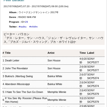
Peter Barakan
2017/07/08(SAT) 07:20 - 2017/07/08(SAT) 09:00 (100.0m)
Album :
ウイークエンドサンシャイン 2017年
Genre :
RADIO NHK-FM
Program :
ID=
29
Twitter :
#radiru
#nhkfm
ピーター・バラカン
「デス・レター」サン・ハウス,「ジョン・ザ・レヴェレイター」サン・ハウ
ス,「ブカズ・ジルバ・スウィング」ブカ・ホワイトほか
#
Title
Artist
Time
Label
4分20
SONY
1
Death Letter
Son House
秒
SICP5377
2分30
SONY
2
John The Revelator
Son House
秒
SICP5377
2分37
SONY
3
Bukka's Jitterbug Swing
Bukka White
秒
SICP5374
2分34
SONY
4
Aberdeen Mississippi
Bukka White
秒
SICP5374
2分43
SONY
5
I Hate To See The Sun Go Down
Memphis Minnie
秒
SICP5379
If You See My Rooster (Please Run
3分15
SONY
6
Memphis Minnie
Him Home)
秒
SICP5379
2分45
SONY