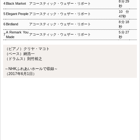
8分29
4
Black Market
アコースティック・ウェザー・リポート
秒
10分
5
Elegant People
アコースティック・ウェザー・リポート
47秒
8分18
6
Birdland
アコースティック・ウェザー・リポート
秒
A Remark You
5分27
7
アコースティック・ウェザー・リポート
Made
秒
（ピアノ）クリヤ・マコト
（ベース）納浩一
（ドラムス）則竹裕之
～NHKふれあいホールで収録～
（2017年6月1日）