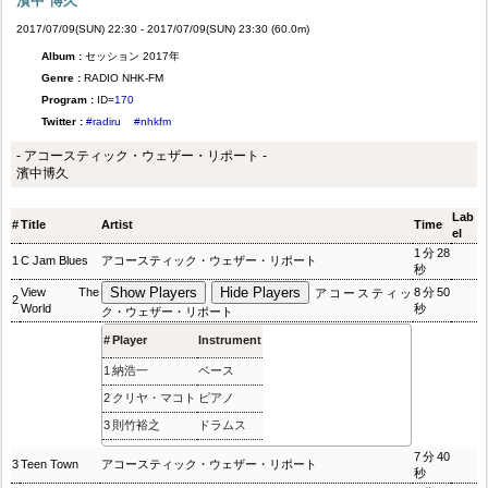
濱中 博久
2017/07/09(SUN) 22:30 - 2017/07/09(SUN) 23:30 (60.0m)
Album :
セッション 2017年
Genre :
RADIO NHK-FM
Program :
ID=
170
Twitter :
#radiru
#nhkfm
- アコースティック・ウェザー・リポート -
濱中博久
Lab
#
Title
Artist
Time
el
1分28
1
C Jam Blues
アコースティック・ウェザー・リポート
秒
Show Players
Hide Players
View The
8分50
アコースティッ
2
World
秒
ク・ウェザー・リポート
#
Player
Instrument
1
納浩一
ベース
2
クリヤ・マコト
ピアノ
3
則竹裕之
ドラムス
7分40
3
Teen Town
アコースティック・ウェザー・リポート
秒