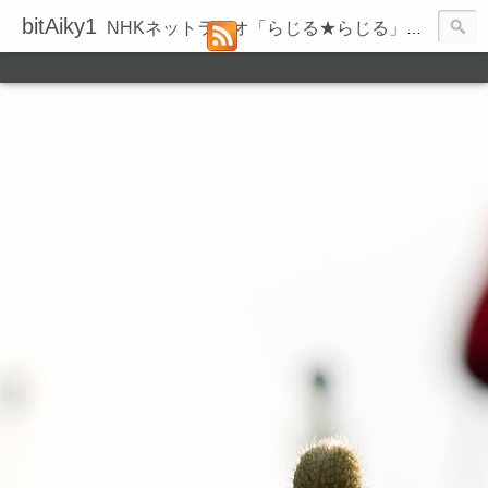
bitAiky1
NHKネットラジオ「らじる★らじる」の録音履歴