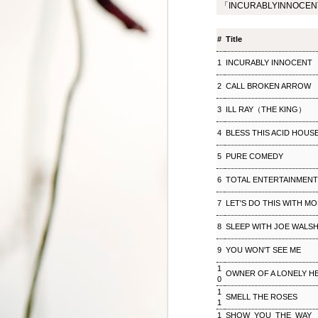
「INCURABLYINNOCEN
ジャズ・トゥナイト ▽
SEP
8
ホットピックス特集(1)
#
Title
ジャズ・トゥナイト ▽ホットピッ
クス特集(1) 児山 紀芳
1
INCURABLY INNOCENT
2018/09/08(SAT) 23:00 -
2018/09/09(SUN) 01:00 (120.0m)
2
CALL BROKEN ARROW
Album : ジャズ・トゥナイト 2018
年 Genre : RADIO NHK-FM
3
ILL RAY（THE KING）
Program : ID=449 Goods : Twitter
: #radiru #nhkfm # File Name :
4
BLESS THIS ACID HOUS
2018-09-08-22-59_ジャズ・ツナイ
ト.mp3 通常番組後半にお届けし
5
PURE COMEDY
ているコーナー「ホットピック
ス」を番組全体に拡大、2時間ま
6
TOTAL ENTERTAINMEN
るごと「ニューディスク特集」と
して2週連続でお楽しみいただ
7
LET'S DO THIS WITH M
く。第1回では、ジャズ界のレジ
ェンド、ウエイン・ショーターの
8
SLEEP WITH JOE WALS
3枚組の新作をはじめ、ルクセン
9
YOU WON'T SEE ME
ブルク出身のピアニスト、ミシェ
ル・レイスの新譜などを聴く。ま
松尾潔のメロウな夜
SEP
1
OWNER OF A LONELY H
た、ニューヨーク在住のピアニス
0
3
松尾潔のメロウな夜 松尾 潔 2018/09/03(
ト、大野智子がスタジオに登場、
1
SMELL THE ROSES
メロウな夜 2018年 Genre : RADIO NHK-FM P
1
近況や新作について語ってもら
Name : 2018-09-03-22-59_松尾潔の
1
SHOW YOU THE WAY（
う。