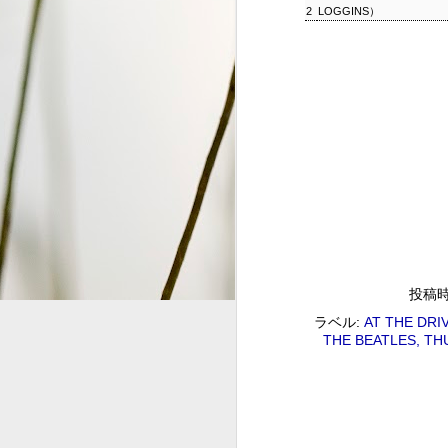
2
LOGGINS）
S
2
G
#
ジャズ・トゥナイト ▽ホレ
SEP
1
ジャズ・トゥナイト ▽ホレス・シルヴァー生誕9
投稿
01:00 (120.0m) Album : ジャズ・トゥナイト 
ラベル:
AT THE DRIV
: #radiru #nhkfm # File Name
THE BEATLES
TH
立役者、ホレス・シルヴァーの誕生日に
ど彼の代表曲の数々を聴く。
ウィークエンドサンシャイン
SEP
1
ウィークエンドサンシャイン ▽アリーサ・フラン