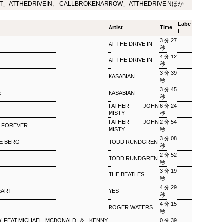
T」ATTHEDRIVEIN,「CALLBROKENARROW」ATTHEDRIVEINほか
ザ・ソウルミュージッ
ウィークエンドサンシ
SEP
SEP
8
8
ク ▽オダイジュンコの
ャイン ▽アリーサ・フ
Labe
Artist
Time
Twilight Cruise～堂本
ランクリン特集(2)
l
剛
3分27
ウィークエンドサンシャイン ▽ア
AT THE DRIVE IN
秒
リーサ・フランクリン特集(2)
ザ・ソウルミュージック ▽オダイ
4分12
Peter Barakan 2018/09/08(SAT)
ジュンコのTwilight Cruise～堂本
AT THE DRIVE IN
秒
07:20 - 2018/09/08(SAT) 09:00
剛 Junko Odai & Tetsuya
3分39
(100.0m) Album : ウイークエンド
KASABIAN
Murakami 2018/09/08(SAT) 18:00
秒
サンシャイン 2018年 Genre :
- 2018/09/08(SAT) 18:50 (50.0m)
3分45
RADIO NHK-FM Program : ID=29
E
Album : ザ・ソウルミュージック
KASABIAN
秒
Goods : Twitter : #radiru #nhkfm
2018年 Genre : RADIO NHK-FM
FATHER JOHN
# File Name : 2018-09-08-07-19_
6分24
Program : ID=129 Goods : Twitter
MISTY
秒
ウイークエンドサンシャイン.mp3
: #radiru #nhkfm # File Name :
FATHER JOHN
2分54
ピーター・バラカン
T FOREVER
2018-09-08-17-59_ザ・ソウルミュ
MISTY
秒
ージック.mp3 ▽オダイジュンコ
3分08
OE BERG
TODD RUNDGREN
のTwilight Cruise～堂本剛を迎え
秒
て オダイジュンコ,【ゲスト】堂
2分52
H
TODD RUNDGREN
本剛
秒
3分19
THE BEATLES
秒
4分29
EART
YES
秒
MON) 23:00 - 2018/09/03(MON) 23:50 (50.0m) Album : 松尾潔の
4分15
ROGER WATERS
rogram : ID=1633 Goods : Twitter : #radiru #nhkfm # File
秒
メロウな夜.mp3 松尾潔
FEAT.MICHAEL MCDONALD ＆ KENNY
0分39