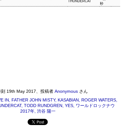
THUNDERCAT
秒
ワールドロックナウ
EP
2
ワールドロックナウ 渋谷 陽一 2018/09/02(SUN) 17:00 -
018/09/02(SUN) 18:00 (60.0m) Album : ワールドロックナウ 2018年
enre : RADIO NHK-FM Program : ID=462 Goods : Twitter : #radiru
nhkfm # File Name : 2018-09-02-16-59_ワールドロックナウ.mp3 渋
谷陽一
ス・シルヴァー生誕90年
0年 児山 紀芳 2018/09/01(SAT) 23:00 - 2018/09/02(SUN)
時刻
19th May 2017
、投稿者
Anonymous
さん
2018年 Genre : RADIO NHK-FM Program : ID=449 Goods : Twitter
E IN
FATHER JOHN MISTY
KASABIAN
ROGER WATERS
 : 2018-09-01-22-59_ジャズ・ツナイト.mp3 9月2日は、ファンキー・ジャズの
UNDERCAT
TODD RUNDGREN
YES
ワールドロックナウ
あたる。4年前に他界したホレスをしのび「オパス・デ・ファンク」な
2017年
渋谷 陽一
 ▽アリーサ・フランクリン特集(1)
クリン特集(1) Peter Barakan 2018/09/01(SAT) 07:20 -