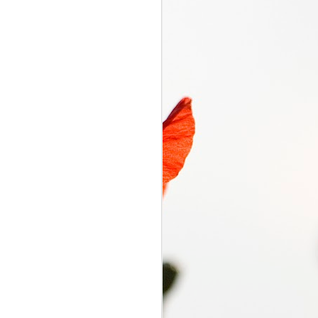
くるり電波
SEP
7
くるり電波 くるり
2018/09/07(FRI) 23:00 -
2018/09/07(FRI) 23:50 (50.0m)
Album : くるり電波 2018年 Genre
: RADIO NHK-FM Program :
ID=2333 Goods : Twitter : #radiru
#nhkfm # File Name : 2018-09-
07-22-59_くるり電波.mp3 岸田・
佐藤・ファンファンが選ぶ珠玉の
ワールドミュージックの世界