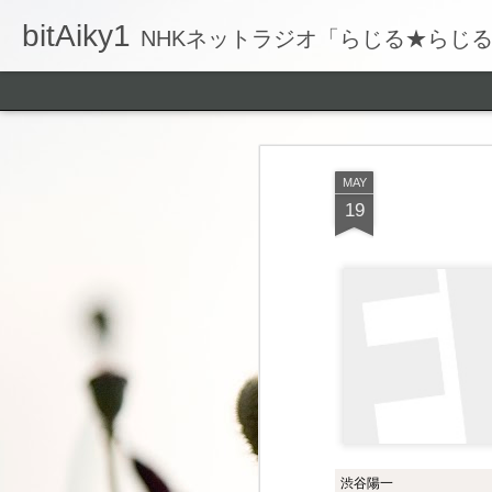
bitAiky1
NHKネットラジオ「らじる★らじ
MAY
19
渋谷陽一