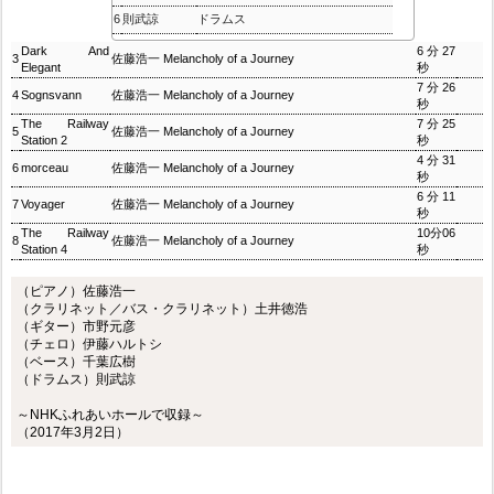
6
則武諒
ドラムス
Dark And
6分27
3
佐藤浩一 Melancholy of a Journey
Elegant
秒
7分26
4
Sognsvann
佐藤浩一 Melancholy of a Journey
秒
The Railway
7分25
5
佐藤浩一 Melancholy of a Journey
Station 2
秒
4分31
6
morceau
佐藤浩一 Melancholy of a Journey
秒
6分11
7
Voyager
佐藤浩一 Melancholy of a Journey
秒
The Railway
10分06
8
佐藤浩一 Melancholy of a Journey
Station 4
秒
（ピアノ）佐藤浩一
（クラリネット／バス・クラリネット）土井徳浩
（ギター）市野元彦
（チェロ）伊藤ハルトシ
（ベース）千葉広樹
（ドラムス）則武諒
～NHKふれあいホールで収録～
（2017年3月2日）