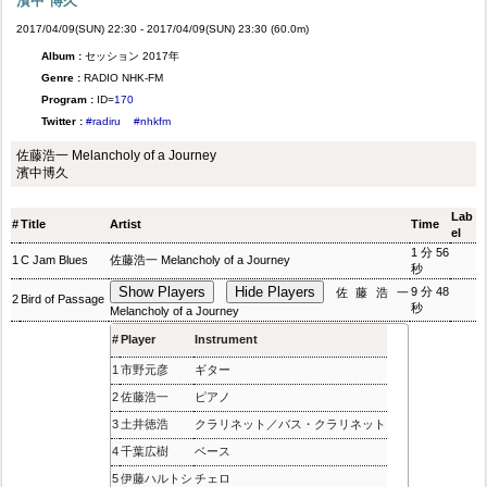
濱中 博久
2017/04/09(SUN) 22:30 - 2017/04/09(SUN) 23:30 (60.0m)
Album :
セッション 2017年
Genre :
RADIO NHK-FM
Program :
ID=
170
Twitter :
#radiru
#nhkfm
佐藤浩一 Melancholy of a Journey
濱中博久
Lab
#
Title
Artist
Time
el
1分56
1
C Jam Blues
佐藤浩一 Melancholy of a Journey
秒
Show Players
Hide Players
9分48
佐藤浩一
2
Bird of Passage
秒
Melancholy of a Journey
#
Player
Instrument
1
市野元彦
ギター
2
佐藤浩一
ピアノ
3
土井徳浩
クラリネット／バス・クラリネット
4
千葉広樹
ベース
5
伊藤ハルトシ
チェロ