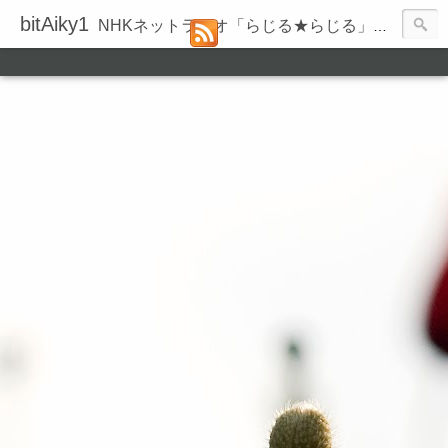
bitAiky1
NHKネットラジオ「らじる★らじる」の録音履歴