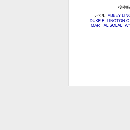
2018/09/01(SAT) 09:00 (100.0m) 
Program : ID=29 Goods : Twitter :
投稿
イン.mp3 ピーター・バラカン
ラベル:
ABBEY LIN
DUKE ELLINGTON 
後藤正文のCROSS THE GE
AUG
MARTIAL SOLAL
WY
31
後藤正文のCROSS THE GENERATION 後
Album : 後藤正文のCROSS THE GENERATIO
Twitter : #radiru #nhkfm # File N
ASIAN KUNG-FU GENERAT
ぐ」をコンセプトに送るスペシャル番組 ロック
ッチこと後藤正文が「次世代に音楽のバ
ルを越えたさまざまな音楽や、隠れた名
松尾潔のメロウな夜
AUG
27
松尾潔のメロウな夜 松尾 潔 2018/08/27(
メロウな夜 2018年 Genre : RADIO NHK-FM P
Name : 2018-08-27-22-59_松尾潔の
A
2
G
#