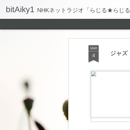
bitAiky1
NHKネットラジオ「らじる★らじ
MAR
ジャズ
4