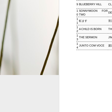
9
BLUEBERRY HILL
CL
S
1
SONNYMOON FOR
D
0
TWO
1
2
虹ます
宮
1
G
1
#
A CHILD IS BORN
TH
2
1
THE SERMON
JI
3
1
JUNTO COM VOCE
渡
4
ジャズ・トゥナイト ▽ホレ
SEP
1
ジャズ・トゥナイト ▽ホレス・シルヴァー生誕9
01:00 (120.0m) Album : ジャズ・トゥナイト 
: #radiru #nhkfm # File Name
立役者、ホレス・シルヴァーの誕生日に
ど彼の代表曲の数々を聴く。
ウィークエンドサンシャイン
SEP
1
ウィークエンドサンシャイン ▽アリーサ・フラン