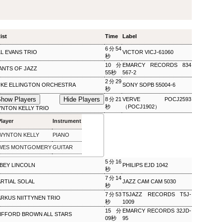
ザ・ソウルミュージッ
ウィークエンドサンシ
SEP
SEP
8
8
ク ▽オダイジュンコの
ャイン ▽アリーサ・フ
Twilight Cruise～堂本
ランクリン特集(2)
ist
Time
Label
剛
ウィークエンドサンシャイン ▽ア
6分54
リーサ・フランクリン特集(2)
ザ・ソウルミュージック ▽オダイ
LL EVANS TRIO
VICTOR VICJ-61060
秒
Peter Barakan 2018/09/08(SAT)
ジュンコのTwilight Cruise～堂本
10分
EMARCY RECORDS 834
07:20 - 2018/09/08(SAT) 09:00
ANTS OF JAZZ
剛 Junko Odai & Tetsuya
55秒
567-2
(100.0m) Album : ウイークエンド
Murakami 2018/09/08(SAT) 18:00
2分29
サンシャイン 2018年 Genre :
KE ELLINGTON ORCHESTRA
- 2018/09/08(SAT) 18:50 (50.0m)
SONY SOPB 55004-6
秒
RADIO NHK-FM Program : ID=29
Album : ザ・ソウルミュージック
Goods : Twitter : #radiru #nhkfm
how Players
Hide Players
8分21
VERVE POCJ2593
2018年 Genre : RADIO NHK-FM
# File Name : 2018-09-08-07-19_
秒
（POCJ1902）
NTON KELLY TRIO
Program : ID=129 Goods : Twitter
ウイークエンドサンシャイン.mp3
: #radiru #nhkfm # File Name :
Player
Instrument
ピーター・バラカン
2018-09-08-17-59_ザ・ソウルミュ
ージック.mp3 ▽オダイジュンコ
WYNTON KELLY
PIANO
のTwilight Cruise～堂本剛を迎え
WES MONTGOMERY
GUITAR
て オダイジュンコ,【ゲスト】堂
本剛
5分16
BEY LINCOLN
PHILIPS EJD 1042
秒
7分14
RTIAL SOLAL
JAZZ CAM CAM 5030
秒
7分53
T5JAZZ RECORDS T5J-
RKUS NIITTYNEN TRIO
MON) 23:00 - 2018/09/03(MON) 23:50 (50.0m) Album : 松尾潔の
秒
1009
rogram : ID=1633 Goods : Twitter : #radiru #nhkfm # File
15分
EMARCY RECORDS 32JD-
IFFORD BROWN ALL STARS
メロウな夜.mp3 松尾潔
09秒
95