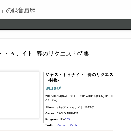
る」の録音履歴
・トゥナイト -春のリクエスト特集-
ジャズ・トゥナイト -春のリクエス
ワールドロックナウ
SEP
ト特集-
9
ワールドロックナウ 渋谷 陽一 2018/09/09(SUN) 17:00 -
児山 紀芳
2018/09/09(SUN) 18:00 (60.0m) Album : ワールドロックナ
2017/03/04(SAT) 23:00 - 2017/03/05(SUN) 01:00
ウ 2018年 Genre : RADIO NHK-FM Program : ID=462 Goods :
(120.0m)
Twitter : #radiru #nhkfm # File Name : 2018-09-09-16-59_ワールド
Album :
ジャズ・トゥナイト 2017年
ロックナウ.mp3 渋谷陽一
Genre :
RADIO NHK-FM
Program :
ID=
449
Twitter :
#radiru
#nhkfm