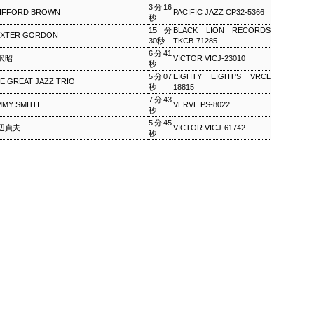
3分16
IFFORD BROWN
PACIFIC JAZZ CP32-5366
秒
ワールドロックナウ
EP
15分
BLACK LION RECORDS
EXTER GORDON
2
30秒
TKCB-71285
ワールドロックナウ 渋谷 陽一 2018/09/02(SUN) 17:00 -
6分41
018/09/02(SUN) 18:00 (60.0m) Album : ワールドロックナウ 2018年
沢昭
VICTOR VICJ-23010
秒
enre : RADIO NHK-FM Program : ID=462 Goods : Twitter : #radiru
5分07
EIGHTY EIGHT'S VRCL
nhkfm # File Name : 2018-09-02-16-59_ワールドロックナウ.mp3 渋
E GREAT JAZZ TRIO
秒
18815
谷陽一
7分43
MMY SMITH
VERVE PS-8022
秒
5分45
辺貞夫
VICTOR VICJ-61742
秒
ス・シルヴァー生誕90年
0年 児山 紀芳 2018/09/01(SAT) 23:00 - 2018/09/02(SUN)
2018年 Genre : RADIO NHK-FM Program : ID=449 Goods : Twitter
 : 2018-09-01-22-59_ジャズ・ツナイト.mp3 9月2日は、ファンキー・ジャズの
あたる。4年前に他界したホレスをしのび「オパス・デ・ファンク」な
 ▽アリーサ・フランクリン特集(1)
クリン特集(1) Peter Barakan 2018/09/01(SAT) 07:20 -