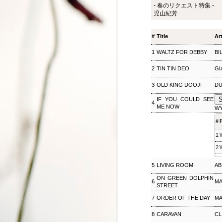
- 春のリクエスト特集 -
ジャズ・トゥナイト ▽
SEP
児山紀芳
8
ホットピックス特集(1)
ジャズ・トゥナイト ▽ホットピッ
#
Title
Art
クス特集(1) 児山 紀芳
2018/09/08(SAT) 23:00 -
1
WALTZ FOR DEBBY
BI
2018/09/09(SUN) 01:00 (120.0m)
Album : ジャズ・トゥナイト 2018
2
TIN TIN DEO
GI
年 Genre : RADIO NHK-FM
Program : ID=449 Goods : Twitter
3
OLD KING DOOJI
DU
: #radiru #nhkfm # File Name :
2018-09-08-22-59_ジャズ・ツナイ
S
IF YOU COULD SEE
4
ト.mp3 通常番組後半にお届けし
ME NOW
WY
ているコーナー「ホットピック
#
ス」を番組全体に拡大、2時間ま
るごと「ニューディスク特集」と
1
して2週連続でお楽しみいただ
2
く。第1回では、ジャズ界のレジ
ェンド、ウエイン・ショーターの
5
LIVING ROOM
AB
3枚組の新作をはじめ、ルクセン
ブルク出身のピアニスト、ミシェ
ON GREEN DOLPHIN
6
MA
ル・レイスの新譜などを聴く。ま
STREET
松尾潔のメロウな夜
SEP
た、ニューヨーク在住のピアニス
3
7
ORDER OF THE DAY
MA
松尾潔のメロウな夜 松尾 潔 2018/09/03(
ト、大野智子がスタジオに登場、
メロウな夜 2018年 Genre : RADIO NHK-FM P
近況や新作について語ってもら
8
CARAVAN
CL
Name : 2018-09-03-22-59_松尾潔の
う。