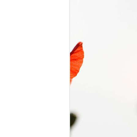
くるり電波
SEP
7
くるり電波 くるり
2018/09/07(FRI) 23:00 -
2018/09/07(FRI) 23:50 (50.0m)
Album : くるり電波 2018年 Genre
: RADIO NHK-FM Program :
ID=2333 Goods : Twitter : #radiru
#nhkfm # File Name : 2018-09-
07-22-59_くるり電波.mp3 岸田・
佐藤・ファンファンが選ぶ珠玉の
ワールドミュージックの世界