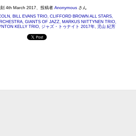
Album : ウイークエンドサンシャイン 2018年 Genre : RADIO NHK-FM
 #radiru #nhkfm # File Name : 2018-09-01-07-19_ウイークエンドサンシャ
時刻
4th March 2017
、投稿者
Anonymous
さん
COLN
BILL EVANS TRIO
CLIFFORD BROWN ALL STARS
ORCHESTRA
GIANTS OF JAZZ
MARKUS NIITTYNEN TRIO
NERATION
NTON KELLY TRIO
ジャズ・トゥナイト 2017年
児山 紀芳
藤正文 2018/08/31(FRI) 23:00 - 2018/08/31(FRI) 23:50 (50.0m)
N 2018年 Genre : RADIO NHK-FM Program : ID=4575 Goods :
ame : 2018-08-31-22-59_後藤正文のCROSS_THE_GENERATION.mp3
IONのボーカル&ギター、ゴッチこと後藤正文が「次世代に音楽のバトンをつな
バンドASIAN KUNG-FU GENERATIONのボーカル&ギター、ゴ
トンをつなぐ」をコンセプトに、世代を越えて伝えたい楽曲、ジャン
曲、過去の名盤を紹介する!
MON) 23:00 - 2018/08/27(MON) 23:50 (50.0m) Album : 松尾潔の
rogram : ID=1633 Goods : Twitter : #radiru #nhkfm # File
メロウな夜.mp3 松尾潔
ワールドロックナウ
UG
26
ワールドロックナウ 渋谷 陽一 2018/08/26(SUN) 17:00 -
018/08/26(SUN) 18:00 (60.0m) Album : ワールドロックナウ 2018年
enre : RADIO NHK-FM Program : ID=462 Goods : Twitter : #radiru
nhkfm # File Name : 2018-08-26-16-59_ワールドロックナウ.mp3 渋