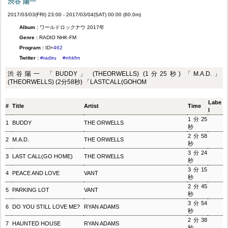
渋谷 陽一
2017/03/03(FRI) 23:00 - 2017/03/04(SAT) 00:00 (60.0m)
Album :
ワールドロックナウ 2017年
Genre :
RADIO NHK-FM
Program :
ID=
462
Twitter :
#radiru
#nhkfm
渋谷陽一 「BUDDY」 (THEORWELLS) (1分25秒) 「M.A.D.」
(THEORWELLS) (2分58秒) 「LASTCALL(GOHOM
Labe
#
Title
Artist
Time
l
1分25
1
BUDDY
THE ORWELLS
秒
2分58
2
M.A.D.
THE ORWELLS
秒
3分24
3
LAST CALL(GO HOME)
THE ORWELLS
秒
3分15
4
PEACE AND LOVE
VANT
秒
2分45
5
PARKING LOT
VANT
秒
3分54
6
DO YOU STILL LOVE ME?
RYAN ADAMS
秒
2分38
7
HAUNTED HOUSE
RYAN ADAMS
秒