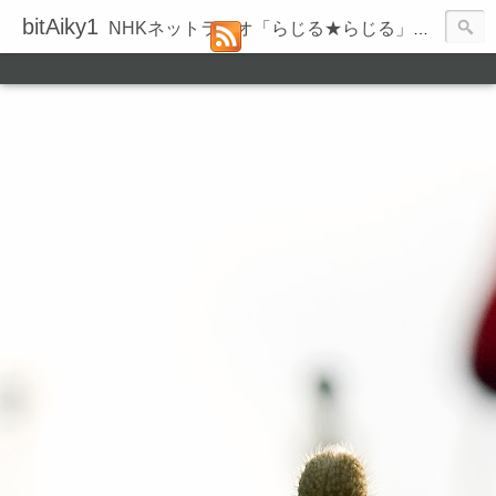
bitAiky1
NHKネットラジオ「らじる★らじる」の録音履歴