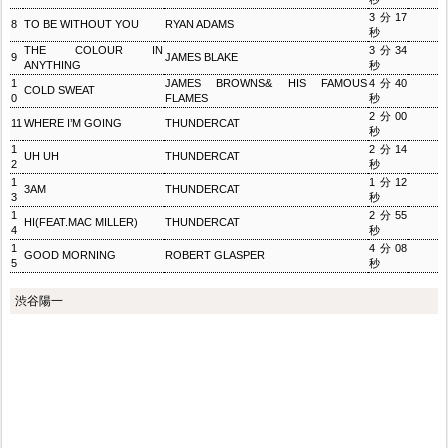
3分17
8
TO BE WITHOUT YOU
RYAN ADAMS
秒
THE COLOUR IN
3分34
9
JAMES BLAKE
ANYTHING
秒
1
JAMES BROWNS& HIS FAMOUS
4分40
COLD SWEAT
0
FLAMES
秒
2分00
11
WHERE I’M GOING
THUNDERCAT
秒
1
2分14
UH UH
THUNDERCAT
2
秒
1
1分12
3AM
THUNDERCAT
3
秒
1
2分55
HI(FEAT.MAC MILLER)
THUNDERCAT
4
秒
1
4分08
GOOD MORNING
ROBERT GLASPER
5
秒
渋谷陽一