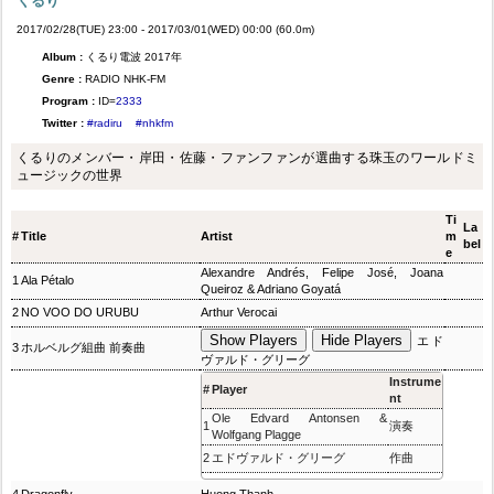
くるり
2017/02/28(TUE) 23:00 - 2017/03/01(WED) 00:00 (60.0m)
Album :
くるり電波 2017年
Genre :
RADIO NHK-FM
Program :
ID=
2333
Twitter :
#radiru
#nhkfm
くるりのメンバー・岸田・佐藤・ファンファンが選曲する珠玉のワールドミ
ュージックの世界
Ti
La
#
Title
Artist
m
bel
e
Alexandre Andrés, Felipe José, Joana
1
Ala Pétalo
Queiroz & Adriano Goyatá
2
NO VOO DO URUBU
Arthur Verocai
Show Players
Hide Players
エド
3
ホルベルグ組曲 前奏曲
ヴァルド・グリーグ
Instrume
#
Player
nt
Ole Edvard Antonsen &
1
演奏
Wolfgang Plagge
2
エドヴァルド・グリーグ
作曲