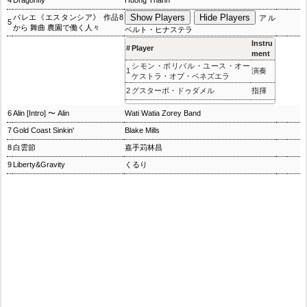
4
Dragonfly
Huong Thanh
Show Players
Hide Players
バレエ《エスタンシア》 作品8
アル
5
から 舞曲 農園で働く人々
ベルト・ヒナステラ
Instru
#
Player
ment
シモン・ボリバル・ユース・オー
1
演奏
ケストラ・オブ・ベネズエラ
2
グスターボ・ドゥダメル
指揮
6
Alin [Intro] 〜 Alin
Wati Watia Zorey Band
7
Gold Coast Sinkin'
Blake Mills
8
白雲節
嘉手苅林昌
9
Liberty&Gravity
くるり