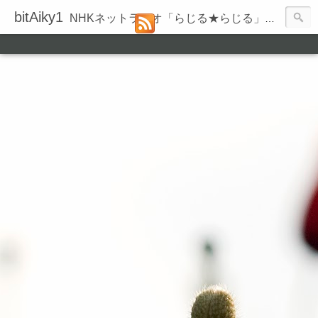
bitAiky1
NHKネットラジオ「らじる★らじる」の録音履歴