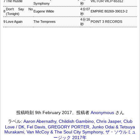
7
The Hustle
VICTOR VICP-65312
Symphony
秒
Don't Say No
4分07
8
Eugene Wilde
EMPIRE 80269-39013-2
(Tonight)
秒
4分16
9
Love Again
The Temprees
POINT 3 RECORDS
秒
投稿時刻
9th February 2017
、投稿者
Anonymous
さん
ラベル:
Aaron Abernathy
Childish Gambino
Chris Jasper
Club
Love / DK
Fel Davis
GREGORY PORTER
Junko Odai & Tetsuya
Murakami
Van McCoy & The Soul City Symphony
ザ・ソウルミュ
ージック 2017年