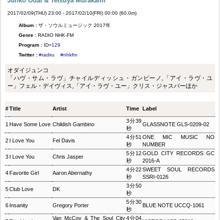
Junko Odai & Tetsuya Murakami
2017/02/09(THU) 23:00 - 2017/02/10(FRI) 00:00 (60.0m)
Album :
ザ・ソウルミュージック 2017年
Genre :
RADIO NHK-FM
Program :
ID=
129
Twitter :
#radiru
#nhkfm
オダイジュンコ
「ハヴ・サム・ラヴ」チャイルディッシュ・ガンビーノ,「アイ・ラヴ・ユ
ー」フェル・デイヴィス,「アイ・ラヴ・ユー」クリス・ジャスパーほか
#
Title
Artist
Time
Label
3分39
1
Have Some Love
Childish Gambino
GLASSNOTE GLS-0209-02
秒
4分51
ONE MIC MUSIC NO
2
I Love You
Fel Davis
秒
NUMBER
5分12
GOLD CITY RECORDS GC
3
I Love You
Chris Jasper
秒
2016-A
4分22
SWEET SOUL RECORDS
4
Favorite Girl
Aaron Abernathy
秒
SSRI-0126
3分50
5
Club Love
DK
秒
5分30
6
Insanity
Gregory Porter
BLUE NOTE UCCQ-1061
秒
Van McCoy & The Soul City
4分04