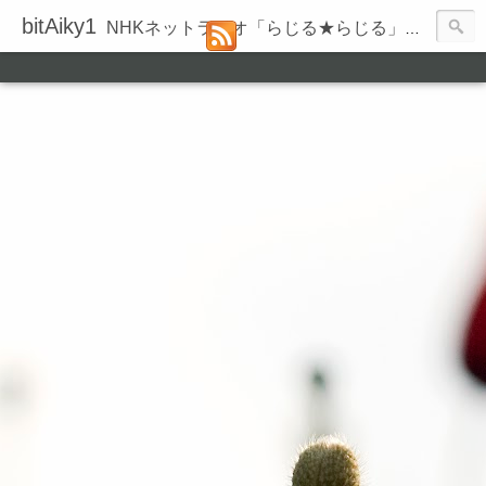
bitAiky1
NHKネットラジオ「らじる★らじる」の録音履歴