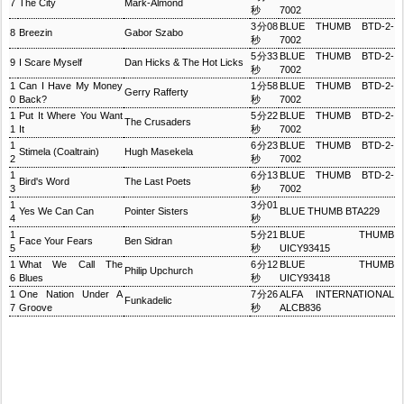
7
The City
Mark-Almond
秒
7002
3分08
BLUE THUMB BTD-2-
8
Breezin
Gabor Szabo
秒
7002
5分33
BLUE THUMB BTD-2-
9
I Scare Myself
Dan Hicks & The Hot Licks
秒
7002
1
Can I Have My Money
1分58
BLUE THUMB BTD-2-
Gerry Rafferty
0
Back?
秒
7002
1
Put It Where You Want
5分22
BLUE THUMB BTD-2-
The Crusaders
1
It
秒
7002
1
6分23
BLUE THUMB BTD-2-
Stimela (Coaltrain)
Hugh Masekela
2
秒
7002
1
6分13
BLUE THUMB BTD-2-
Bird's Word
The Last Poets
3
秒
7002
1
3分01
Yes We Can Can
Pointer Sisters
BLUE THUMB BTA229
4
秒
1
5分21
BLUE THUMB
Face Your Fears
Ben Sidran
5
秒
UICY93415
1
What We Call The
6分12
BLUE THUMB
Philip Upchurch
6
Blues
秒
UICY93418
1
One Nation Under A
7分26
ALFA INTERNATIONAL
Funkadelic
7
Groove
秒
ALCB836