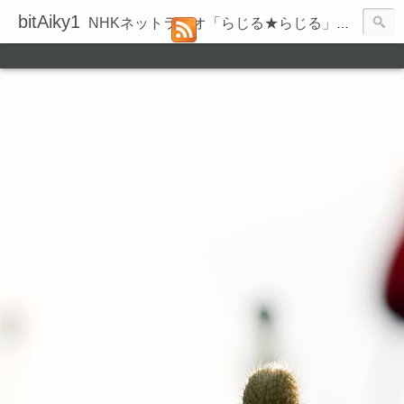
bitAiky1
NHKネットラジオ「らじる★らじる」の録音履歴