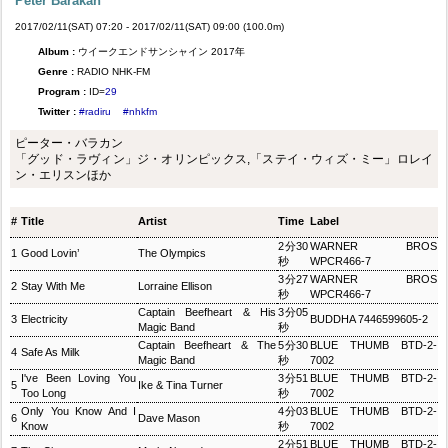
Peter Barakan
2017/02/11(SAT) 07:20 - 2017/02/11(SAT) 09:00 (100.0m)
Album :
ウイークエンドサンシャイン 2017年
Genre :
RADIO NHK-FM
Program :
ID=
29
Twitter :
#radiru
#nhkfm
ピーター・バラカン
「グッド・ラヴィン」ジ・オリンピックス,「ステイ・ウィズ・ミー」ロレイ
ン・エリスンほか
#
Title
Artist
Time
Label
2分30
WARNER BROS
1
Good Lovin’
The Olympics
秒
WPCR466-7
3分27
WARNER BROS
2
Stay With Me
Lorraine Ellison
秒
WPCR466-7
Captain Beefheart & His
3分05
3
Electricity
BUDDHA 7446599605-2
Magic Band
秒
Captain Beefheart & The
5分30
BLUE THUMB BTD-2-
4
Safe As Milk
Magic Band
秒
7002
I've Been Loving You
3分51
BLUE THUMB BTD-2-
5
Ike & Tina Turner
Too Long
秒
7002
Only You Know And I
4分03
BLUE THUMB BTD-2-
6
Dave Mason
Know
秒
7002
2分51
BLUE THUMB BTD-2-