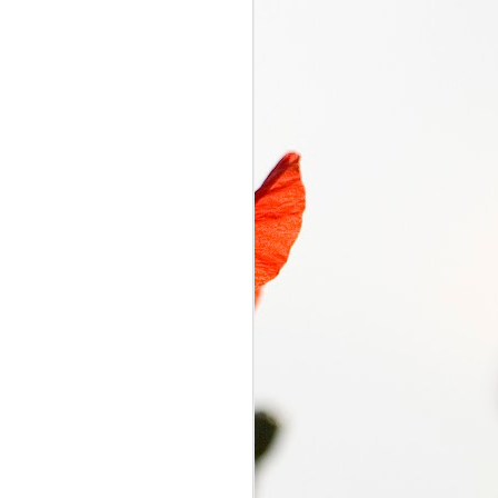
くるり電波
SEP
7
くるり電波 くるり
2018/09/07(FRI) 23:00 -
2018/09/07(FRI) 23:50 (50.0m)
Album : くるり電波 2018年 Genre
: RADIO NHK-FM Program :
ID=2333 Goods : Twitter : #radiru
#nhkfm # File Name : 2018-09-
07-22-59_くるり電波.mp3 岸田・
佐藤・ファンファンが選ぶ珠玉の
ワールドミュージックの世界