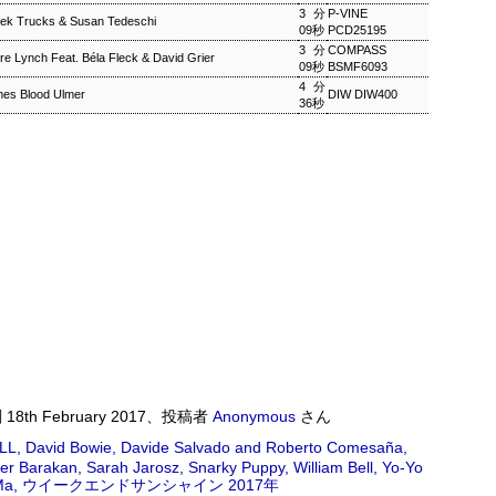
3分
P-VINE
ek Trucks & Susan Tedeschi
09秒
PCD25195
ワールドロックナウ
EP
3分
COMPASS
ire Lynch Feat. Béla Fleck & David Grier
2
ワールドロックナウ 渋谷 陽一 2018/09/02(SUN) 17:00 -
09秒
BSMF6093
018/09/02(SUN) 18:00 (60.0m) Album : ワールドロックナウ 2018年
4分
es Blood Ulmer
DIW DIW400
36秒
enre : RADIO NHK-FM Program : ID=462 Goods : Twitter : #radiru
nhkfm # File Name : 2018-09-02-16-59_ワールドロックナウ.mp3 渋
谷陽一
ス・シルヴァー生誕90年
0年 児山 紀芳 2018/09/01(SAT) 23:00 - 2018/09/02(SUN)
2018年 Genre : RADIO NHK-FM Program : ID=449 Goods : Twitter
 : 2018-09-01-22-59_ジャズ・ツナイト.mp3 9月2日は、ファンキー・ジャズの
あたる。4年前に他界したホレスをしのび「オパス・デ・ファンク」な
刻
18th February 2017
、投稿者
Anonymous
さん
ELL
David Bowie
Davide Salvado and Roberto Comesaña
 ▽アリーサ・フランクリン特集(1)
er Barakan
Sarah Jarosz
Snarky Puppy
William Bell
Yo-Yo
クリン特集(1) Peter Barakan 2018/09/01(SAT) 07:20 -
Ma
ウイークエンドサンシャイン 2017年