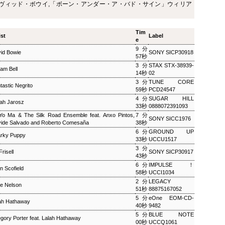
ヴィッド・ボウイ,「ボーン・アンダー・ア・バド・サイン」ウィリア
ザ・ソウルミュージッ
ウィークエンドサンシ
SEP
SEP
8
8
ク ▽オダイジュンコの
ャイン ▽アリーサ・フ
Twilight Cruise～堂本
ランクリン特集(2)
Tim
ist
Label
剛
e
ウィークエンドサンシャイン ▽ア
9分
リーサ・フランクリン特集(2)
ザ・ソウルミュージック ▽オダイ
id Bowie
SONY SICP30918
57秒
Peter Barakan 2018/09/08(SAT)
ジュンコのTwilight Cruise～堂本
3分
STAX STX-38939-
07:20 - 2018/09/08(SAT) 09:00
iam Bell
剛 Junko Odai & Tetsuya
14秒
02
(100.0m) Album : ウイークエンド
Murakami 2018/09/08(SAT) 18:00
3分
TUNE CORE
サンシャイン 2018年 Genre :
tastic Negrito
- 2018/09/08(SAT) 18:50 (50.0m)
59秒
PCD24547
RADIO NHK-FM Program : ID=29
Album : ザ・ソウルミュージック
4分
SUGAR HILL
Goods : Twitter : #radiru #nhkfm
ah Jarosz
2018年 Genre : RADIO NHK-FM
33秒
0888072391093
# File Name : 2018-09-08-07-19_
Program : ID=129 Goods : Twitter
Yo Ma & The Silk Road Ensemble feat. Anxo Pintos,
ウイークエンドサンシャイン.mp3
7分
SONY SICC1976
: #radiru #nhkfm # File Name :
ide Salvado and Roberto Comesaña
38秒
ピーター・バラカン
2018-09-08-17-59_ザ・ソウルミュ
6分
GROUND UP
rky Puppy
ージック.mp3 ▽オダイジュンコ
33秒
UCCU1517
のTwilight Cruise～堂本剛を迎え
3分
 Frisell
SONY SICP30917
て オダイジュンコ,【ゲスト】堂
43秒
本剛
6分
IMPULSE！
n Scofield
58秒
UCCI1034
2分
LEGACY
lie Nelson
51秒
88875167052
5分
eOne EOM-CD-
ah Hathaway
MON) 23:00 - 2018/09/03(MON) 23:50 (50.0m) Album : 松尾潔の
40秒
9482
rogram : ID=1633 Goods : Twitter : #radiru #nhkfm # File
5分
BLUE NOTE
gory Porter feat. Lalah Hathaway
メロウな夜.mp3 松尾潔
00秒
UCCQ1061