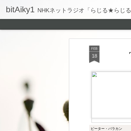
bitAiky1
NHKネットラジオ「らじる★らじ
FEB
18
ピーター・バラカン