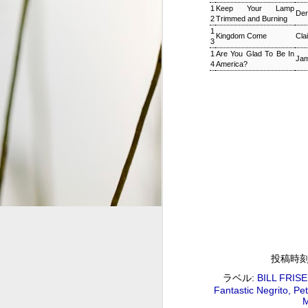
1
Keep Your Lamp
Der
2
Trimmed and Burning
S
1
Kingdom Come
Cla
3
1
Are You Glad To Be In
2
Jam
4
America?
G
#
ジャズ・トゥナイト ▽ホレ
SEP
1
ジャズ・トゥナイト ▽ホレス・シルヴァー生誕9
01:00 (120.0m) Album : ジャズ・トゥナイト 
: #radiru #nhkfm # File Name
立役者、ホレス・シルヴァーの誕生日に
ど彼の代表曲の数々を聴く。
投稿時
ラベル:
BILL FRIS
ウィークエンドサンシャイン
SEP
Fantastic Negrito
Pet
1
ウィークエンドサンシャイン ▽アリーサ・フラン