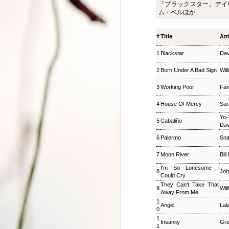
「ブラックスター」デイ
ジャズ・トゥナイト ▽
SEP
ム・ベルほか
8
ホットピックス特集(1)
ジャズ・トゥナイト ▽ホットピッ
#
Title
Art
クス特集(1) 児山 紀芳
2018/09/08(SAT) 23:00 -
1
Blackstar
Dav
2018/09/09(SUN) 01:00 (120.0m)
Album : ジャズ・トゥナイト 2018
2
Born Under A Bad Sign
Will
年 Genre : RADIO NHK-FM
Program : ID=449 Goods : Twitter
3
Working Poor
Fan
: #radiru #nhkfm # File Name :
2018-09-08-22-59_ジャズ・ツナイ
4
House Of Mercy
Sar
ト.mp3 通常番組後半にお届けし
ているコーナー「ホットピック
Yo-
5
Cabaliño
Dav
ス」を番組全体に拡大、2時間ま
るごと「ニューディスク特集」と
6
Palermo
Sna
して2週連続でお楽しみいただ
く。第1回では、ジャズ界のレジ
7
Moon River
Bill
ェンド、ウエイン・ショーターの
I'm So Lonesome I
8
Joh
3枚組の新作をはじめ、ルクセン
Could Cry
ブルク出身のピアニスト、ミシェ
They Can't Take That
9
Wil
ル・レイスの新譜などを聴く。ま
Away From Me
松尾潔のメロウな夜
SEP
た、ニューヨーク在住のピアニス
3
1
Angel
Lal
松尾潔のメロウな夜 松尾 潔 2018/09/03(
ト、大野智子がスタジオに登場、
0
メロウな夜 2018年 Genre : RADIO NHK-FM P
近況や新作について語ってもら
1
Insanity
Gre
Name : 2018-09-03-22-59_松尾潔の
1
う。