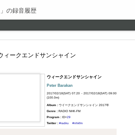
る」の録音履歴
ウィークエンドサンシャイン
ウィークエンドサンシャイン
ワールドロックナウ
SEP
Peter Barakan
9
ワールドロックナウ 渋谷 陽一 2018/09/09(SUN) 17:00 -
2017/02/18(SAT) 07:20 - 2017/02/18(SAT) 09:00
2018/09/09(SUN) 18:00 (60.0m) Album : ワールドロックナ
(100.0m)
ウ 2018年 Genre : RADIO NHK-FM Program : ID=462 Goods :
Album :
ウイークエンドサンシャイン 2017年
Twitter : #radiru #nhkfm # File Name : 2018-09-09-16-59_ワールド
ロックナウ.mp3 渋谷陽一
Genre :
RADIO NHK-FM
Program :
ID=
29
Twitter :
#radiru
#nhkfm