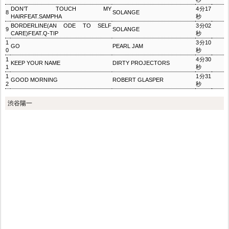
DON’T TOUCH MY
4分17
8
SOLANGE
HAIRFEAT.SAMPHA
秒
BORDERLINE(AN ODE TO SELF
3分02
9
SOLANGE
CARE)FEAT.Q‐TIP
秒
1
3分10
GO
PEARL JAM
0
秒
1
4分30
KEEP YOUR NAME
DIRTY PROJECTORS
1
秒
1
1分31
GOOD MORNING
ROBERT GLASPER
2
秒
渋谷陽一