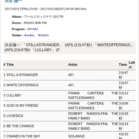
渋谷 陽一
2017/02/17(FRI) 23:00 - 2017/02/18(SAT) 00:00 (60.0m)
Album :
ワールドロックナウ 2017年
Genre :
RADIO NHK-FM
Program :
ID=
462
Twitter :
#radiru
#nhkfm
渋谷陽一 「STILLASTRANGER」 (AFI) (2分47秒) 「WHITEOFFERINGS」
(AFI) (2分47秒) 「LULLABY」 (F
Lab
#
Title
Artist
Time
el
2分47
1
STILL A STRANGER
AFI
秒
2分47
2
WHITE OFFERINGS
AFI
秒
FRANK CARTER& THE
3分12
3
LULLABY
RATTLESNAKES
秒
FRANK CARTER& THE
3分06
4
GOD IS MY FRIEND
RATTLESNAKES
秒
ROBERT RANDOLPH& THE
2分43
5
LOVESICK
FAMILY BAND
秒
ROBERT RANDOLPH& THE
3分19
6
BE THE CHANGE
FAMILY BAND
秒
4分10
7
CRANES IN THE SKY
SOLANGE
秒