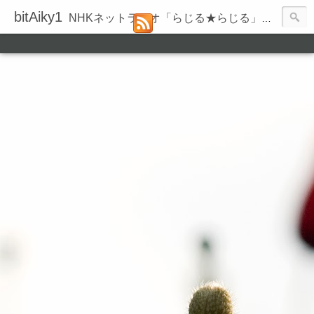
bitAiky1
NHKネットラジオ「らじる★らじる」の録音履歴