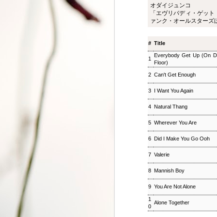
オダイジュンコ
ジャズ・トゥナイト ▽
SEP
「エヴリバディ・ゲット
8
ホットピックス特集(1)
ァンク・オールスターズ
ジャズ・トゥナイト ▽ホットピッ
クス特集(1) 児山 紀芳
#
Title
2018/09/08(SAT) 23:00 -
2018/09/09(SUN) 01:00 (120.0m)
Everybody Get Up (On D
1
Album : ジャズ・トゥナイト 2018
Floor)
年 Genre : RADIO NHK-FM
2
Can't Get Enough
Program : ID=449 Goods : Twitter
: #radiru #nhkfm # File Name :
3
I Want You Again
2018-09-08-22-59_ジャズ・ツナイ
ト.mp3 通常番組後半にお届けし
4
Natural Thang
ているコーナー「ホットピック
ス」を番組全体に拡大、2時間ま
5
Wherever You Are
るごと「ニューディスク特集」と
して2週連続でお楽しみいただ
6
Did I Make You Go Ooh
く。第1回では、ジャズ界のレジ
ェンド、ウエイン・ショーターの
7
Valerie
3枚組の新作をはじめ、ルクセン
8
Mannish Boy
ブルク出身のピアニスト、ミシェ
ル・レイスの新譜などを聴く。ま
松尾潔のメロウな夜
SEP
9
You Are Not Alone
た、ニューヨーク在住のピアニス
3
松尾潔のメロウな夜 松尾 潔 2018/09/03(
ト、大野智子がスタジオに登場、
1
Alone Together
メロウな夜 2018年 Genre : RADIO NHK-FM P
0
近況や新作について語ってもら
Name : 2018-09-03-22-59_松尾潔の
う。