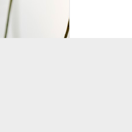
S
2
G
#
投稿時
ジャズ・トゥナイト ▽ホレ
SEP
1
ジャズ・トゥナイト ▽ホレス・シルヴァー生誕9
ラベル:
Aaron Aberna
01:00 (120.0m) Album : ジャズ・トゥナイト 
Tetsuya Murakami
M
Funk
: #radiru #nhkfm # File Name
立役者、ホレス・シルヴァーの誕生日に
ど彼の代表曲の数々を聴く。
ウィークエンドサンシャイン
SEP
1
ウィークエンドサンシャイン ▽アリーサ・フラン