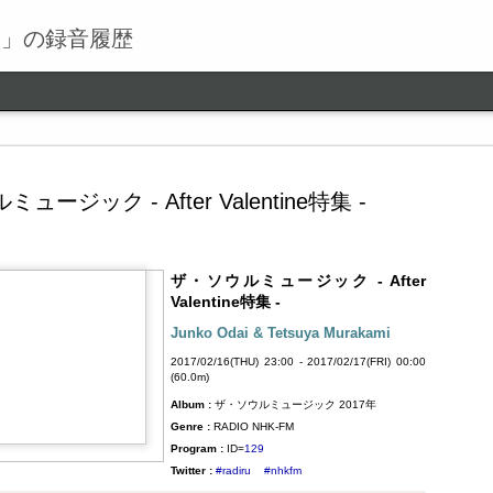
る」の録音履歴
ュージック - After Valentine特集 -
ザ・ソウルミュージック - After
ワールドロックナウ
SEP
Valentine特集 -
9
ワールドロックナウ 渋谷 陽一 2018/09/09(SUN) 17:00 -
Junko Odai & Tetsuya Murakami
2018/09/09(SUN) 18:00 (60.0m) Album : ワールドロックナ
2017/02/16(THU) 23:00 - 2017/02/17(FRI) 00:00
ウ 2018年 Genre : RADIO NHK-FM Program : ID=462 Goods :
(60.0m)
Twitter : #radiru #nhkfm # File Name : 2018-09-09-16-59_ワールド
Album :
ザ・ソウルミュージック 2017年
ロックナウ.mp3 渋谷陽一
Genre :
RADIO NHK-FM
Program :
ID=
129
Twitter :
#radiru
#nhkfm