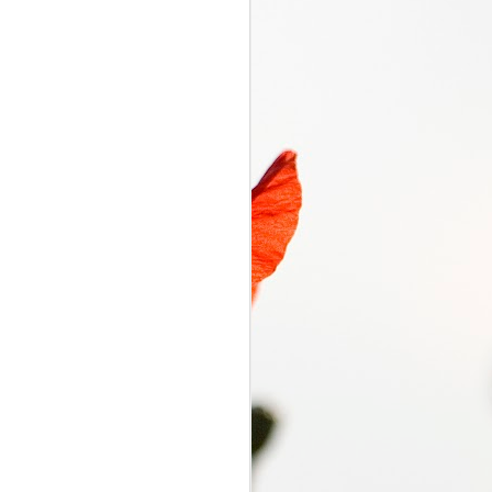
くるり電波
SEP
7
くるり電波 くるり
2018/09/07(FRI) 23:00 -
2018/09/07(FRI) 23:50 (50.0m)
Album : くるり電波 2018年 Genre
: RADIO NHK-FM Program :
ID=2333 Goods : Twitter : #radiru
#nhkfm # File Name : 2018-09-
07-22-59_くるり電波.mp3 岸田・
佐藤・ファンファンが選ぶ珠玉の
ワールドミュージックの世界