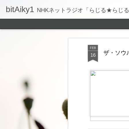
bitAiky1
NHKネットラジオ「らじる★らじ
FEB
ザ・ソウルミ
16