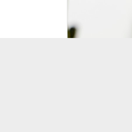
gger
.