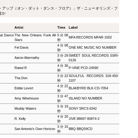
ザ・ソウルミュージッ
ウィークエンドサンシ
SEP
SEP
・アップ（オン・ダット・ダンス・フロア）」ザ・ニューオリンズ・フ
8
8
ク ▽オダイジュンコの
ャイン ▽アリーサ・フ
ほか
Twilight Cruise～堂本
ランクリン特集(2)
剛
ウィークエンドサンシャイン ▽ア
Artist
Time
Label
リーサ・フランクリン特集(2)
ザ・ソウルミュージック ▽オダイ
at Dance
The New Orleans Funk All-
5分08
Peter Barakan 2018/09/08(SAT)
ジュンコのTwilight Cruise～堂本
MFA RECORDS MFAR-1002
Stars
秒
07:20 - 2018/09/08(SAT) 09:00
剛 Junko Odai & Tetsuya
4分08
(100.0m) Album : ウイークエンド
Fel Davis
ONE MIC MUSIC NO NUMBER
Murakami 2018/09/08(SAT) 18:00
秒
サンシャイン 2018年 Genre :
- 2018/09/08(SAT) 18:50 (50.0m)
3分29
SWEET SOUL RECORDS SSRI-
RADIO NHK-FM Program : ID=29
Album : ザ・ソウルミュージック
Aaron Abernathy
秒
0126
Goods : Twitter : #radiru #nhkfm
2018年 Genre : RADIO NHK-FM
4分36
# File Name : 2018-09-08-07-19_
Rated R
P‐VINE PCD-24590
Program : ID=129 Goods : Twitter
秒
ウイークエンドサンシャイン.mp3
: #radiru #nhkfm # File Name :
3分22
SOULFUL RECORDS 318-450-
ピーター・バラカン
2018-09-08-17-59_ザ・ソウルミュ
Tha Don
秒
1107
ージック.mp3 ▽オダイジュンコ
4分22
Eddie Levert
BLAKBYRD BLK-CD-7054
のTwilight Cruise～堂本剛を迎え
秒
て オダイジュンコ,【ゲスト】堂
3分47
Amy Winehouse
ISLAND NO NUMBER
本剛
秒
5分19
Muddy Waters
SONY SRCS 6342
秒
4分20
R. Kelly
JIVE 88697-80874-2
秒
MON) 23:00 - 2018/09/03(MON) 23:50 (50.0m) Album : 松尾潔の
3分15
San Antonio's Own Horizon
BBQ BBQ59CD
rogram : ID=1633 Goods : Twitter : #radiru #nhkfm # File
秒
メロウな夜.mp3 松尾潔