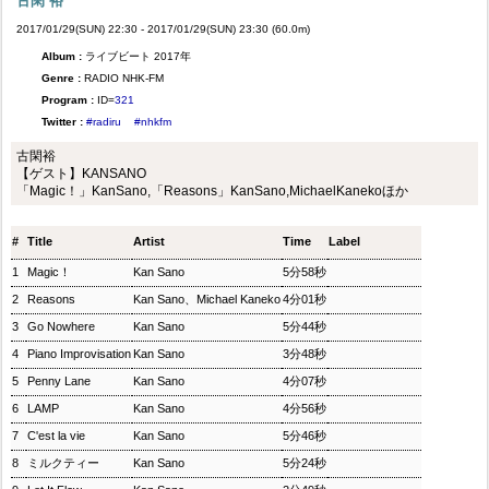
古閑 裕
2017/01/29(SUN) 22:30 - 2017/01/29(SUN) 23:30 (60.0m)
Album :
ライブビート 2017年
Genre :
RADIO NHK-FM
Program :
ID=
321
Twitter :
#radiru
#nhkfm
古閑裕
【ゲスト】KANSANO
「Magic！」KanSano,「Reasons」KanSano,MichaelKanekoほか
#
Title
Artist
Time
Label
1
Magic！
Kan Sano
5分58秒
2
Reasons
Kan Sano、Michael Kaneko
4分01秒
3
Go Nowhere
Kan Sano
5分44秒
4
Piano Improvisation
Kan Sano
3分48秒
5
Penny Lane
Kan Sano
4分07秒
6
LAMP
Kan Sano
4分56秒
7
C'est la vie
Kan Sano
5分46秒
8
ミルクティー
Kan Sano
5分24秒