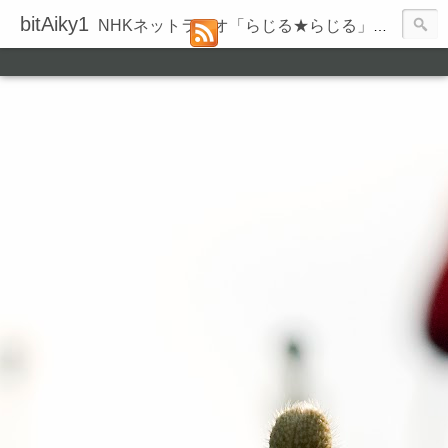
bitAiky1
NHKネットラジオ「らじる★らじる」の録音履歴