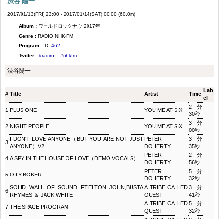
渋谷 陽一
2017/01/13(FRI) 23:00 - 2017/01/14(SAT) 00:00 (60.0m)
Album :
ワールドロックナウ 2017年
Genre :
RADIO NHK-FM
Program :
ID=
462
Twitter :
#radiru
#nhkfm
渋谷陽一
Lab
#
Title
Artist
Time
el
2分
1
PLUS ONE
YOU ME AT SIX
30秒
3分
2
NIGHT PEOPLE
YOU ME AT SIX
00秒
I DON'T LOVE ANYONE（BUT YOU ARE NOT JUST
PETER
3分
3
ANYONE）V2
DOHERTY
35秒
PETER
2分
4
A SPY IN THE HOUSE OF LOVE（DEMO VOCALS）
DOHERTY
56秒
PETER
5分
5
OILY BOKER
DOHERTY
32秒
SOLID WALL OF SOUND FT.ELTON JOHN,BUSTA
A TRIBE CALLED
3分
6
RHYMES ＆ JACK WHITE
QUEST
41秒
A TRIBE CALLED
5分
7
THE SPACE PROGRAM
QUEST
32秒