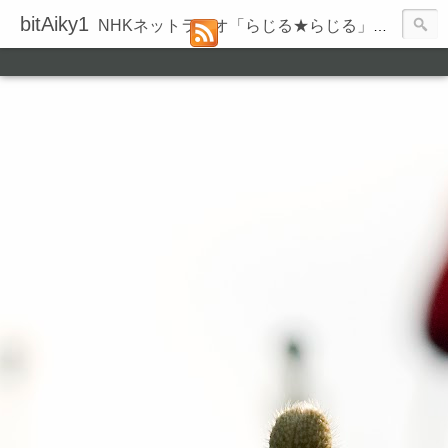
bitAiky1
NHKネットラジオ「らじる★らじる」の録音履歴