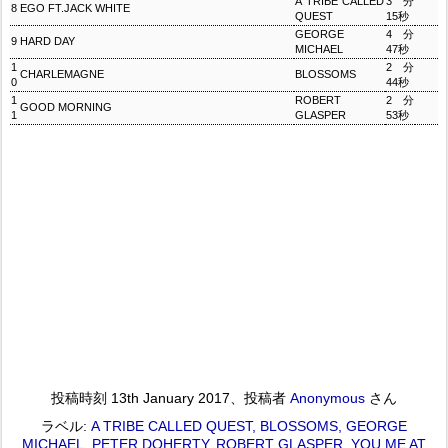
A TRIBE CALLED
3分
8
EGO FT.JACK WHITE
QUEST
15秒
GEORGE
4分
9
HARD DAY
MICHAEL
47秒
1
2分
CHARLEMAGNE
BLOSSOMS
0
44秒
1
ROBERT
2分
GOOD MORNING
1
GLASPER
53秒
投稿時刻
13th January 2017
、投稿者
Anonymous
さん
ラベル:
A TRIBE CALLED QUEST
BLOSSOMS
GEORGE
MICHAEL
PETER DOHERTY
ROBERT GLASPER
YOU ME AT