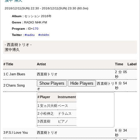
濱中 博久
2016/12/11(SUN) 22:30 - 2016/12/11(SUN) 23:30 (60.0m)
Album :
セッション 2016年
Genre :
RADIO NHK-FM
Program :
ID=
170
Twitter :
#radiru
#nhkfm
- 西直樹トリオ -
濱中博久
#
Title
Artist
Time
Label
2分05
1
C Jam Blues
西直樹トリオ
秒
Show Players
Hide Players
8分54
西直樹トリ
2
Chans Song
秒
オ
#
Player
Instrument
1
安ヵ川大樹
ベース
2
小松伸之
ドラムス
3
西直樹
ピアノ
6分34
3
P.S.I Love You
西直樹トリオ
秒