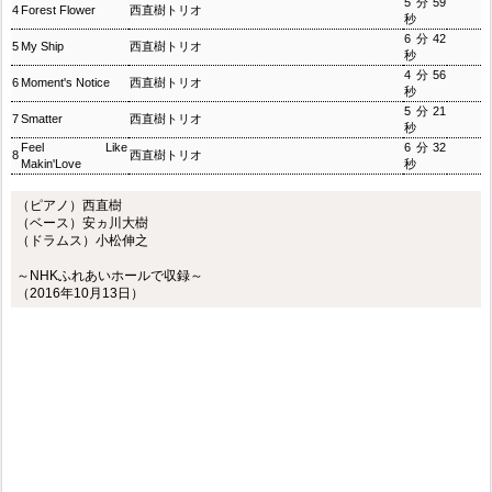
5分59
4
Forest Flower
西直樹トリオ
秒
6分42
5
My Ship
西直樹トリオ
秒
4分56
6
Moment's Notice
西直樹トリオ
秒
5分21
7
Smatter
西直樹トリオ
秒
Feel Like
6分32
8
西直樹トリオ
Makin'Love
秒
（ピアノ）西直樹
（ベース）安ヵ川大樹
（ドラムス）小松伸之
～NHKふれあいホールで収録～
（2016年10月13日）