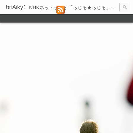
bitAiky1
NHKネットラジオ「らじる★らじる」の録音履歴