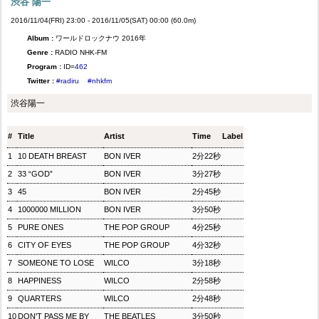
渋谷 陽一
2016/11/04(FRI) 23:00 - 2016/11/05(SAT) 00:00 (60.0m)
Album :
ワールドロックナウ 2016年
Genre :
RADIO NHK-FM
Program :
ID=
462
Twitter :
#radiru
#nhkfm
渋谷陽一
#
Title
Artist
Time
Label
1
10 DEATH BREAST
BON IVER
2分22秒
2
33 “GOD”
BON IVER
3分27秒
3
45
BON IVER
2分45秒
4
1000000 MILLION
BON IVER
3分50秒
5
PURE ONES
THE POP GROUP
4分25秒
6
CITY OF EYES
THE POP GROUP
4分32秒
7
SOMEONE TO LOSE
WILCO
3分18秒
8
HAPPINESS
WILCO
2分58秒
9
QUARTERS
WILCO
2分48秒
10
DON'T PASS ME BY
THE BEATLES
3分50秒