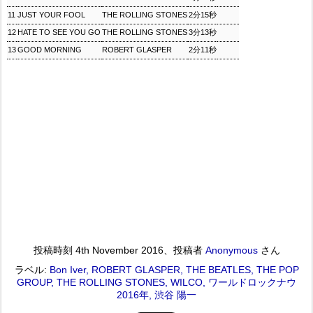
11
JUST YOUR FOOL
THE ROLLING STONES
2分15秒
12
HATE TO SEE YOU GO
THE ROLLING STONES
3分13秒
13
GOOD MORNING
ROBERT GLASPER
2分11秒
投稿時刻
4th November 2016
、投稿者
Anonymous
さん
ラベル:
Bon Iver
ROBERT GLASPER
THE BEATLES
THE POP
GROUP
THE ROLLING STONES
WILCO
ワールドロックナウ
2016年
渋谷 陽一