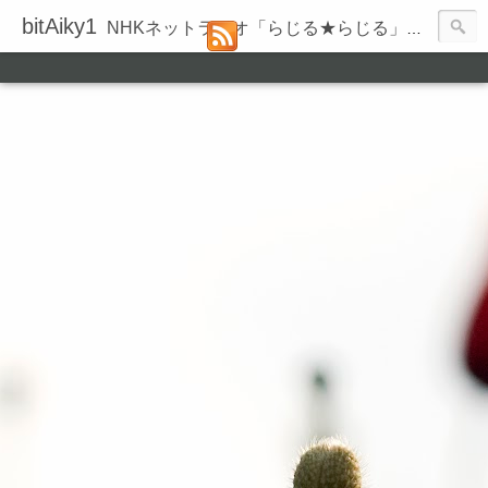
bitAiky1
NHKネットラジオ「らじる★らじる」の録音履歴