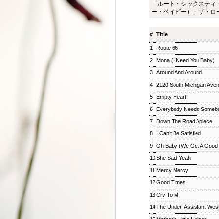
「ルート・シックスティ
ジャズ・トゥナイト ▽
SEP
ー・ベイビー）」ザ・ロ
8
ホットピックス特集(1)
ジャズ・トゥナイト ▽ホットピッ
#
Title
クス特集(1) 児山 紀芳
2018/09/08(SAT) 23:00 -
1
Route 66
2018/09/09(SUN) 01:00 (120.0m)
2
Mona (I Need You Baby)
Album : ジャズ・トゥナイト 2018
年 Genre : RADIO NHK-FM
3
Around And Around
Program : ID=449 Goods : Twitter
4
2120 South Michigan Ave
: #radiru #nhkfm # File Name :
2018-09-08-22-59_ジャズ・ツナイ
5
Empty Heart
ト.mp3 通常番組後半にお届けし
6
Everybody Needs Somebo
ているコーナー「ホットピック
ス」を番組全体に拡大、2時間ま
7
Down The Road Apiece
るごと「ニューディスク特集」と
8
I Can’t Be Satisfied
して2週連続でお楽しみいただ
9
Oh Baby (We Got A Good 
く。第1回では、ジャズ界のレジ
ェンド、ウエイン・ショーターの
10
She Said Yeah
3枚組の新作をはじめ、ルクセン
11
Mercy Mercy
ブルク出身のピアニスト、ミシェ
ル・レイスの新譜などを聴く。ま
12
Good Times
松尾潔のメロウな夜
SEP
た、ニューヨーク在住のピアニス
3
13
Cry To M
松尾潔のメロウな夜 松尾 潔 2018/09/03(
ト、大野智子がスタジオに登場、
メロウな夜 2018年 Genre : RADIO NHK-FM P
14
The Under-Assistant Wes
近況や新作について語ってもら
Name : 2018-09-03-22-59_松尾潔の
う。