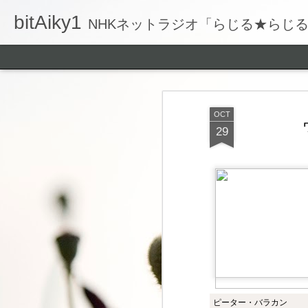
bitAiky1
NHKネットラジオ「らじる★らじ
OCT
29
ピーター・バラカン