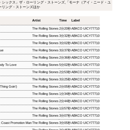
・シックス」ザ・ローリング・ストーンズ,「モーナ（アイ・ニード・ユ
ザ・ソウルミュージッ
ウィークエンドサンシ
SEP
SEP
ーリング・ストーンズほか
8
8
ク ▽オダイジュンコの
ャイン ▽アリーサ・フ
Twilight Cruise～堂本
ランクリン特集(2)
Artist
Time
Label
剛
ウィークエンドサンシャイン ▽ア
The Rolling Stones
2分20秒
ABKCO UICY77710
リーサ・フランクリン特集(2)
ザ・ソウルミュージック ▽オダイ
Peter Barakan 2018/09/08(SAT)
ジュンコのTwilight Cruise～堂本
The Rolling Stones
3分32秒
ABKCO UICY77710
07:20 - 2018/09/08(SAT) 09:00
剛 Junko Odai & Tetsuya
The Rolling Stones
3分02秒
(100.0m) Album : ウイークエンド
ABKCO UICY77710
Murakami 2018/09/08(SAT) 18:00
サンシャイン 2018年 Genre :
- 2018/09/08(SAT) 18:50 (50.0m)
nue
The Rolling Stones
3分37秒
ABKCO UICY77710
RADIO NHK-FM Program : ID=29
Album : ザ・ソウルミュージック
The Rolling Stones
2分36秒
Goods : Twitter : #radiru #nhkfm
ABKCO UICY77710
2018年 Genre : RADIO NHK-FM
# File Name : 2018-09-08-07-19_
Program : ID=129 Goods : Twitter
dy To Love
The Rolling Stones
5分02秒
ABKCO UICY77710
ウイークエンドサンシャイン.mp3
: #radiru #nhkfm # File Name :
ピーター・バラカン
The Rolling Stones
2分53秒
ABKCO UICY77710
2018-09-08-17-59_ザ・ソウルミュ
ージック.mp3 ▽オダイジュンコ
The Rolling Stones
3分25秒
ABKCO UICY77710
のTwilight Cruise～堂本剛を迎え
Thing Goin’)
The Rolling Stones
2分05秒
ABKCO UICY77710
て オダイジュンコ,【ゲスト】堂
The Rolling Stones
1分34秒
ABKCO UICY77710
本剛
The Rolling Stones
2分44秒
ABKCO UICY77710
The Rolling Stones
1分57秒
ABKCO UICY77710
The Rolling Stones
3分07秒
ABKCO UICY77710
MON) 23:00 - 2018/09/03(MON) 23:50 (50.0m) Album : 松尾潔の
rogram : ID=1633 Goods : Twitter : #radiru #nhkfm # File
t Coast Promotion Man
The Rolling Stones
3分05秒
ABKCO UICY77710
メロウな夜.mp3 松尾潔