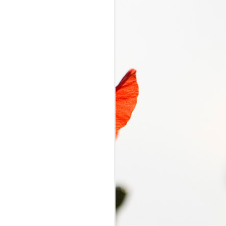
くるり電波
SEP
7
くるり電波 くるり
2018/09/07(FRI) 23:00 -
2018/09/07(FRI) 23:50 (50.0m)
Album : くるり電波 2018年 Genre
: RADIO NHK-FM Program :
ID=2333 Goods : Twitter : #radiru
#nhkfm # File Name : 2018-09-
07-22-59_くるり電波.mp3 岸田・
佐藤・ファンファンが選ぶ珠玉の
ワールドミュージックの世界