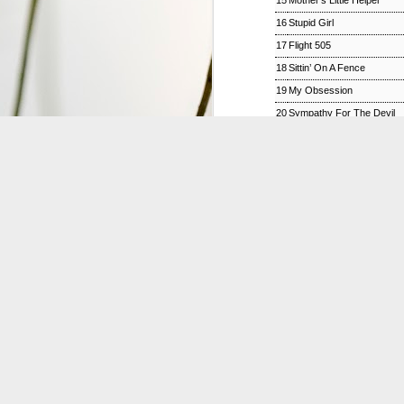
15
Mother’s Little Helper
16
Stupid Girl
S
17
Flight 505
18
Sittin’ On A Fence
2
G
19
My Obsession
#
20
Sympathy For The Devil
21
Monkey Man
ジャズ・トゥナイト ▽ホレ
SEP
1
ジャズ・トゥナイト ▽ホレス・シルヴァー生誕9
01:00 (120.0m) Album : ジャズ・トゥナイト 
: #radiru #nhkfm # File Name
立役者、ホレス・シルヴァーの誕生日に
ど彼の代表曲の数々を聴く。
ウィークエンドサンシャイン
SEP
1
ウィークエンドサンシャイン ▽アリーサ・フラン
投稿時