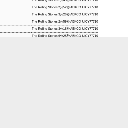
The Rolling Stones
2分45秒
ABKCO UICY77710
The Rolling Stones
2分52秒
ABKCO UICY77710
ワールドロックナウ
EP
The Rolling Stones
3分26秒
ABKCO UICY77710
2
ワールドロックナウ 渋谷 陽一 2018/09/02(SUN) 17:00 -
The Rolling Stones
2分59秒
ABKCO UICY77710
018/09/02(SUN) 18:00 (60.0m) Album : ワールドロックナウ 2018年
enre : RADIO NHK-FM Program : ID=462 Goods : Twitter : #radiru
The Rolling Stones
3分18秒
ABKCO UICY77710
nhkfm # File Name : 2018-09-02-16-59_ワールドロックナウ.mp3 渋
情報提供:NHK, NHK 番組表API. テーマ画像の作成者:
ozgurdonmaz
さん. Powered by
Blo
The Rolling Stones
6分25秒
ABKCO UICY77710
谷陽一
The Rolling Stones
4分10秒
ABKCO UICY77710
ス・シルヴァー生誕90年
0年 児山 紀芳 2018/09/01(SAT) 23:00 - 2018/09/02(SUN)
2018年 Genre : RADIO NHK-FM Program : ID=449 Goods : Twitter
 : 2018-09-01-22-59_ジャズ・ツナイト.mp3 9月2日は、ファンキー・ジャズの
あたる。4年前に他界したホレスをしのび「オパス・デ・ファンク」な
 ▽アリーサ・フランクリン特集(1)
クリン特集(1) Peter Barakan 2018/09/01(SAT) 07:20 -
刻
29th October 2016
、投稿者
Anonymous
さん