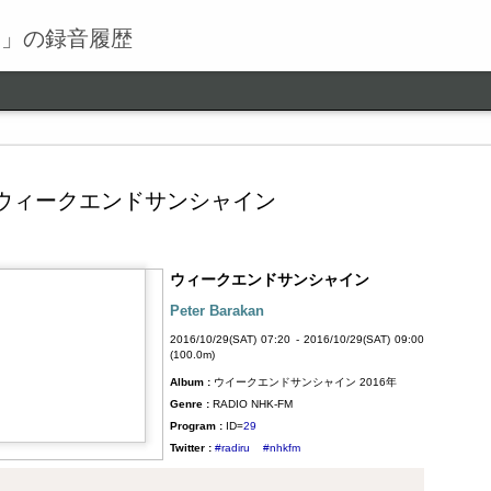
る」の録音履歴
ウィークエンドサンシャイン
ウィークエンドサンシャイン
ワールドロックナウ
SEP
Peter Barakan
9
ワールドロックナウ 渋谷 陽一 2018/09/09(SUN) 17:00 -
2016/10/29(SAT) 07:20 - 2016/10/29(SAT) 09:00
2018/09/09(SUN) 18:00 (60.0m) Album : ワールドロックナ
(100.0m)
ウ 2018年 Genre : RADIO NHK-FM Program : ID=462 Goods :
Album :
ウイークエンドサンシャイン 2016年
Twitter : #radiru #nhkfm # File Name : 2018-09-09-16-59_ワールド
ロックナウ.mp3 渋谷陽一
Genre :
RADIO NHK-FM
Program :
ID=
29
Twitter :
#radiru
#nhkfm