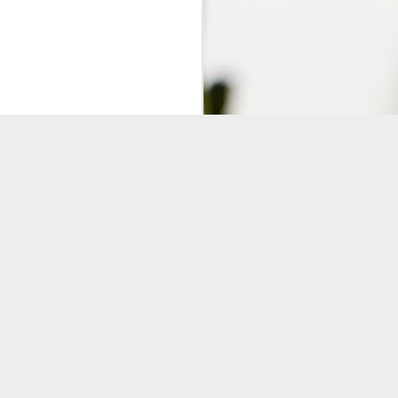
gger
.