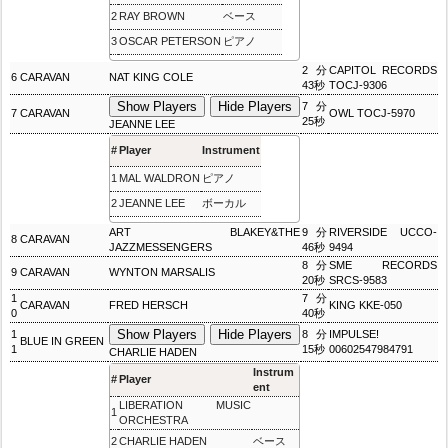
2
RAY BROWN
ベース
3
OSCAR PETERSON
ピアノ
2分
CAPITOL RECORDS
6
CARAVAN
NAT KING COLE
43秒
TOCJ-9306
Show Players
Hide Players
7分
7
CARAVAN
OWL TOCJ-5970
25秒
JEANNE LEE
#
Player
Instrument
1
MAL WALDRON
ピアノ
2
JEANNE LEE
ボーカル
ART BLAKEY&THE
9分
RIVERSIDE UCCO-
8
CARAVAN
JAZZMESSENGERS
46秒
9494
8分
SME RECORDS
9
CARAVAN
WYNTON MARSALIS
20秒
SRCS-9583
1
7分
CARAVAN
FRED HERSCH
KING KKE-050
0
40秒
Show Players
Hide Players
1
8分
IMPULSE!
BLUE IN GREEN
1
15秒
00602547984791
CHARLIE HADEN
Instrum
#
Player
ent
LIBERATION MUSIC
1
ORCHESTRA
2
CHARLIE HADEN
ベース