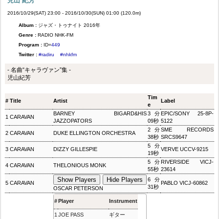
児山 紀芳
2016/10/29(SAT) 23:00 - 2016/10/30(SUN) 01:00 (120.0m)
Album :
ジャズ・トゥナイト 2016年
Genre :
RADIO NHK-FM
Program :
ID=
449
Twitter :
#radiru
#nhkfm
- 名曲“キャラヴァン”集 -
児山紀芳
Tim
#
Title
Artist
Label
e
BARNEY BIGARD&HIS
3分
EPIC/SONY 25-8P-
1
CARAVAN
JAZZOPATORS
09秒
5122
2分
SME RECORDS
2
CARAVAN
DUKE ELLINGTON ORCHESTRA
38秒
SRCS9647
5分
3
CARAVAN
DIZZY GILLESPIE
VERVE UCCV-9215
19秒
5分
RIVERSIDE VICJ-
4
CARAVAN
THELONIOUS MONK
55秒
23614
Show Players
Hide Players
6分
5
CARAVAN
PABLO VICJ-60862
31秒
OSCAR PETERSON
#
Player
Instrument
1
JOE PASS
ギター