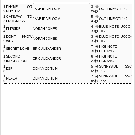
1
RHYME OR
3分
JANE IRA BLOOM
OUT-LINE OTL142
2
RHYTHM
24秒
1
GATEWAY TO
5分
JANE IRA BLOOM
OUT-LINE OTL142
3
PROGRESS
46秒
1
4分
BLUE NOTE UCCQ-
FLIPSIDE
NORAH JONES
4
39秒
1065
1
DON’T KNOW
3分
BLUE NOTE UCCQ-
NORAH JONES
5
WHY
36秒
1065
1
7分
HIGHNOTE
SECRET LOVE
ERIC ALEXANDER
6
31秒
HCD7296
1
SECOND
6分
HIGHNOTE
ERIC ALEXANDER
7
IMPRESSION
20秒
HCD7296
1
5分
SUNNYSIDE SSC
ESP
DENNY ZEITLIN
8
54秒
1456
1
7分
SUNNYSIDE SSC
NEFERTITI
DENNY ZEITLIN
9
55秒
1456