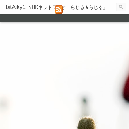
bitAiky1
NHKネットラジオ「らじる★らじる」の録音履歴