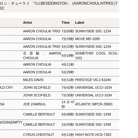
チューライ 「I’LLBESEEINGYOU」 (AARONCHOULAITRIO) (7
ザ・ソウルミュージッ
ウィークエンドサンシ
SEP
SEP
SC
8
8
ク ▽オダイジュンコの
ャイン ▽アリーサ・フ
Twilight Cruise～堂本
ランクリン特集(2)
Artist
Time
Label
剛
ウィークエンドサンシャイン ▽ア
リーサ・フランクリン特集(2)
AARON CHOULAI TRIO
7分09秒
SUNNYSIDE SSC-1234
ザ・ソウルミュージック ▽オダイ
Peter Barakan 2018/09/08(SAT)
ジュンコのTwilight Cruise～堂本
AARON CHOULAI
7分29秒
MOVE MD-3285
07:20 - 2018/09/08(SAT) 09:00
剛 Junko Odai & Tetsuya
(100.0m) Album : ウイークエンド
AARON CHOULAI TRIO
5分23秒
SUNNYSIDE SSC-1234
Murakami 2018/09/08(SAT) 18:00
サンシャイン 2018年 Genre :
- 2018/09/08(SAT) 18:50 (50.0m)
石若駿、AARON
SOMETHIN’ COOL SCOL-
5分18秒
RADIO NHK-FM Program : ID=29
Album : ザ・ソウルミュージック
CHOULAI
1011
Goods : Twitter : #radiru #nhkfm
2018年 Genre : RADIO NHK-FM
AARON CHOULAI
4分11秒
# File Name : 2018-09-08-07-19_
Program : ID=129 Goods : Twitter
ウイークエンドサンシャイン.mp3
AARON CHOULAI
5分29秒
: #radiru #nhkfm # File Name :
ピーター・バラカン
2018-09-08-17-59_ザ・ソウルミュ
MILES DAVIS
5分11秒
PRESTIGE VICJ-61044
ージック.mp3 ▽オダイジュンコ
ULD CRY
JOHN SCOFIELD
7分02秒
UNIVERSAL UCCI-1034
のTwilight Cruise～堂本剛を迎え
て オダイジュンコ,【ゲスト】堂
JOHN SCOFIELD
7分35秒
UNIVERSAL UCCI-1034
本剛
14分47
SA
JOE ZAWINUL
ATLANTIC WPCR-29081
秒
CAMILLE BERTAULT
6分08秒
SUNNYSIDE SSC-1438
DIN(EMPTY
MON) 23:00 - 2018/09/03(MON) 23:50 (50.0m) Album : 松尾潔の
CAMILLE BERTAULT
2分53秒
SUNNYSIDE SSC-1438
rogram : ID=1633 Goods : Twitter : #radiru #nhkfm # File
CYRUS CHESTNUT
6分11秒
HIGH NOTE HCD-7283
メロウな夜.mp3 松尾潔