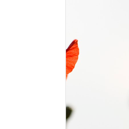
くるり電波
SEP
7
くるり電波 くるり
2018/09/07(FRI) 23:00 -
2018/09/07(FRI) 23:50 (50.0m)
Album : くるり電波 2018年 Genre
: RADIO NHK-FM Program :
ID=2333 Goods : Twitter : #radiru
#nhkfm # File Name : 2018-09-
07-22-59_くるり電波.mp3 岸田・
佐藤・ファンファンが選ぶ珠玉の
ワールドミュージックの世界