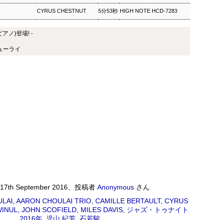
CYRUS CHESTNUT
5分53秒
HIGH NOTE HCD-7283
ワールドロックナウ
EP
2
ワールドロックナウ 渋谷 陽一 2018/09/02(SUN) 17:00 -
アノ)登場! -
018/09/02(SUN) 18:00 (60.0m) Album : ワールドロックナウ 2018年
enre : RADIO NHK-FM Program : ID=462 Goods : Twitter : #radiru
ューライ
nhkfm # File Name : 2018-09-02-16-59_ワールドロックナウ.mp3 渋
谷陽一
ス・シルヴァー生誕90年
0年 児山 紀芳 2018/09/01(SAT) 23:00 - 2018/09/02(SUN)
2018年 Genre : RADIO NHK-FM Program : ID=449 Goods : Twitter
 : 2018-09-01-22-59_ジャズ・ツナイト.mp3 9月2日は、ファンキー・ジャズの
あたる。4年前に他界したホレスをしのび「オパス・デ・ファンク」な
17th September 2016
、投稿者
Anonymous
さん
 ▽アリーサ・フランクリン特集(1)
LAI
AARON CHOULAI TRIO
CAMILLE BERTAULT
CYRUS
WINUL
JOHN SCOFIELD
MILES DAVIS
ジャズ・トゥナイト
クリン特集(1) Peter Barakan 2018/09/01(SAT) 07:20 -
2016年
児山 紀芳
石若駿