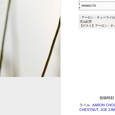
1
MAMACITA
4
S
- アーロン・チューライ(ピ
2
児山紀芳
G
【ゲスト】アーロン・チ
#
ジャズ・トゥナイト ▽ホレ
SEP
1
ジャズ・トゥナイト ▽ホレス・シルヴァー生誕9
01:00 (120.0m) Album : ジャズ・トゥナイト 
: #radiru #nhkfm # File Name
立役者、ホレス・シルヴァーの誕生日に
ど彼の代表曲の数々を聴く。
投稿時刻
ウィークエンドサンシャイン
SEP
ラベル:
AARON CHOU
1
CHESTNUT
JOE ZA
ウィークエンドサンシャイン ▽アリーサ・フラン