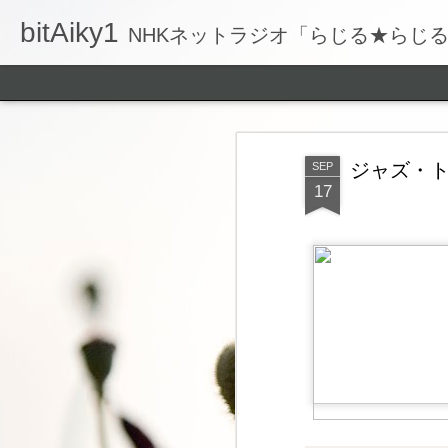
bitAiky1
NHKネットラジオ「らじる★らじ
ジャズ・ト
SEP
17