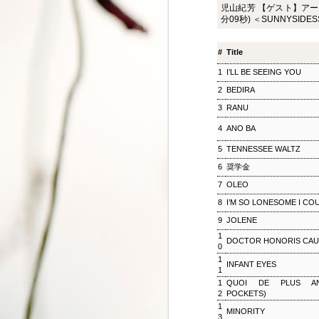
児山紀芳 【ゲスト】アーロン・
ジャズ・トゥナイト ▽
SEP
分09秒) ＜SUNNYSIDES
8
ホットピックス特集(1)
ジャズ・トゥナイト ▽ホットピッ
#
Title
クス特集(1) 児山 紀芳
2018/09/08(SAT) 23:00 -
1
I’LL BE SEEING YOU
2018/09/09(SUN) 01:00 (120.0m)
2
BEDIRA
Album : ジャズ・トゥナイト 2018
年 Genre : RADIO NHK-FM
3
RANU
Program : ID=449 Goods : Twitter
: #radiru #nhkfm # File Name :
4
ANO BA
2018-09-08-22-59_ジャズ・ツナイ
5
TENNESSEE WALTZ
ト.mp3 通常番組後半にお届けし
ているコーナー「ホットピック
6
奨学金
ス」を番組全体に拡大、2時間ま
7
OLEO
るごと「ニューディスク特集」と
して2週連続でお楽しみいただ
8
I’M SO LONESOME I CO
く。第1回では、ジャズ界のレジ
9
JOLENE
ェンド、ウエイン・ショーターの
1
3枚組の新作をはじめ、ルクセン
DOCTOR HONORIS CAU
0
ブルク出身のピアニスト、ミシェ
1
INFANT EYES
ル・レイスの新譜などを聴く。ま
松尾潔のメロウな夜
SEP
1
た、ニューヨーク在住のピアニス
3
1
QUOI DE PLUS ANO
松尾潔のメロウな夜 松尾 潔 2018/09/03(
ト、大野智子がスタジオに登場、
2
POCKETS)
メロウな夜 2018年 Genre : RADIO NHK-FM P
近況や新作について語ってもら
1
MINORITY
Name : 2018-09-03-22-59_松尾潔の
う。
3