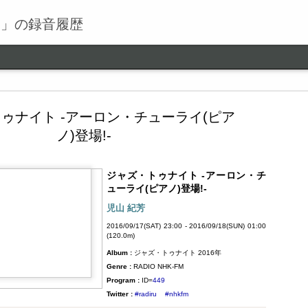
る」の録音履歴
ゥナイト -アーロン・チューライ(ピア
ノ)登場!-
ジャズ・トゥナイト -アーロン・チ
ワールドロックナウ
SEP
ューライ(ピアノ)登場!-
9
ワールドロックナウ 渋谷 陽一 2018/09/09(SUN) 17:00 -
児山 紀芳
2018/09/09(SUN) 18:00 (60.0m) Album : ワールドロックナ
2016/09/17(SAT) 23:00 - 2016/09/18(SUN) 01:00
ウ 2018年 Genre : RADIO NHK-FM Program : ID=462 Goods :
(120.0m)
Twitter : #radiru #nhkfm # File Name : 2018-09-09-16-59_ワールド
Album :
ジャズ・トゥナイト 2016年
ロックナウ.mp3 渋谷陽一
Genre :
RADIO NHK-FM
Program :
ID=
449
Twitter :
#radiru
#nhkfm