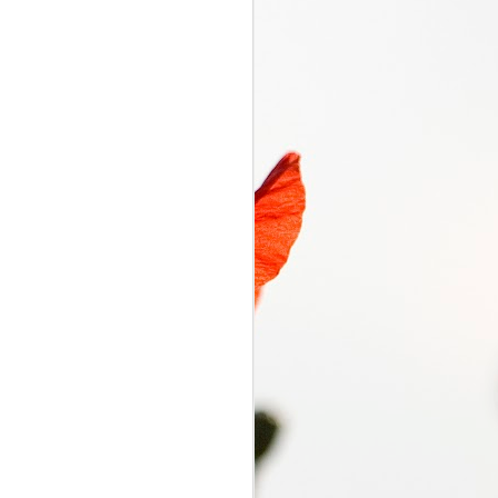
くるり電波
SEP
7
くるり電波 くるり
2018/09/07(FRI) 23:00 -
2018/09/07(FRI) 23:50 (50.0m)
Album : くるり電波 2018年 Genre
: RADIO NHK-FM Program :
ID=2333 Goods : Twitter : #radiru
#nhkfm # File Name : 2018-09-
07-22-59_くるり電波.mp3 岸田・
佐藤・ファンファンが選ぶ珠玉の
ワールドミュージックの世界