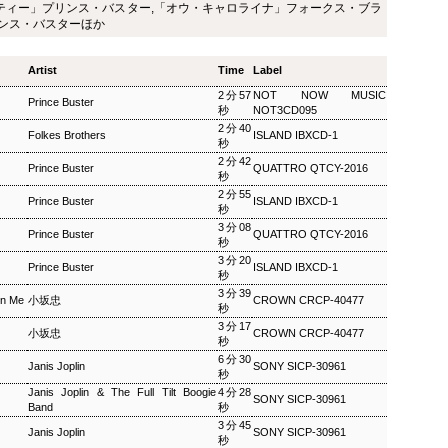
ティー」プリンス・バスター,「オウ・キャロライナ」フォークス・ブラ
ザ・ソウルミュージッ
ウィークエンドサンシ
SEP
SEP
リンス・バスターほか
8
8
ク ▽オダイジュンコの
ャイン ▽アリーサ・フ
Twilight Cruise～堂本
ランクリン特集(2)
Artist
Time
Label
剛
ウィークエンドサンシャイン ▽ア
2分57
NOT NOW MUSIC
リーサ・フランクリン特集(2)
Prince Buster
ザ・ソウルミュージック ▽オダイ
秒
NOT3CD095
Peter Barakan 2018/09/08(SAT)
ジュンコのTwilight Cruise～堂本
2分40
07:20 - 2018/09/08(SAT) 09:00
Folkes Brothers
ISLAND IBXCD-1
剛 Junko Odai & Tetsuya
秒
(100.0m) Album : ウイークエンド
Murakami 2018/09/08(SAT) 18:00
2分42
サンシャイン 2018年 Genre :
Prince Buster
QUATTRO QTCY-2016
- 2018/09/08(SAT) 18:50 (50.0m)
秒
RADIO NHK-FM Program : ID=29
Album : ザ・ソウルミュージック
2分55
Goods : Twitter : #radiru #nhkfm
Prince Buster
ISLAND IBXCD-1
2018年 Genre : RADIO NHK-FM
秒
# File Name : 2018-09-08-07-19_
Program : ID=129 Goods : Twitter
3分08
ウイークエンドサンシャイン.mp3
Prince Buster
QUATTRO QTCY-2016
: #radiru #nhkfm # File Name :
秒
ピーター・バラカン
2018-09-08-17-59_ザ・ソウルミュ
3分20
Prince Buster
ISLAND IBXCD-1
ージック.mp3 ▽オダイジュンコ
秒
のTwilight Cruise～堂本剛を迎え
3分39
On Me
小坂忠
CROWN CRCP-40477
て オダイジュンコ,【ゲスト】堂
秒
本剛
3分17
小坂忠
CROWN CRCP-40477
秒
6分30
Janis Joplin
SONY SICP-30961
秒
Janis Joplin & The Full Tilt Boogie
4分28
SONY SICP-30961
MON) 23:00 - 2018/09/03(MON) 23:50 (50.0m) Album : 松尾潔の
Band
秒
rogram : ID=1633 Goods : Twitter : #radiru #nhkfm # File
3分45
Janis Joplin
SONY SICP-30961
メロウな夜.mp3 松尾潔
秒