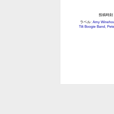
2018/09/01(SAT) 09:00 (100.0m) 
Program : ID=29 Goods : Twitter :
イン.mp3 ピーター・バラカン
投稿時刻
後藤正文のCROSS THE GE
AUG
ラベル:
Amy Wineho
31
Tilt Boogie Band
Pet
後藤正文のCROSS THE GENERATION 後
Album : 後藤正文のCROSS THE GENERATIO
Twitter : #radiru #nhkfm # File N
ASIAN KUNG-FU GENERAT
ぐ」をコンセプトに送るスペシャル番組 ロック
ッチこと後藤正文が「次世代に音楽のバ
ルを越えたさまざまな音楽や、隠れた名
松尾潔のメロウな夜
AUG
27
松尾潔のメロウな夜 松尾 潔 2018/08/27(
メロウな夜 2018年 Genre : RADIO NHK-FM P
Name : 2018-08-27-22-59_松尾潔の
A
2
G
#