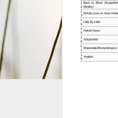
1
Back to Black (Acapella/
2
Medley)
S
1
Rehab (Live on Jools Holla
3
1
2
Little By Little
4
G
1
#
Hell At Home
5
1
Suspended
6
1
Muitomátki/Remembrance
7
1
Virginia
8
ジャズ・トゥナイト ▽ホレ
SEP
1
ジャズ・トゥナイト ▽ホレス・シルヴァー生誕9
01:00 (120.0m) Album : ジャズ・トゥナイト 
: #radiru #nhkfm # File Name
立役者、ホレス・シルヴァーの誕生日に
ど彼の代表曲の数々を聴く。
ウィークエンドサンシャイン
SEP
1
ウィークエンドサンシャイン ▽アリーサ・フラン