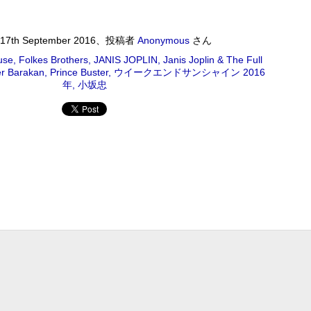
Album : ウイークエンドサンシャイン 2018年 Genre : RADIO NHK-FM
 #radiru #nhkfm # File Name : 2018-09-01-07-19_ウイークエンドサンシャ
17th September 2016
、投稿者
Anonymous
さん
NERATION
use
Folkes Brothers
JANIS JOPLIN
Janis Joplin & The Full
er Barakan
Prince Buster
ウイークエンドサンシャイン 2016
藤正文 2018/08/31(FRI) 23:00 - 2018/08/31(FRI) 23:50 (50.0m)
年
小坂忠
N 2018年 Genre : RADIO NHK-FM Program : ID=4575 Goods :
ame : 2018-08-31-22-59_後藤正文のCROSS_THE_GENERATION.mp3
IONのボーカル&ギター、ゴッチこと後藤正文が「次世代に音楽のバトンをつな
バンドASIAN KUNG-FU GENERATIONのボーカル&ギター、ゴ
トンをつなぐ」をコンセプトに、世代を越えて伝えたい楽曲、ジャン
曲、過去の名盤を紹介する!
MON) 23:00 - 2018/08/27(MON) 23:50 (50.0m) Album : 松尾潔の
rogram : ID=1633 Goods : Twitter : #radiru #nhkfm # File
メロウな夜.mp3 松尾潔
ワールドロックナウ
UG
26
ワールドロックナウ 渋谷 陽一 2018/08/26(SUN) 17:00 -
018/08/26(SUN) 18:00 (60.0m) Album : ワールドロックナウ 2018年
enre : RADIO NHK-FM Program : ID=462 Goods : Twitter : #radiru
nhkfm # File Name : 2018-08-26-16-59_ワールドロックナウ.mp3 渋