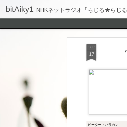
bitAiky1
NHKネットラジオ「らじる★らじ
SEP
17
ピーター・バラカン