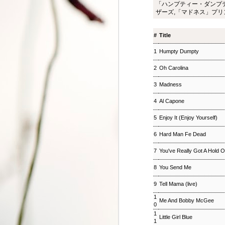
「ハンプティー・ダンプ
ジャズ・トゥナイト ▽
SEP
ザーズ,「マドネス」プ
8
ホットピックス特集(1)
ジャズ・トゥナイト ▽ホットピッ
#
Title
クス特集(1) 児山 紀芳
2018/09/08(SAT) 23:00 -
1
Humpty Dumpty
2018/09/09(SUN) 01:00 (120.0m)
Album : ジャズ・トゥナイト 2018
2
Oh Carolina
年 Genre : RADIO NHK-FM
Program : ID=449 Goods : Twitter
3
Madness
: #radiru #nhkfm # File Name :
2018-09-08-22-59_ジャズ・ツナイ
4
Al Capone
ト.mp3 通常番組後半にお届けし
ているコーナー「ホットピック
5
Enjoy It (Enjoy Yourself)
ス」を番組全体に拡大、2時間ま
るごと「ニューディスク特集」と
6
Hard Man Fe Dead
して2週連続でお楽しみいただ
7
You've Really Got A Hold 
く。第1回では、ジャズ界のレジ
ェンド、ウエイン・ショーターの
8
You Send Me
3枚組の新作をはじめ、ルクセン
ブルク出身のピアニスト、ミシェ
9
Tell Mama (live)
ル・レイスの新譜などを聴く。ま
松尾潔のメロウな夜
SEP
た、ニューヨーク在住のピアニス
1
3
Me And Bobby McGee
松尾潔のメロウな夜 松尾 潔 2018/09/03(
0
ト、大野智子がスタジオに登場、
メロウな夜 2018年 Genre : RADIO NHK-FM P
1
近況や新作について語ってもら
Little Girl Blue
Name : 2018-09-03-22-59_松尾潔の
1
う。