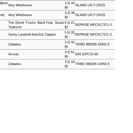
Album
3分44
Amy Winehouse
ISLAND UICY-15525
秒
ワールドロックナウ
EP
3分38
nd)
Amy Winehouse
ISLAND UICY-15525
2
秒
ワールドロックナウ 渋谷 陽一 2018/09/02(SUN) 17:00 -
The Derek Trucks Band Feat. Susan
5分21
018/09/02(SUN) 18:00 (60.0m) Album : ワールドロックナウ 2018年
REPRISE WPCR17371-3
Tedeschi
秒
enre : RADIO NHK-FM Program : ID=462 Goods : Twitter : #radiru
5分20
nhkfm # File Name : 2018-09-02-16-59_ワールドロックナウ.mp3 渋
Sonny Landreth And Eric Clapton
REPRISE WPCR17371-3
秒
谷陽一
3分42
Zabaduo
TRIBO 888295 42955 9
秒
3分51
Arvvas
DAT DATCD-69
秒
3分18
Zabaduo
TRIBO 888295 42955 9
秒
ス・シルヴァー生誕90年
0年 児山 紀芳 2018/09/01(SAT) 23:00 - 2018/09/02(SUN)
2018年 Genre : RADIO NHK-FM Program : ID=449 Goods : Twitter
 : 2018-09-01-22-59_ジャズ・ツナイト.mp3 9月2日は、ファンキー・ジャズの
あたる。4年前に他界したホレスをしのび「オパス・デ・ファンク」な
 ▽アリーサ・フランクリン特集(1)
クリン特集(1) Peter Barakan 2018/09/01(SAT) 07:20 -