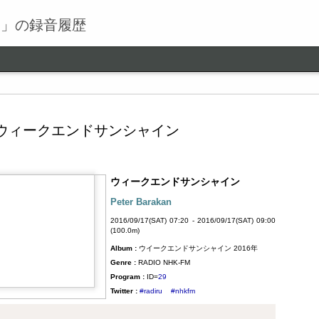
る」の録音履歴
ウィークエンドサンシャイン
ウィークエンドサンシャイン
ワールドロックナウ
SEP
Peter Barakan
9
ワールドロックナウ 渋谷 陽一 2018/09/09(SUN) 17:00 -
2016/09/17(SAT) 07:20 - 2016/09/17(SAT) 09:00
2018/09/09(SUN) 18:00 (60.0m) Album : ワールドロックナ
(100.0m)
ウ 2018年 Genre : RADIO NHK-FM Program : ID=462 Goods :
Album :
ウイークエンドサンシャイン 2016年
Twitter : #radiru #nhkfm # File Name : 2018-09-09-16-59_ワールド
ロックナウ.mp3 渋谷陽一
Genre :
RADIO NHK-FM
Program :
ID=
29
Twitter :
#radiru
#nhkfm