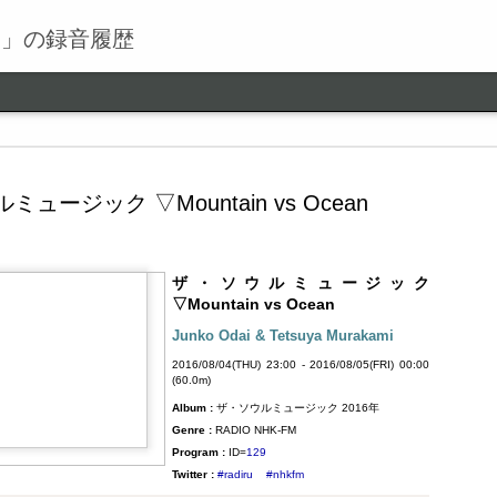
る」の録音履歴
ュージック ▽Mountain vs Ocean
ザ・ソウルミュージック
ワールドロックナウ
SEP
▽Mountain vs Ocean
9
ワールドロックナウ 渋谷 陽一 2018/09/09(SUN) 17:00 -
Junko Odai & Tetsuya Murakami
2018/09/09(SUN) 18:00 (60.0m) Album : ワールドロックナ
2016/08/04(THU) 23:00 - 2016/08/05(FRI) 00:00
ウ 2018年 Genre : RADIO NHK-FM Program : ID=462 Goods :
(60.0m)
Twitter : #radiru #nhkfm # File Name : 2018-09-09-16-59_ワールド
Album :
ザ・ソウルミュージック 2016年
ロックナウ.mp3 渋谷陽一
Genre :
RADIO NHK-FM
Program :
ID=
129
Twitter :
#radiru
#nhkfm