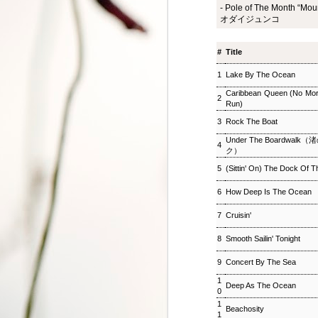
- Pole of The Month
ジャズ・トゥナイト ▽
SEP
オダイジュンコ
8
ホットピックス特集(1)
ジャズ・トゥナイト ▽ホットピッ
#
Title
クス特集(1) 児山 紀芳
2018/09/08(SAT) 23:00 -
1
Lake By The Ocean
2018/09/09(SUN) 01:00 (120.0m)
Album : ジャズ・トゥナイト 2018
Caribbean Queen (No Mo
2
年 Genre : RADIO NHK-FM
Run)
Program : ID=449 Goods : Twitter
3
Rock The Boat
: #radiru #nhkfm # File Name :
2018-09-08-22-59_ジャズ・ツナイ
Under The Boardwa
4
ト.mp3 通常番組後半にお届けし
ク）
ているコーナー「ホットピック
5
(Sittin' On) The Dock Of 
ス」を番組全体に拡大、2時間ま
るごと「ニューディスク特集」と
6
How Deep Is The Ocean
して2週連続でお楽しみいただ
く。第1回では、ジャズ界のレジ
7
Cruisin'
ェンド、ウエイン・ショーターの
8
Smooth Sailin' Tonight
3枚組の新作をはじめ、ルクセン
ブルク出身のピアニスト、ミシェ
9
Concert By The Sea
ル・レイスの新譜などを聴く。ま
松尾潔のメロウな夜
SEP
た、ニューヨーク在住のピアニス
3
1
松尾潔のメロウな夜 松尾 潔 2018/09/03(
Deep As The Ocean
ト、大野智子がスタジオに登場、
0
メロウな夜 2018年 Genre : RADIO NHK-FM P
近況や新作について語ってもら
1
Beachosity
Name : 2018-09-03-22-59_松尾潔の
1
う。