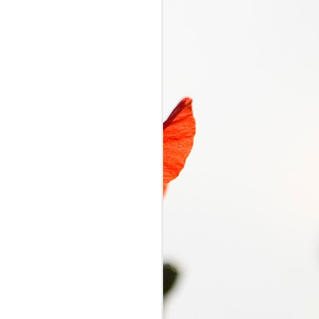
くるり電波
SEP
7
くるり電波 くるり
2018/09/07(FRI) 23:00 -
2018/09/07(FRI) 23:50 (50.0m)
Album : くるり電波 2018年 Genre
: RADIO NHK-FM Program :
ID=2333 Goods : Twitter : #radiru
#nhkfm # File Name : 2018-09-
07-22-59_くるり電波.mp3 岸田・
佐藤・ファンファンが選ぶ珠玉の
ワールドミュージックの世界