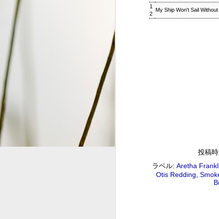
1
My Ship Won't Sail Without
2
S
2
G
#
ジャズ・トゥナイト ▽ホレ
SEP
1
ジャズ・トゥナイト ▽ホレス・シルヴァー生誕9
01:00 (120.0m) Album : ジャズ・トゥナイト 
投稿
: #radiru #nhkfm # File Name
ラベル:
Aretha Frankl
立役者、ホレス・シルヴァーの誕生日に
Otis Redding
Smoke
ど彼の代表曲の数々を聴く。
B
ウィークエンドサンシャイン
SEP
1
ウィークエンドサンシャイン ▽アリーサ・フラン