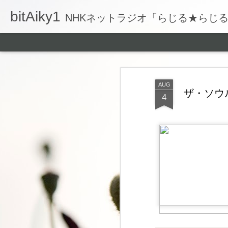
bitAiky1
NHKネットラジオ「らじる★らじ
AUG
ザ・ソウルミ
4