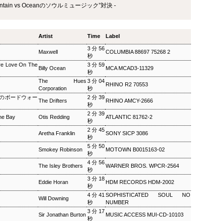
 “Mountain vs Oceanのソウルミュージック”対決 -
ザ・ソウルミュージッ
ウィークエンドサンシ
SEP
SEP
8
8
ク ▽オダイジュンコの
ャイン ▽アリーサ・フ
Twilight Cruise～堂本
ランクリン特集(2)
Artist
Time
Label
剛
ウィークエンドサンシャイン ▽ア
3分56
リーサ・フランクリン特集(2)
ザ・ソウルミュージック ▽オダイ
Maxwell
COLUMBIA 88697 75268 2
秒
Peter Barakan 2018/09/08(SAT)
ジュンコのTwilight Cruise～堂本
re Love On The
3分59
07:20 - 2018/09/08(SAT) 09:00
Billy Ocean
MCA MCAD3-11329
剛 Junko Odai & Tetsuya
秒
(100.0m) Album : ウイークエンド
Murakami 2018/09/08(SAT) 18:00
The Hues
3分04
サンシャイン 2018年 Genre :
- 2018/09/08(SAT) 18:50 (50.0m)
RHINO R2 70553
Corporation
秒
RADIO NHK-FM Program : ID=29
Album : ザ・ソウルミュージック
lk（渚のボードウォー
2分39
Goods : Twitter : #radiru #nhkfm
The Drifters
RHINO AMCY-2666
2018年 Genre : RADIO NHK-FM
秒
# File Name : 2018-09-08-07-19_
Program : ID=129 Goods : Twitter
ウイークエンドサンシャイン.mp3
2分39
The Bay
: #radiru #nhkfm # File Name :
Otis Redding
ATLANTIC 81762-2
秒
ピーター・バラカン
2018-09-08-17-59_ザ・ソウルミュ
2分45
Aretha Franklin
SONY SICP 3086
ージック.mp3 ▽オダイジュンコ
秒
のTwilight Cruise～堂本剛を迎え
5分50
Smokey Robinson
MOTOWN B0015163-02
て オダイジュンコ,【ゲスト】堂
秒
本剛
4分56
The Isley Brothers
WARNER BROS. WPCR-2564
秒
3分18
Eddie Horan
HDM RECORDS HDM-2002
秒
4分41
SOPHISTICATED SOUL NO
MON) 23:00 - 2018/09/03(MON) 23:50 (50.0m) Album : 松尾潔の
Will Downing
秒
NUMBER
rogram : ID=1633 Goods : Twitter : #radiru #nhkfm # File
3分17
Sir Jonathan Burton
MUSIC ACCESS MUI-CD-10103
メロウな夜.mp3 松尾潔
秒