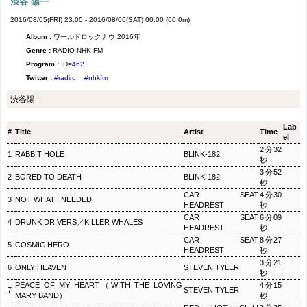
渋谷 陽一
2016/08/05(FRI) 23:00 - 2016/08/06(SAT) 00:00 (60.0m)
Album :
ワールドロックナウ 2016年
Genre :
RADIO NHK-FM
Program :
ID=
462
Twitter :
#radiru
#nhkfm
渋谷陽一
Lab
#
Title
Artist
Time
el
2分32
1
RABBIT HOLE
BLINK-182
秒
3分52
2
BORED TO DEATH
BLINK-182
秒
CAR SEAT
4分30
3
NOT WHAT I NEEDED
HEADREST
秒
CAR SEAT
6分09
4
DRUNK DRIVERS／KILLER WHALES
HEADREST
秒
CAR SEAT
8分27
5
COSMIC HERO
HEADREST
秒
3分21
6
ONLY HEAVEN
STEVEN TYLER
秒
PEACE OF MY HEART（WITH THE LOVING
4分15
7
STEVEN TYLER
MARY BAND）
秒