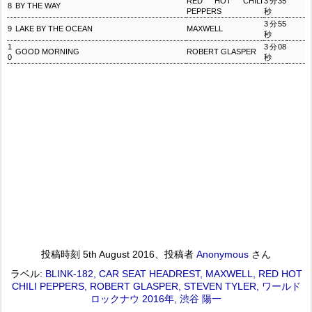
RED HOT CHILI
3分35
8
BY THE WAY
PEPPERS
秒
3分55
9
LAKE BY THE OCEAN
MAXWELL
秒
1
3分08
GOOD MORNING
ROBERT GLASPER
0
秒
投稿時刻
5th August 2016
、投稿者
Anonymous
さん
ラベル:
BLINK-182
CAR SEAT HEADREST
MAXWELL
RED HOT
CHILI PEPPERS
ROBERT GLASPER
STEVEN TYLER
ワールド
ロックナウ 2016年
渋谷 陽一