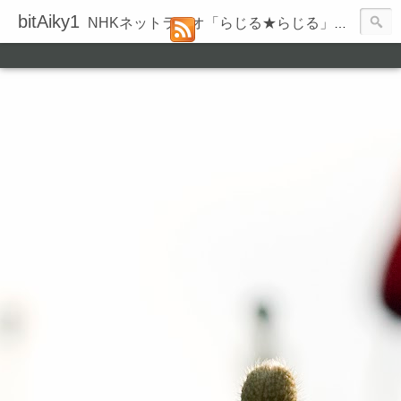
bitAiky1
NHKネットラジオ「らじる★らじる」の録音履歴