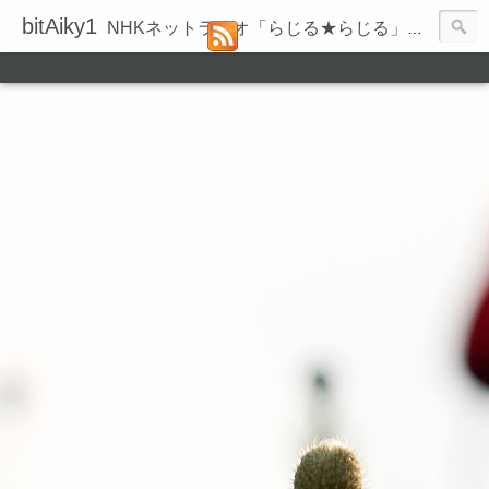
bitAiky1
NHKネットラジオ「らじる★らじる」の録音履歴