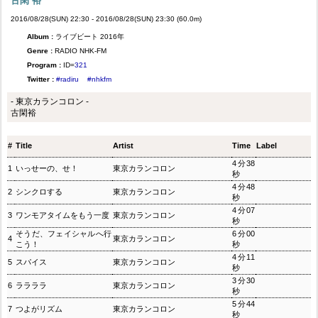
古閑 裕
2016/08/28(SUN) 22:30 - 2016/08/28(SUN) 23:30 (60.0m)
Album :
ライブビート 2016年
Genre :
RADIO NHK-FM
Program :
ID=
321
Twitter :
#radiru
#nhkfm
- 東京カランコロン -
古閑裕
#
Title
Artist
Time
Label
4分38
1
いっせーの、せ！
東京カランコロン
秒
4分48
2
シンクロする
東京カランコロン
秒
4分07
3
ワンモアタイムをもう一度
東京カランコロン
秒
そうだ、フェイシャルへ行
6分00
4
東京カランコロン
こう！
秒
4分11
5
スパイス
東京カランコロン
秒
3分30
6
ララララ
東京カランコロン
秒
5分44
7
つよがリズム
東京カランコロン
秒