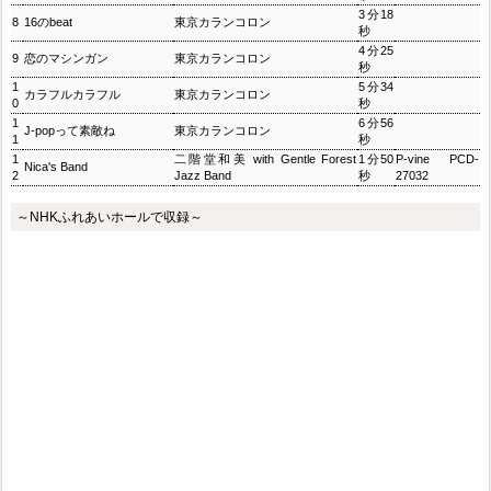
3分18
8
16のbeat
東京カランコロン
秒
4分25
9
恋のマシンガン
東京カランコロン
秒
1
5分34
カラフルカラフル
東京カランコロン
0
秒
1
6分56
J-popって素敵ね
東京カランコロン
1
秒
1
二階堂和美 with Gentle Forest
1分50
P-vine PCD-
Nica's Band
2
Jazz Band
秒
27032
～NHKふれあいホールで収録～