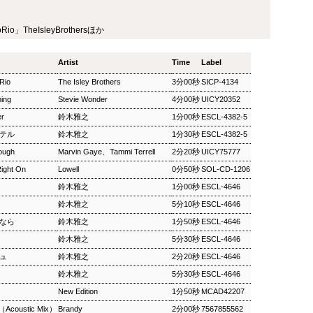
ザ・ソウルミュージッ
ウィークエンドサンシ
SEP
SEP
8
8
ク ▽オダイジュンコの
ャイン ▽アリーサ・フ
ioRio」TheIsleyBrothersほか
Twilight Cruise～堂本
ランクリン特集(2)
剛
ウィークエンドサンシャイン ▽ア
Artist
Time
Label
リーサ・フランクリン特集(2)
ザ・ソウルミュージック ▽オダイ
 Rio
The Isley Brothers
Peter Barakan 2018/09/08(SAT)
3分00秒
SICP-4134
ジュンコのTwilight Cruise～堂本
07:20 - 2018/09/08(SAT) 09:00
剛 Junko Odai & Tetsuya
hing
Stevie Wonder
4分00秒
UICY20352
(100.0m) Album : ウイークエンド
Murakami 2018/09/08(SAT) 18:00
サンシャイン 2018年 Genre :
er
鈴木雅之
1分00秒
ESCL-4382-5
- 2018/09/08(SAT) 18:50 (50.0m)
RADIO NHK-FM Program : ID=29
Album : ザ・ソウルミュージック
ホテル
鈴木雅之
1分30秒
ESCL-4382-5
Goods : Twitter : #radiru #nhkfm
2018年 Genre : RADIO NHK-FM
# File Name : 2018-09-08-07-19_
nough
Marvin Gaye、Tammi Terrell
2分20秒
UICY75777
Program : ID=129 Goods : Twitter
ウイークエンドサンシャイン.mp3
: #radiru #nhkfm # File Name :
ight On
Lowell
0分50秒
SOL-CD-1206
ピーター・バラカン
2018-09-08-17-59_ザ・ソウルミュ
鈴木雅之
1分00秒
ESCL-4646
ージック.mp3 ▽オダイジュンコ
のTwilight Cruise～堂本剛を迎え
鈴木雅之
5分10秒
ESCL-4646
て オダイジュンコ,【ゲスト】堂
よなら
鈴木雅之
1分50秒
ESCL-4646
本剛
鈴木雅之
5分30秒
ESCL-4646
ジュ
鈴木雅之
2分20秒
ESCL-4646
鈴木雅之
5分30秒
ESCL-4646
MON) 23:00 - 2018/09/03(MON) 23:50 (50.0m) Album : 松尾潔の
New Edition
1分50秒
MCAD42207
rogram : ID=1633 Goods : Twitter : #radiru #nhkfm # File
メロウな夜.mp3 松尾潔
（Acoustic Mix）
Brandy
2分00秒
7567855562