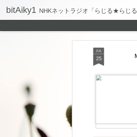
bitAiky1
NHKネットラジオ「らじる★らじ
JUL
25