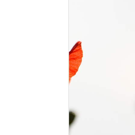
くるり電波
SEP
7
くるり電波 くるり
2018/09/07(FRI) 23:00 -
2018/09/07(FRI) 23:50 (50.0m)
Album : くるり電波 2018年 Genre
: RADIO NHK-FM Program :
ID=2333 Goods : Twitter : #radiru
#nhkfm # File Name : 2018-09-
07-22-59_くるり電波.mp3 岸田・
佐藤・ファンファンが選ぶ珠玉の
ワールドミュージックの世界