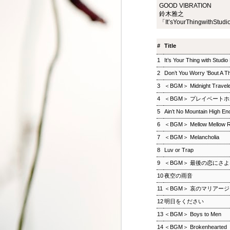
GOOD VIBRATION
ジャズ・トゥナイト ▽
SEP
鈴木雅之
8
ホットピックス特集(1)
「It’sYourThingwithStud
ジャズ・トゥナイト ▽ホットピッ
クス特集(1) 児山 紀芳
#
Title
2018/09/08(SAT) 23:00 -
2018/09/09(SUN) 01:00 (120.0m)
1
It’s Your Thing with Studio
Album : ジャズ・トゥナイト 2018
2
Don’t You Worry ’Bout A T
年 Genre : RADIO NHK-FM
Program : ID=449 Goods : Twitter
3
＜BGM＞ Midnight Travel
: #radiru #nhkfm # File Name :
4
＜BGM＞ プレイベート
2018-09-08-22-59_ジャズ・ツナイ
ト.mp3 通常番組後半にお届けし
5
Ain’t No Mountain High E
ているコーナー「ホットピック
6
＜BGM＞ Mellow Mellow R
ス」を番組全体に拡大、2時間ま
るごと「ニューディスク特集」と
7
＜BGM＞ Melancholia
して2週連続でお楽しみいただ
8
Luv or Trap
く。第1回では、ジャズ界のレジ
9
＜BGM＞ 最後の恋にさ
ェンド、ウエイン・ショーターの
3枚組の新作をはじめ、ルクセン
10
夜空の雨音
ブルク出身のピアニスト、ミシェ
11
＜BGM＞ 哀のマリアー
ル・レイスの新譜などを聴く。ま
松尾潔のメロウな夜
SEP
た、ニューヨーク在住のピアニス
12
明日をください
3
松尾潔のメロウな夜 松尾 潔 2018/09/03(
ト、大野智子がスタジオに登場、
13
＜BGM＞ Boys to Men
メロウな夜 2018年 Genre : RADIO NHK-FM P
近況や新作について語ってもら
Name : 2018-09-03-22-59_松尾潔の
14
＜BGM＞ Brokenhearted 
う。