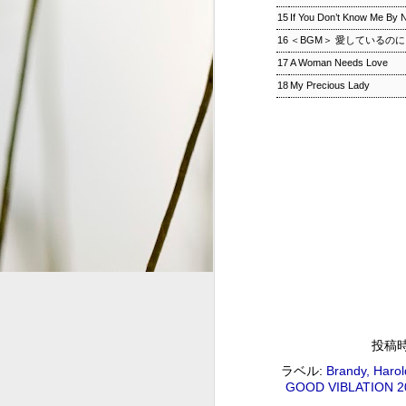
15
If You Don’t Know Me By 
S
16
＜BGM＞ 愛しているのに
17
A Woman Needs Love
2
18
My Precious Lady
G
#
ジャズ・トゥナイト ▽ホレ
SEP
1
ジャズ・トゥナイト ▽ホレス・シルヴァー生誕9
01:00 (120.0m) Album : ジャズ・トゥナイト 
: #radiru #nhkfm # File Name
立役者、ホレス・シルヴァーの誕生日に
ど彼の代表曲の数々を聴く。
投稿
ウィークエンドサンシャイン
SEP
ラベル:
Brandy
Harol
1
GOOD VIBLATION 
ウィークエンドサンシャイン ▽アリーサ・フラン