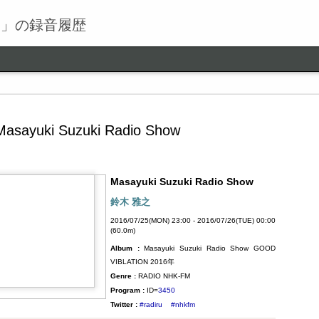
る」の録音履歴
Masayuki Suzuki Radio Show
Masayuki Suzuki Radio Show
ワールドロックナウ
SEP
鈴木 雅之
9
ワールドロックナウ 渋谷 陽一 2018/09/09(SUN) 17:00 -
2016/07/25(MON) 23:00 - 2016/07/26(TUE) 00:00
2018/09/09(SUN) 18:00 (60.0m) Album : ワールドロックナ
(60.0m)
ウ 2018年 Genre : RADIO NHK-FM Program : ID=462 Goods :
Album :
Masayuki Suzuki Radio Show GOOD
Twitter : #radiru #nhkfm # File Name : 2018-09-09-16-59_ワールド
VIBLATION 2016年
ロックナウ.mp3 渋谷陽一
Genre :
RADIO NHK-FM
Program :
ID=
3450
Twitter :
#radiru
#nhkfm