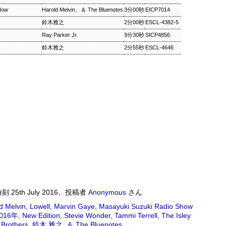
Now
Harold Melvin、＆ The Bluenotes
3分00秒
EICP7014
ワールドロックナウ
EP
鈴木雅之
2分00秒
ESCL-4382-5
2
ワールドロックナウ 渋谷 陽一 2018/09/02(SUN) 17:00 -
Ray Parker Jr.
3分30秒
SICP4856
018/09/02(SUN) 18:00 (60.0m) Album : ワールドロックナウ 2018年
鈴木雅之
2分55秒
ESCL-4646
enre : RADIO NHK-FM Program : ID=462 Goods : Twitter : #radiru
nhkfm # File Name : 2018-09-02-16-59_ワールドロックナウ.mp3 渋
谷陽一
ス・シルヴァー生誕90年
0年 児山 紀芳 2018/09/01(SAT) 23:00 - 2018/09/02(SUN)
2018年 Genre : RADIO NHK-FM Program : ID=449 Goods : Twitter
 : 2018-09-01-22-59_ジャズ・ツナイト.mp3 9月2日は、ファンキー・ジャズの
あたる。4年前に他界したホレスをしのび「オパス・デ・ファンク」な
時刻
25th July 2016
、投稿者
Anonymous
さん
 ▽アリーサ・フランクリン特集(1)
d Melvin
Lowell
Marvin Gaye
Masayuki Suzuki Radio Show
2016年
New Edition
Stevie Wonder
Tammi Terrell
The Isley
クリン特集(1) Peter Barakan 2018/09/01(SAT) 07:20 -
Brothers
鈴木 雅之
＆ The Bluenotes