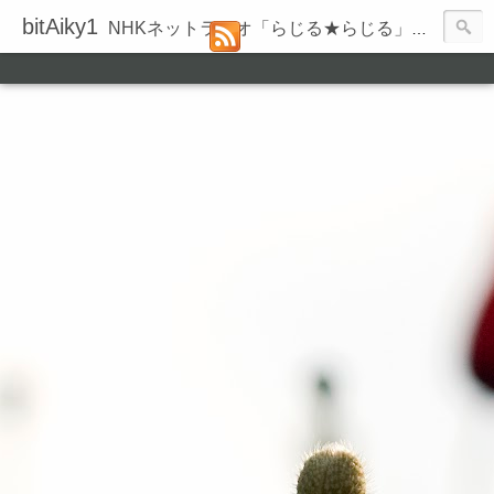
bitAiky1
NHKネットラジオ「らじる★らじる」の録音履歴