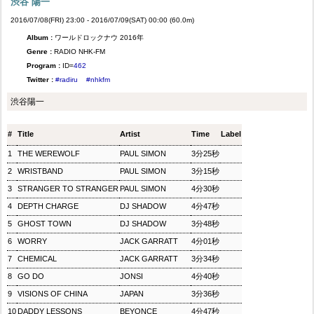
渋谷 陽一
2016/07/08(FRI) 23:00 - 2016/07/09(SAT) 00:00 (60.0m)
Album :
ワールドロックナウ 2016年
Genre :
RADIO NHK-FM
Program :
ID=
462
Twitter :
#radiru
#nhkfm
渋谷陽一
#
Title
Artist
Time
Label
1
THE WEREWOLF
PAUL SIMON
3分25秒
2
WRISTBAND
PAUL SIMON
3分15秒
3
STRANGER TO STRANGER
PAUL SIMON
4分30秒
4
DEPTH CHARGE
DJ SHADOW
4分47秒
5
GHOST TOWN
DJ SHADOW
3分48秒
6
WORRY
JACK GARRATT
4分01秒
7
CHEMICAL
JACK GARRATT
3分34秒
8
GO DO
JONSI
4分40秒
9
VISIONS OF CHINA
JAPAN
3分36秒
10
DADDY LESSONS
BEYONCE
4分47秒