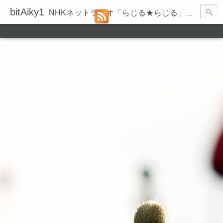
bitAiky1
NHKネットラジオ「らじる★らじる」の録音履歴