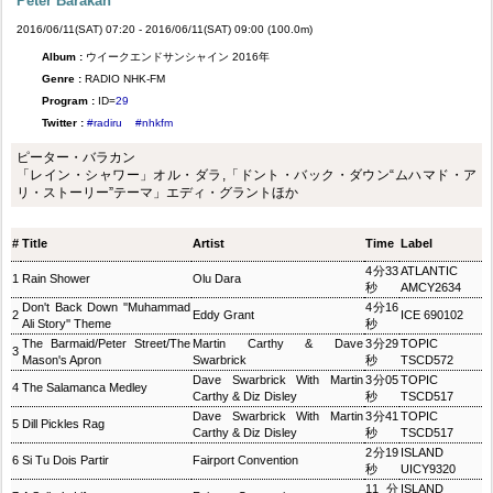
Peter Barakan
2016/06/11(SAT) 07:20 - 2016/06/11(SAT) 09:00 (100.0m)
Album :
ウイークエンドサンシャイン 2016年
Genre :
RADIO NHK-FM
Program :
ID=
29
Twitter :
#radiru
#nhkfm
ピーター・バラカン
「レイン・シャワー」オル・ダラ,「ドント・バック・ダウン“ムハマド・ア
リ・ストーリー”テーマ」エディ・グラントほか
#
Title
Artist
Time
Label
4分33
ATLANTIC
1
Rain Shower
Olu Dara
秒
AMCY2634
Don't Back Down ''Muhammad
4分16
2
Eddy Grant
ICE 690102
Ali Story'' Theme
秒
The Barmaid/Peter Street/The
Martin Carthy & Dave
3分29
TOPIC
3
Mason's Apron
Swarbrick
秒
TSCD572
Dave Swarbrick With Martin
3分05
TOPIC
4
The Salamanca Medley
Carthy & Diz Disley
秒
TSCD517
Dave Swarbrick With Martin
3分41
TOPIC
5
Dill Pickles Rag
Carthy & Diz Disley
秒
TSCD517
2分19
ISLAND
6
Si Tu Dois Partir
Fairport Convention
秒
UICY9320
11分
ISLAND