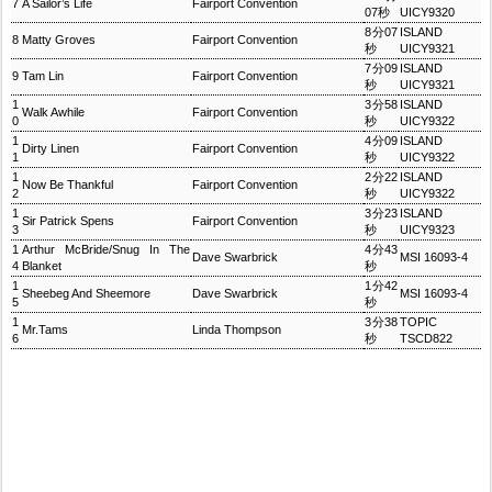
7
A Sailor’s Life
Fairport Convention
07秒
UICY9320
8分07
ISLAND
8
Matty Groves
Fairport Convention
秒
UICY9321
7分09
ISLAND
9
Tam Lin
Fairport Convention
秒
UICY9321
1
3分58
ISLAND
Walk Awhile
Fairport Convention
0
秒
UICY9322
1
4分09
ISLAND
Dirty Linen
Fairport Convention
1
秒
UICY9322
1
2分22
ISLAND
Now Be Thankful
Fairport Convention
2
秒
UICY9322
1
3分23
ISLAND
Sir Patrick Spens
Fairport Convention
3
秒
UICY9323
1
Arthur McBride/Snug In The
4分43
Dave Swarbrick
MSI 16093-4
4
Blanket
秒
1
1分42
Sheebeg And Sheemore
Dave Swarbrick
MSI 16093-4
5
秒
1
3分38
TOPIC
Mr.Tams
Linda Thompson
6
秒
TSCD822