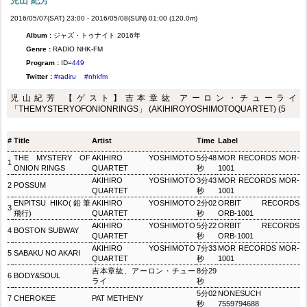
児山 紀芳
2016/05/07(SAT) 23:00 - 2016/05/08(SUN) 01:00 (120.0m)
Album :
ジャズ・トゥナイト 2016年
Genre :
RADIO NHK-FM
Program :
ID=
449
Twitter :
#radiru
#nhkfm
児山紀芳 【ゲスト】吉本章紘 アーロン・チューライ
「THEMYSTERYOFONIONRINGS」 (AKIHIROYOSHIMOTOQUARTET) (5
#
Title
Artist
Time
Label
THE MYSTERY OF
AKIHIRO YOSHIMOTO
5分48
MOR RECORDS MOR-
1
ONION RINGS
QUARTET
秒
1001
AKIHIRO YOSHIMOTO
3分43
MOR RECORDS MOR-
2
POSSUM
QUARTET
秒
1001
ENPITSU HIKO(鉛筆
AKIHIRO YOSHIMOTO
2分02
ORBIT RECORDS
3
飛行)
QUARTET
秒
ORB-1001
AKIHIRO YOSHIMOTO
5分22
ORBIT RECORDS
4
BOSTON SUBWAY
QUARTET
秒
ORB-1001
AKIHIRO YOSHIMOTO
7分33
MOR RECORDS MOR-
5
SABAKU NO AKARI
QUARTET
秒
1001
吉本章紘、アーロン・チュー
8分29
6
BODY&SOUL
ライ
秒
5分02
NONESUCH
7
CHEROKEE
PAT METHENY
秒
7559794688