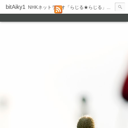
bitAiky1
NHKネットラジオ「らじる★らじる」の録音履歴