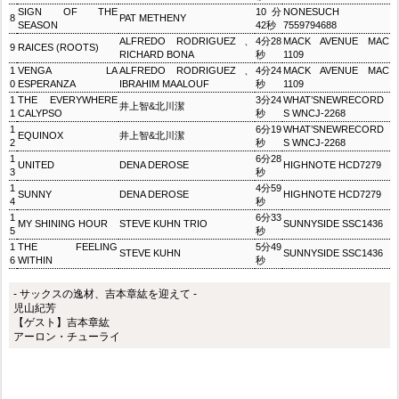
SIGN OF THE
10分
NONESUCH
8
PAT METHENY
SEASON
42秒
7559794688
ALFREDO RODRIGUEZ、
4分28
MACK AVENUE MAC
9
RAICES (ROOTS)
RICHARD BONA
秒
1109
1
VENGA LA
ALFREDO RODRIGUEZ、
4分24
MACK AVENUE MAC
0
ESPERANZA
IBRAHIM MAALOUF
秒
1109
1
THE EVERYWHERE
3分24
WHAT’SNEWRECORD
井上智&北川潔
1
CALYPSO
秒
S WNCJ-2268
1
6分19
WHAT’SNEWRECORD
EQUINOX
井上智&北川潔
2
秒
S WNCJ-2268
1
6分28
UNITED
DENA DEROSE
HIGHNOTE HCD7279
3
秒
1
4分59
SUNNY
DENA DEROSE
HIGHNOTE HCD7279
4
秒
1
6分33
MY SHINING HOUR
STEVE KUHN TRIO
SUNNYSIDE SSC1436
5
秒
1
THE FEELING
5分49
STEVE KUHN
SUNNYSIDE SSC1436
6
WITHIN
秒
- サックスの逸材、吉本章紘を迎えて -
児山紀芳
【ゲスト】吉本章紘
アーロン・チューライ