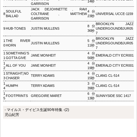
14秒
GARRISON
JACK DEJOHNETTE、RAVI
SOULFUL
4分
8
COLTRANE、MATTHEW
UNIVERSAL UCCE-1159
BALLAD
23秒
GARRISON
BROOKLYN JAZZ
8分
9
HUB-TONES
JUSTIN MULLENS
UNDERGOUNDBJUR05
36秒
7
BROOKLYN JAZZ
1
THE RIVER
5分
JUSTIN MULLENS
UNDERGOUNDBJUR05
0
HORN
11秒
7
1
SOMETHING’S
4分
JANE MONHEIT
EMERALD CITY ECR001
1
GOTTA GIVE
56秒
1
4分
ALL OF YOU
JANE MONHEIT
EMERALD CITY ECR001
2
19秒
1
STRAIGHT,NO
4分
TERRY ADAMS
CLANG CL-514
3
CHASER
15秒
1
3分
HUMPH
TERRY ADAMS
CLANG CL-514
4
39秒
1
6分
FOOTPRINTS
GREGOIRE MARET
SUNNYSIDE SSC 1417
5
13秒
- マイルス・デイビス生誕90年特集 -(2)
児山紀芳