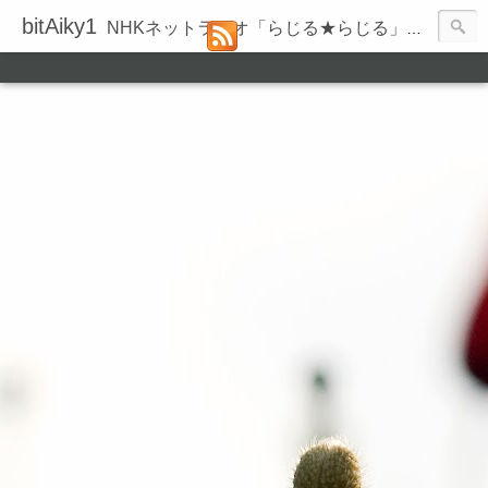
bitAiky1
NHKネットラジオ「らじる★らじる」の録音履歴