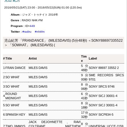
児山 紀芳
2016/05/21(SAT) 23:00 - 2016/05/22(SUN) 01:00 (120.0m)
Album :
ジャズ・トゥナイト 2016年
Genre :
RADIO NHK-FM
Program :
ID=
449
Twitter :
#radiru
#nhkfm
児山紀芳 「FRANDANCE」 (MILESDAVIS) (5分48秒) ＜SONY88697335522
＞ 「SOWHAT」 (MILESDAVIS) (
Tim
#
Title
Artist
Label
e
5分
1
FRAN DANCE
MILES DAVIS
SONY 88697 33552 2
48秒
9分
SME RECORDS SRCS
2
SO WHAT
MILES DAVIS
00秒
9701
8分
3
SO WHAT
MILES DAVIS
SONY SRCS 9746
06秒
ROUND
6分
4
MILES DAVIS
SONY SICJ 30001-4
MIDNIGHT
41秒
8分
5
SO WHAT
MILES DAVIS
SONY SICJ 30001-4
18秒
17分
6
SPANISH KEY
MILES DAVIS
SONY SICP834-5
32秒
JACK DEJOHNETTE、RAVI
8分
7
TWO JIMMYS
COLTRANE、MATTHEW
UNIVERSAL UCCE-1159