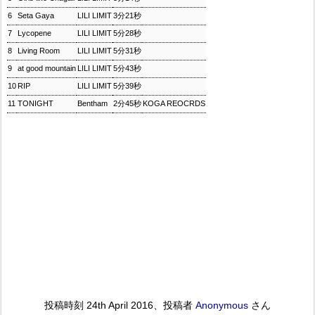
6
Seta Gaya
LILI LIMIT
3分21秒
7
Lycopene
LILI LIMIT
5分28秒
8
Living Room
LILI LIMIT
5分31秒
9
at good mountain
LILI LIMIT
5分43秒
10
RIP
LILI LIMIT
5分39秒
11
TONIGHT
Bentham
2分45秒
KOGA REOCRDS
投稿時刻
24th April 2016
、投稿者
Anonymous
さん