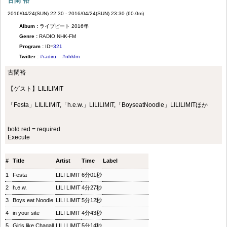
古閑 裕
2016/04/24(SUN) 22:30 - 2016/04/24(SUN) 23:30 (60.0m)
Album :
ライブビート 2016年
Genre :
RADIO NHK-FM
Program :
ID=
321
Twitter :
#radiru
#nhkfm
古閑裕
【ゲスト】LILILIMIT
「Festa」LILILIMIT,「h.e.w.」LILILIMIT,「BoyseatNoodle」LILILIMITほか
bold red = required
Execute
#
Title
Artist
Time
Label
1
Festa
LILI LIMIT
6分01秒
2
h.e.w.
LILI LIMIT
4分27秒
3
Boys eat Noodle
LILI LIMIT
5分12秒
4
in your site
LILI LIMIT
4分43秒
5
Girls like Chagall
LILI LIMIT
5分14秒