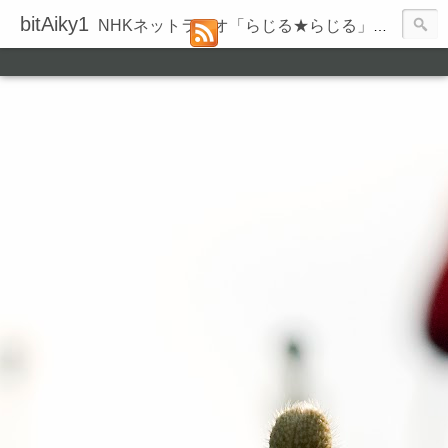
bitAiky1
NHKネットラジオ「らじる★らじる」の録音履歴