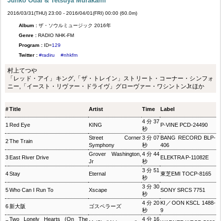
Junko Odai & Tetsuya Murakami
2016/03/31(THU) 23:00 - 2016/04/01(FRI) 00:00 (60.0m)
Album :
ザ・ソウルミュージック 2016年
Genre :
RADIO NHK-FM
Program :
ID=
129
Twitter :
#radiru
#nhkfm
村上てつや
「レッド・アイ」キング,「ザ・トレイン」ストリート・コーナー・シンフォ
ニー,「イースト・リヴァー・ドライヴ」グローヴァー・ワシントンJr.ほか
#
Title
Artist
Time
Label
4分37
1
Red Eye
KING
P‐VINE PCD-24490
秒
Street Corner
3分07
BANG RECORD BLP-
2
The Train
Symphony
秒
406
Grover Washington,
4分44
3
East River Drive
ELEKTRA P-11082E
Jr
秒
3分51
4
Stay
Eternal
東芝EMI TOCP-8165
秒
3分30
5
Who Can I Run To
Xscape
SONY SRCS 7751
秒
4分20
KI／OON KSCL 1488-
6
新大阪
ゴスペラーズ
秒
9
Two Lonely Hearts (On The
4分16