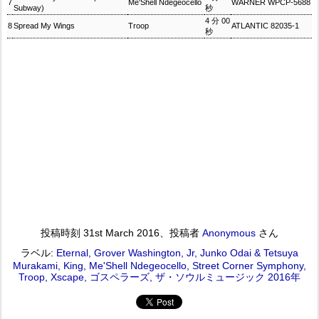
7
Me'Shell Ndegeocello
WARNER WPCP-5688
Subway)
秒
4分00
8
Spread My Wings
Troop
ATLANTIC 82035-1
秒
投稿時刻
31st March 2016
、投稿者
Anonymous
さん
ラベル:
Eternal
Grover Washington
Jr
Junko Odai & Tetsuya
Murakami
King
Me'Shell Ndegeocello
Street Corner Symphony
Troop
Xscape
ゴスペラーズ
ザ・ソウルミュージック 2016年