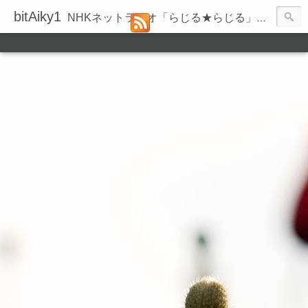
bitAiky1
NHKネットラジオ「らじる★らじる」の録音履歴