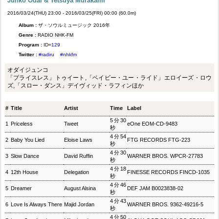
Junko Odai & Tetsuya Murakami
2016/03/24(THU) 23:00 - 2016/03/25(FRI) 00:00 (60.0m)
Album :
ザ・ソウルミュージック 2016年
Genre :
RADIO NHK-FM
Program :
ID=
129
Twitter :
#radiru
#nhkfm
オダイジュンコ
「プライスレス」トゥイート,「ベイビー・ユー・ライド」エロイーズ・ロウ
ズ,「スロー・ダンス」デイヴィッド・ラフィンほか
#
Title
Artist
Time
Label
5分30
1
Priceless
Tweet
eOne EOM-CD-9483
秒
4分54
2
Baby You Lied
Eloise Laws
FTG RECORDS FTG-223
秒
4分30
3
Slow Dance
David Ruffin
WARNER BROS. WPCR-27783
秒
4分18
4
12th House
Delegation
FINESSE RECORDS FINCD-1035
秒
4分46
5
Dreamer
August Alsina
DEF JAM B0023838-02
秒
4分43
6
Love Is Always There
Majid Jordan
WARNER BROS. 9362-49216-5
秒
4分50