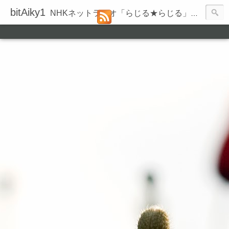
bitAiky1
NHKネットラジオ「らじる★らじる」の録音履歴