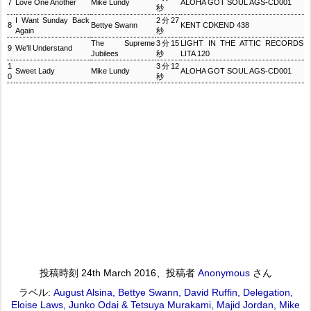
7
Love One Another
Mike Lundy
ALOHA GOT SOUL AGS-CD001
秒
I Want Sunday Back
2分27
8
Bettye Swann
KENT CDKEND 438
Again
秒
The Supreme
3分15
LIGHT IN THE ATTIC RECORDS
9
We'll Understand
Jubilees
秒
LITA 120
1
3分12
Sweet Lady
Mike Lundy
ALOHA GOT SOUL AGS-CD001
0
秒
投稿時刻
24th March 2016
、投稿者
Anonymous
さん
ラベル:
August Alsina
Bettye Swann
David Ruffin
Delegation
Eloise Laws
Junko Odai & Tetsuya Murakami
Majid Jordan
Mike