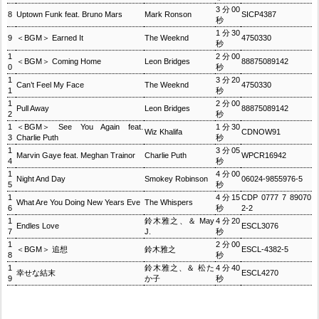
3分00
8
Uptown Funk feat. Bruno Mars
Mark Ronson
SICP4387
秒
1分30
9
＜BGM＞ Earned It
The Weeknd
4750330
秒
1
2分00
＜BGM＞ Coming Home
Leon Bridges
88875089142
0
秒
1
3分20
Can’t Feel My Face
The Weeknd
4750330
1
秒
1
2分00
Pull Away
Leon Bridges
88875089142
2
秒
1
＜BGM＞ See You Again feat.
1分30
Wiz Khalifa
CDNOW91
3
Charlie Puth
秒
1
3分05
Marvin Gaye feat. Meghan Trainor
Charlie Puth
WPCR16942
4
秒
1
4分00
Night And Day
Smokey Robinson
06024-9855976-5
5
秒
1
4分15
CDP 0777 7 89070
What Are You Doing New Years Eve
The Whispers
6
秒
2-2
1
鈴木雅之、＆ May
4分20
Endles Love
ESCL3076
7
J.
秒
1
2分00
＜BGM＞ 追想
鈴木雅之
ESCL-4382-5
8
秒
1
鈴木雅之、＆ 松た
4分40
幸せな結末
ESCL4270
9
か子
秒