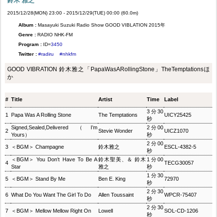
鈴木 雅之
2015/12/28(MON) 23:00 - 2015/12/29(TUE) 00:00 (60.0m)
Album :
Masayuki Suzuki Radio Show GOOD VIBLATION 2015年
Genre :
RADIO NHK-FM
Program :
ID=
3450
Twitter :
#radiru
#nhkfm
GOOD VIBRATION 鈴木雅之「PapaWasARollingStone」TheTemptationsほ
か
#
Title
Artist
Time
Label
3分30
1
Papa Was A Rolling Stone
The Temptations
UICY25425
秒
Signed,Sealed,Delivered（I’m
2分00
2
Stevie Wonder
UICZ1070
Yours）
秒
2分00
3
＜BGM＞ Champagne
鈴木雅之
ESCL-4382-5
秒
＜BGM＞ You Don’t Have To Be A
鈴木聖美、＆ 鈴木
1分00
4
TECG30057
Star
雅之
秒
1分30
5
＜BGM＞ Stand By Me
Ben E. King
72970
秒
2分30
6
What Do You Want The Girl To Do
Allen Toussaint
WPCR-75407
秒
2分30
7
＜BGM＞ Mellow Mellow Right On
Lowell
SOL-CD-1206
秒