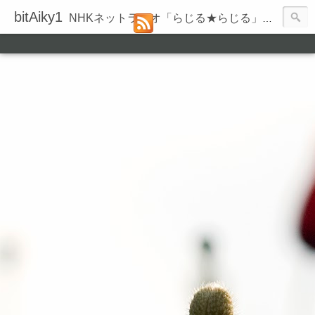
bitAiky1
NHKネットラジオ「らじる★らじる」の録音履歴