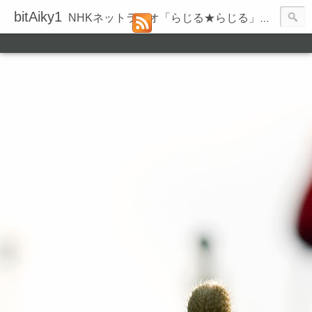
bitAiky1
NHKネットラジオ「らじる★らじる」の録音履歴