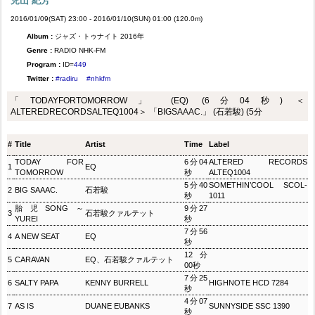
児山 紀芳
2016/01/09(SAT) 23:00 - 2016/01/10(SUN) 01:00 (120.0m)
Album :
ジャズ・トゥナイト 2016年
Genre :
RADIO NHK-FM
Program :
ID=
449
Twitter :
#radiru
#nhkfm
「TODAYFORTOMORROW」 (EQ) (6分04秒) ＜
ALTEREDRECORDSALTEQ1004＞ 「BIGSAAAC.」 (石若駿) (5分
#
Title
Artist
Time
Label
TODAY FOR
6分04
ALTERED RECORDS
1
EQ
TOMORROW
秒
ALTEQ1004
5分40
SOMETHIN’COOL SCOL-
2
BIG SAAAC.
石若駿
秒
1011
胎児SONG～
9分27
3
石若駿クァルテット
YUREI
秒
7分56
4
A NEW SEAT
EQ
秒
12分
5
CARAVAN
EQ、石若駿クァルテット
00秒
7分25
6
SALTY PAPA
KENNY BURRELL
HIGHNOTE HCD 7284
秒
4分07
7
AS IS
DUANE EUBANKS
SUNNYSIDE SSC 1390
秒