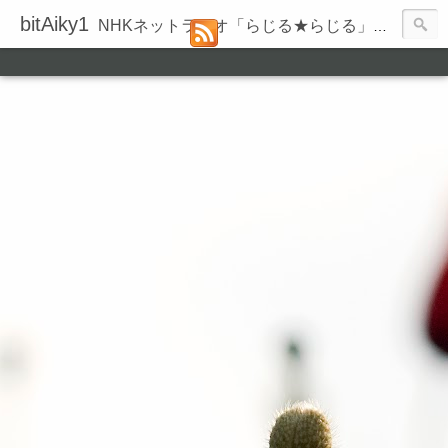
bitAiky1
NHKネットラジオ「らじる★らじる」の録音履歴