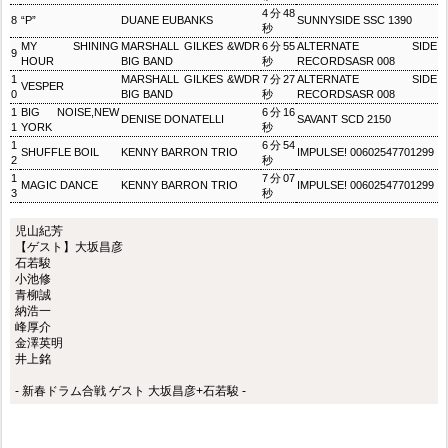
4分48
8
“P”
DUANE EUBANKS
SUNNYSIDE SSC 1390
秒
MY SHINING
MARSHALL GILKES &WDR
6分55
ALTERNATE SIDE
9
HOUR
BIG BAND
秒
RECORDSASR 008
1
MARSHALL GILKES &WDR
7分27
ALTERNATE SIDE
VESPER
0
BIG BAND
秒
RECORDSASR 008
1
BIG NOISE,NEW
6分16
DENISE DONATELLI
SAVANT SCD 2150
1
YORK
秒
1
6分54
SHUFFLE BOIL
KENNY BARRON TRIO
IMPULSE! 00602547701299
2
秒
1
7分07
MAGIC DANCE
KENNY BARRON TRIO
IMPULSE! 00602547701299
3
秒
児山紀芳
【ゲスト】大坂昌彦
石若駿
小池修
青柳誠
納浩一
峰厚介
金澤英明
井上銘
- 新春ドラム合戦 ゲスト 大坂昌彦+石若駿 -