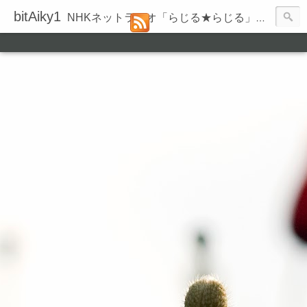
bitAiky1
NHKネットラジオ「らじる★らじる」の録音履歴