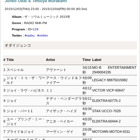
Junko Odai & Tetsuya Murakami
2015/12/03(THU) 23:00 - 2015/12/04(FRI) 00:00 (60.0m)
Album :
ザ・ソウルミュージック 2015年
Genre :
RADIO NHK-FM
Program :
ID=
129
Twitter :
#radiru
#nhkfm
オダイジュンコ
#
Title
Artist
Time
Label
3分15
MO‐B ENTERTAINMENT
1
スペシャル
アヴァーント
秒
2949004195
ジョイ・トゥ・ザ・ワー
アース・ウインド＆フ
4分09
2
LEGACY 88875015982
ルド
ァイアー
秒
4分12
3
ジョイ・ラヴ・ハピネス
ミミ
VICTOR VICP-60647
秒
テディ・ペンダーグラ
5分11
4
ジョイ
ELEKTRA 60775-2
ス
秒
4分34
5
ジョイ・パート1
アイザック・ヘイズ
STAX UCCO-7029
秒
ユー・ブリング・ミー・
4分20
6
アニタ・ベイカー
ELEKTRA 60444-2
ジョイ
秒
2分26
7
プライド＆ジョイ
マーヴィン・ゲイ
MOTOWN MOTD4-6311
秒
オーヴァードーズ・オ
4分13