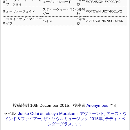
8
ユージン・レコード
EXPANSION EXP2CD42
ブ・ジョイ
秒
スティーヴィー・ワン
3分46
9
オーヴァージョイド
MOTOWN UICT-9001／2
ダー
秒
1
ジョイ・オブ・マイ・ラ
3分50
ヘイズ
VIVID SOUND VSCD2356
0
イフ
秒
投稿時刻
10th December 2015
、投稿者
Anonymous
さん
ラベル:
Junko Odai & Tetsuya Murakami
アヴァーント
アース・ウ
インド＆ファイアー
ザ・ソウルミュージック 2015年
テディ・ペ
ンダーグラス
ミミ